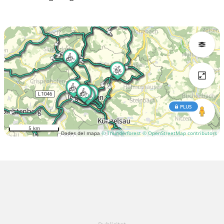
PLUS
5 km
Dades del mapa
© Thunderforest
© OpenStreetMap contributors