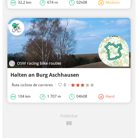
32,2 km
674 m
02h08
Medium
OSM racing bike routes
Halten an Burg Aschhausen
Ruta ciclista de carreres
·
0
·
104 km
1 707 m
04h08
Hard
Publicitat