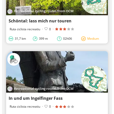
Recreational cycling routes from OCM
Schöntal: lass mich nur touren
Ruta ciclista recreatiu
·
0
·
31,7 km
399 m
02h06
Medium
Recreational cycling routes from OCM
In und um Ingelfinger Fass
Ruta ciclista recreatiu
·
0
·