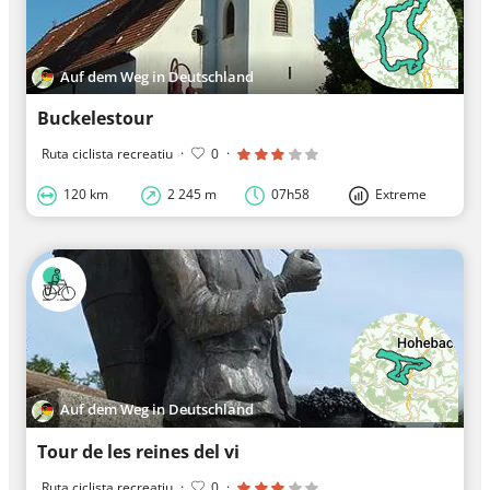
Auf dem Weg in Deutschland
Buckelestour
Ruta ciclista recreatiu
·
0
·
120 km
2 245 m
07h58
Extreme
Auf dem Weg in Deutschland
Tour de les reines del vi
Ruta ciclista recreatiu
·
0
·