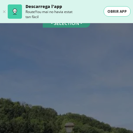
Descarrega l'app
OBRIR APP
RouteYou mai no havia estat
tan fàcil
- SELECTION -