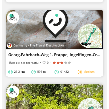
Germany - The Travel Destination
Georg-Fahrbach-Weg 1. Etappe, Ingelfingen-Criesbach bis Öhringen
Ruta ciclista recreatiu
·
0
·
23,2 km
593 m
01h32
Medium