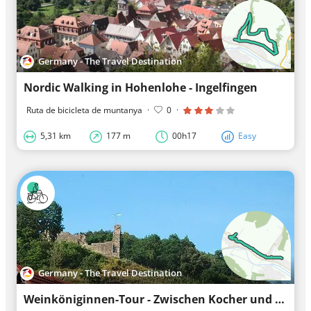
Germany - The Travel Destination
Nordic Walking in Hohenlohe - Ingelfingen
Ruta de bicicleta de muntanya
·
0
·
5,31 km
177 m
00h17
Easy
Germany - The Travel Destination
Weinköniginnen-Tour - Zwischen Kocher und Jagst