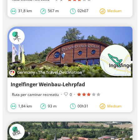
31,8 km
567 m
02h07
Medium
Germany - The Travel Destination
Ingelfinger Weinbau-Lehrpfad
Ruta per caminar recreatiu
·
0
·
1,84 km
93 m
00h31
Medium