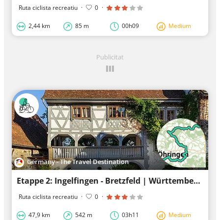
Ruta ciclista recreatiu
·
0
·
2,44 km
85 m
00h09
Medium
Publicitat
Germany - The Travel Destination
Etappe 2: Ingelfingen - Bretzfeld | Württemberger Weinradweg
Ruta ciclista recreatiu
·
0
·
47,9 km
542 m
03h11
Medium