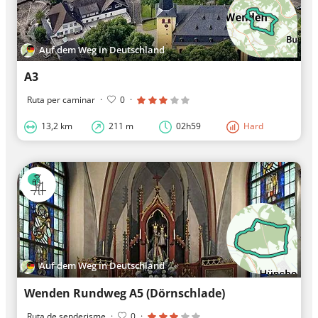
Auf dem Weg in Deutschland
A3
Ruta per caminar
·
0
·
13,2 km
211 m
02h59
Hard
Auf dem Weg in Deutschland
Wenden Rundweg A5 (Dörnschlade)
Ruta de senderisme
·
0
·