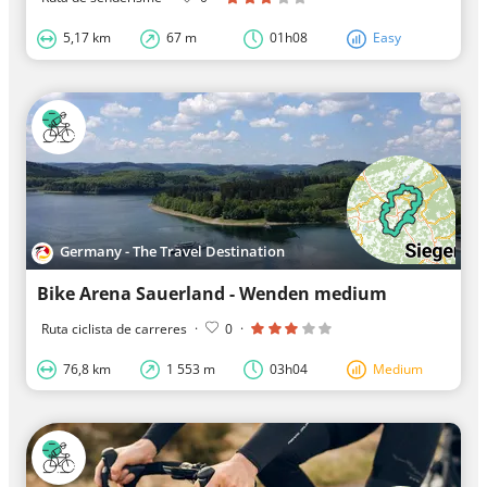
5,17 km
67 m
01h08
Easy
Germany - The Travel Destination
Bike Arena Sauerland - Wenden medium
Ruta ciclista de carreres
·
0
·
76,8 km
1 553 m
03h04
Medium