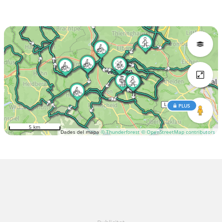
PLUS
5 km
Dades del mapa
© Thunderforest
© OpenStreetMap contributors