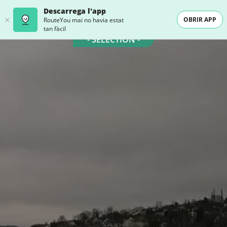
Descarrega l'app
OBRIR APP
RouteYou mai no havia estat
tan fàcil
- SELECTION -