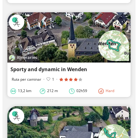
Itineraries
Sporty and dynamic in Wenden
Ruta per caminar
·
1
·
13,2 km
212 m
02h59
Hard