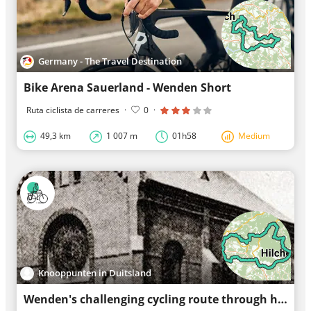
Germany - The Travel Destination
Bike Arena Sauerland - Wenden Short
Ruta ciclista de carreres
·
0
·
49,3 km
1 007 m
01h58
Medium
Knooppunten in Duitsland
Wenden's challenging cycling route through history