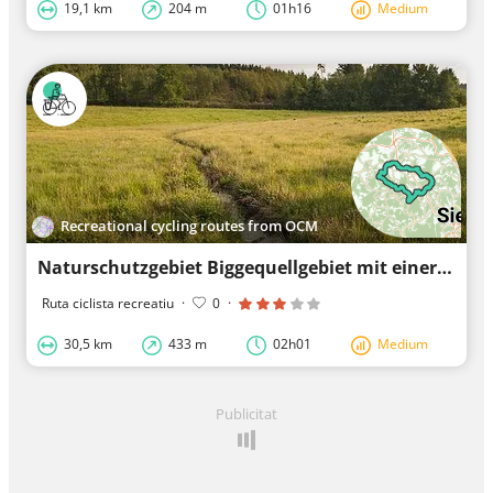
19,1 km
204 m
01h16
Medium
Recreational cycling routes from OCM
Naturschutzgebiet Biggequellgebiet mit einer Fahrradschleife
Ruta ciclista recreatiu
·
0
·
30,5 km
433 m
02h01
Medium
Publicitat