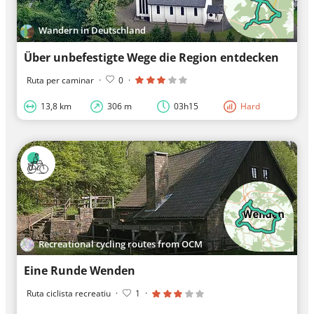
Wandern in Deutschland
Über unbefestigte Wege die Region entdecken
Ruta per caminar
·
0
·
13,8 km
306 m
03h15
Hard
Recreational cycling routes from OCM
Eine Runde Wenden
Ruta ciclista recreatiu
·
1
·