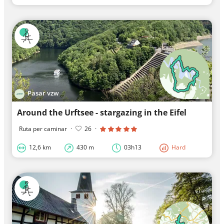
Pasar vzw
Around the Urftsee - stargazing in the Eifel
Ruta per caminar
·
26
·
12,6 km
430 m
03h13
Hard