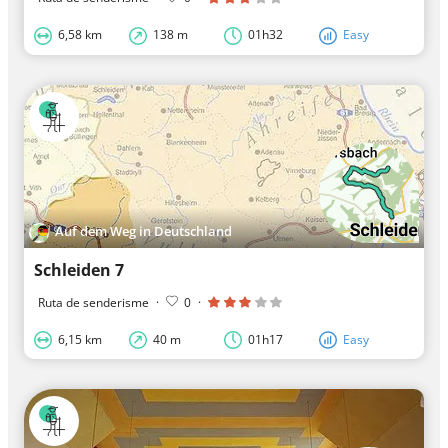
6,58 km
138 m
01h32
Easy
Auf dem Weg in Deutschland
Schleiden 7
Ruta de senderisme
·
0
·
6,15 km
40 m
01h17
Easy