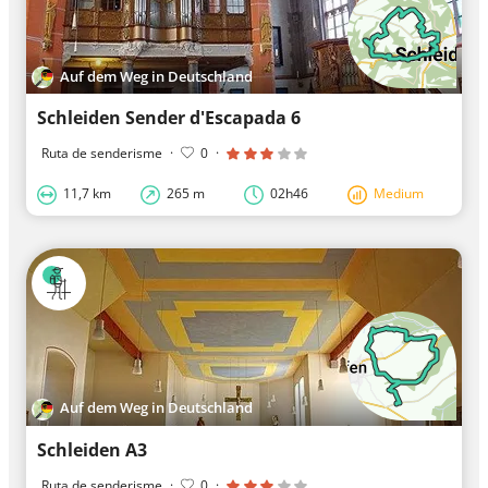
Auf dem Weg in Deutschland
Schleiden Sender d'Escapada 6
Ruta de senderisme
·
0
·
11,7 km
265 m
02h46
Medium
Auf dem Weg in Deutschland
Schleiden A3
Ruta de senderisme
·
0
·