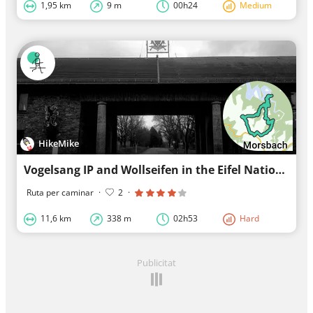
1,95 km
9 m
00h24
Medium
HikeMike
Vogelsang IP and Wollseifen in the Eifel National Park
Ruta per caminar
·
2
·
11,6 km
338 m
02h53
Hard
Publicitat