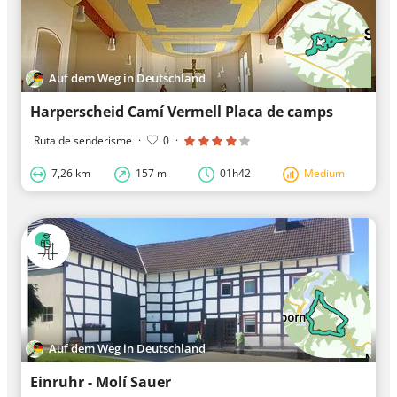
Auf dem Weg in Deutschland
Harperscheid Camí Vermell Placa de camps
Ruta de senderisme
·
0
·
7,26 km
157 m
01h42
Medium
Auf dem Weg in Deutschland
Einruhr - Molí Sauer