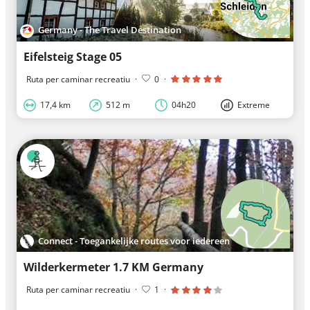
Germany - The Travel Destination
Eifelsteig Stage 05
Ruta per caminar recreatiu
·
0
·
17,4 km
512 m
04h20
Extreme
Connect - Toegankelijke routes voor iedereen
Wilderkermeter 1.7 KM Germany
Ruta per caminar recreatiu
·
1
·