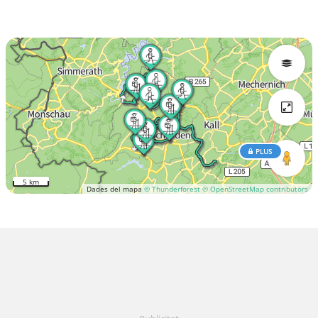
PLUS
5 km
Dades del mapa
© Thunderforest
© OpenStreetMap contributors