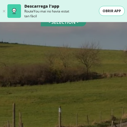
Descarrega l'app
OBRIR APP
RouteYou mai no havia estat
tan fàcil
- SELECTION -