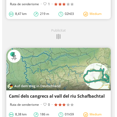
Ruta de senderisme
·
1
·
8,47 km
219 m
02h03
Medium
Publicitat
Auf dem Weg in Deutschland
Camí dels cangrecs al vall del riu Schafbachtal
Ruta de senderisme
·
0
·
8,38 km
186 m
01h59
Medium