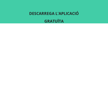
DESCARREGA L'APLICACIÓ
GRATUÏTA
SEGUEIX-NOS