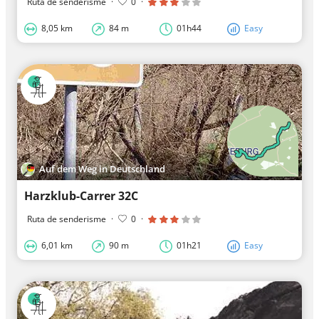
Ruta de senderisme
·
0
·
8,05 km
84 m
01h44
Easy
Auf dem Weg in Deutschland
Harzklub-Carrer 32C
Ruta de senderisme
·
0
·
6,01 km
90 m
01h21
Easy