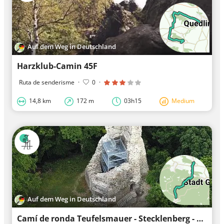
Auf dem Weg in Deutschland
Harzklub-Camin 45F
Ruta de senderisme
·
0
·
14,8 km
172 m
03h15
Medium
Auf dem Weg in Deutschland
Camí de ronda Teufelsmauer - Stecklenberg - Friedrichsbrunn (triangle verd)