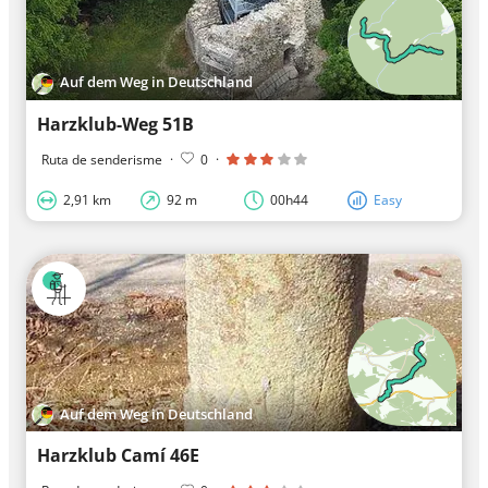
Auf dem Weg in Deutschland
Harzklub-Weg 51B
Ruta de senderisme
·
0
·
2,91 km
92 m
00h44
Easy
Auf dem Weg in Deutschland
Harzklub Camí 46E