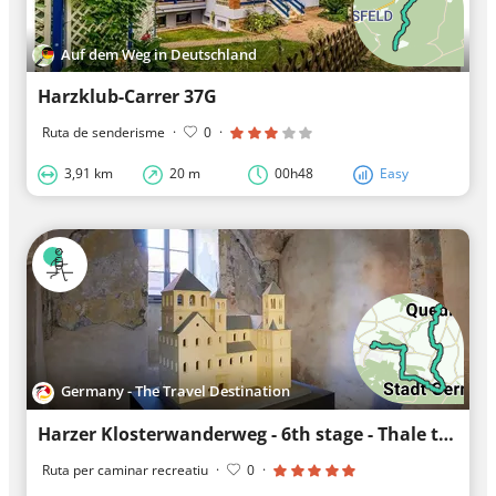
Auf dem Weg in Deutschland
Harzklub-Carrer 37G
Ruta de senderisme
·
0
·
3,91 km
20 m
00h48
Easy
Germany - The Travel Destination
Harzer Klosterwanderweg - 6th stage - Thale to Quedlinburg
Ruta per caminar recreatiu
·
0
·