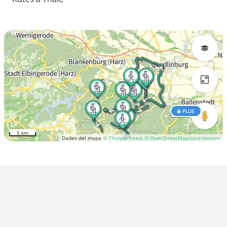
PLUS
5 km
Dades del mapa
© Thunderforest
© OpenStreetMap contributors