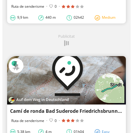
Ruta de senderisme
·
0
·
9,9 km
440 m
02h42
Medium
Publicitat
Auf dem Weg in Deutschland
Camí de ronda Bad Suderode Friedrichsbrunn-Schirmbuche Rote Steiger (quadradet roig)
Ruta de senderisme
·
0
·
5,38 km
4 m
01h04
Easy