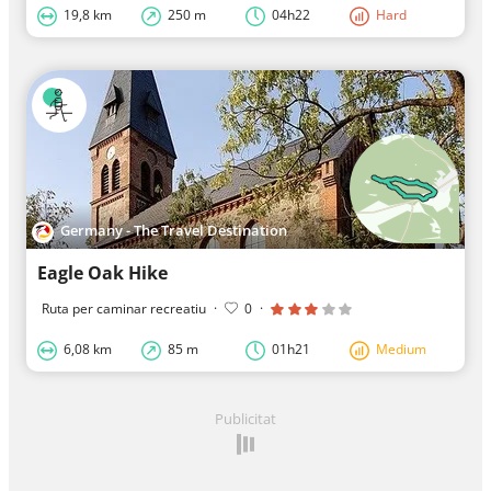
19,8 km
250 m
04h22
Hard
Germany - The Travel Destination
Eagle Oak Hike
Ruta per caminar recreatiu
·
0
·
6,08 km
85 m
01h21
Medium
Publicitat