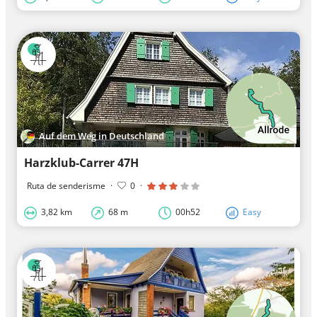
Auf dem Weg in Deutschland
Harzklub-Carrer 47H
Ruta de senderisme
·
0
·
3,82 km
68 m
00h52
Easy