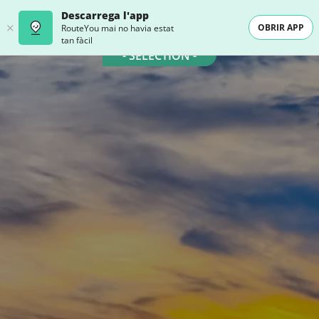
Descarrega l'app
OBRIR APP
RouteYou mai no havia estat
tan fàcil
- SELECTION -