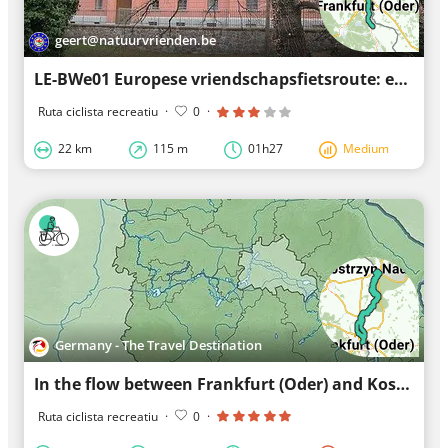
geert@natuurvrienden.be
LE-BWe01 Europese vriendschapsfietsroute: etappe Lebus-Brieskow Finkenheerd
Ruta ciclista recreatiu
·
0
·
22 km
115 m
01h27
Medium
Germany - The Travel Destination
In the flow between Frankfurt (Oder) and Kostrzyn: big 2-country round trip along the river Oder
Ruta ciclista recreatiu
·
0
·