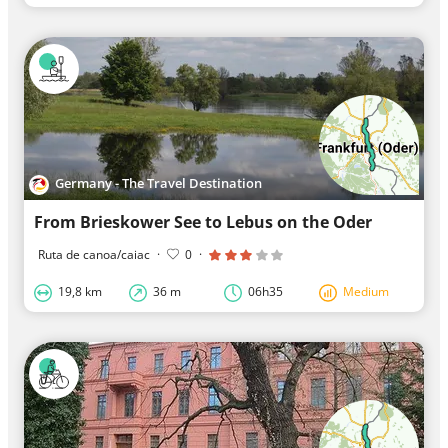
Germany - The Travel Destination
From Brieskower See to Lebus on the Oder
Ruta de canoa/caiac
·
0
·
19,8 km
36 m
06h35
Medium