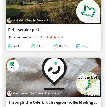
Auf dem Weg in Deutschland
Petit sender petit
Ruta per caminar
·
0
·
973 m
13 m
00h12
Easy
Germany - The Travel Destination
Through the Oderbruch region (rollerblading tour)