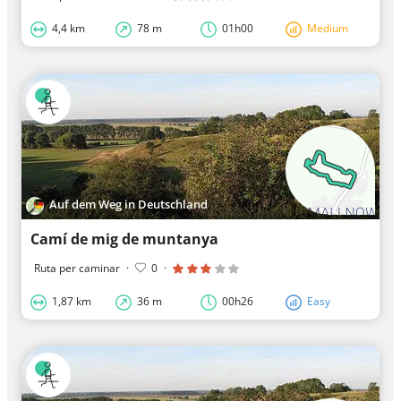
4,4 km
78 m
01h00
Medium
Auf dem Weg in Deutschland
Camí de mig de muntanya
Ruta per caminar
·
0
·
1,87 km
36 m
00h26
Easy