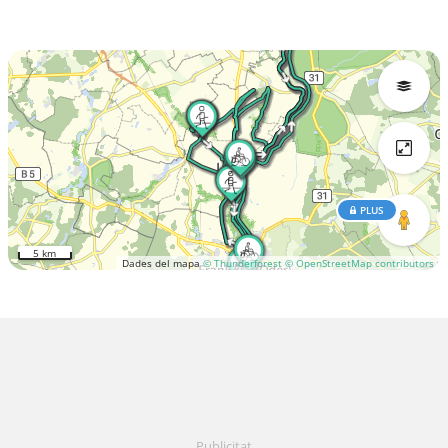
PLUS
5 km
Dades del mapa
© Thunderforest
© OpenStreetMap contributors
Publicitat