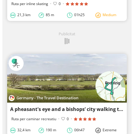
Ruta per inline skating
·
0
·
21,3 km
85 m
01h25
Medium
Publicitat
Germany - The Travel Destination
A pheasant's eye and a bishops’ city walking tour - Discovery Tour
Ruta per caminar recreatiu
·
0
·
32,4 km
190 m
06h47
Extreme