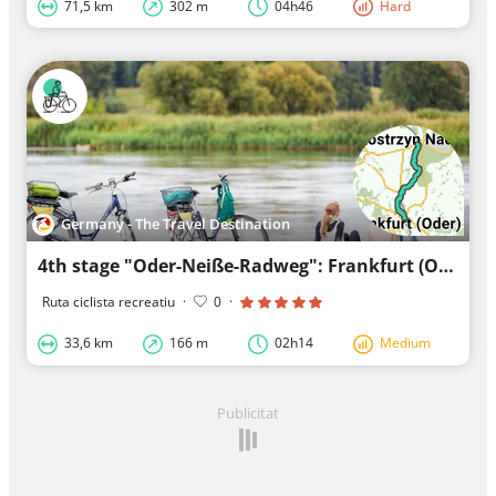
71,5 km
302 m
04h46
Hard
Germany - The Travel Destination
4th stage "Oder-Neiße-Radweg": Frankfurt (Oder) - Küstrin cycling tour
Ruta ciclista recreatiu
·
0
·
33,6 km
166 m
02h14
Medium
Publicitat