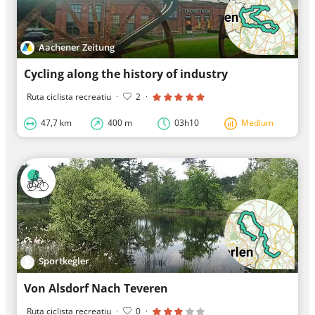
Aachener Zeitung
Cycling along the history of industry
Ruta ciclista recreatiu
·
2
·
47,7 km
400 m
03h10
Medium
Sportkegler
Von Alsdorf Nach Teveren
Ruta ciclista recreatiu
·
0
·