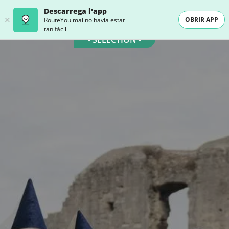
Descarrega l'app
OBRIR APP
RouteYou mai no havia estat
tan fàcil
- SELECTION -