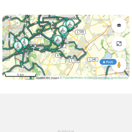
PLUS
5 km
Dades del mapa
© Thunderforest
© OpenStreetMap contributors
Publicitat