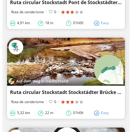
Ruta circular Stockstadt Pont de Stockstädter 4: Camí de la cigonya blanca
Ruta de senderisme
·
0
·
4,91 km
18 m
01h00
Easy
Auf dem Weg in Deutschland
Ruta circular Stockstadt Stockstädter Brücke 5: Camí dels fasans
Ruta de senderisme
·
0
·
5,32 km
22 m
01h06
Easy