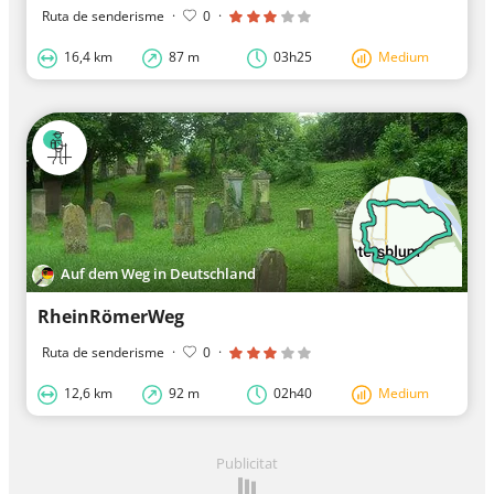
Ruta de senderisme
·
0
·
16,4 km
87 m
03h25
Medium
Auf dem Weg in Deutschland
RheinRömerWeg
Ruta de senderisme
·
0
·
12,6 km
92 m
02h40
Medium
Publicitat