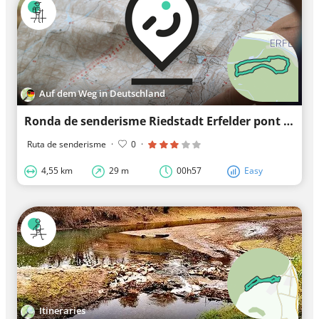
Auf dem Weg in Deutschland
Ronda de senderisme Riedstadt Erfelder pont per a vianants 1: Camí del blauet
Ruta de senderisme
·
0
·
4,55 km
29 m
00h57
Easy
Itineraries