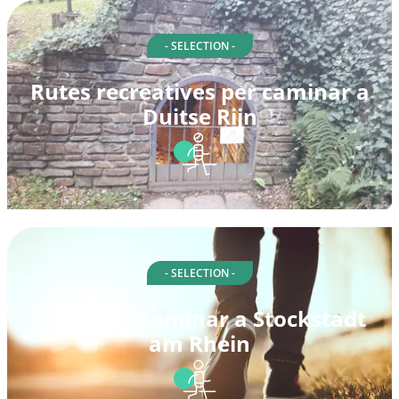
- SELECTION -
Rutes recreatives per caminar a
Duitse Rijn
- SELECTION -
Rutes per caminar a Stockstadt
am Rhein