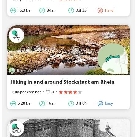
16,3 km
84 m
03h23
Hard
Itineraries
Hiking in and around Stockstadt am Rhein
Ruta per caminar
·
0
·
5,28 km
16 m
01h04
Easy