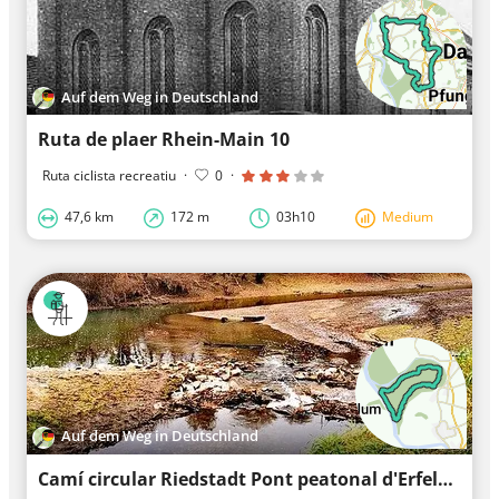
Auf dem Weg in Deutschland
Ruta de plaer Rhein-Main 10
Ruta ciclista recreatiu
·
0
·
47,6 km
172 m
03h10
Medium
Auf dem Weg in Deutschland
Camí circular Riedstadt Pont peatonal d'Erfelden 3: Camí dels cormorans