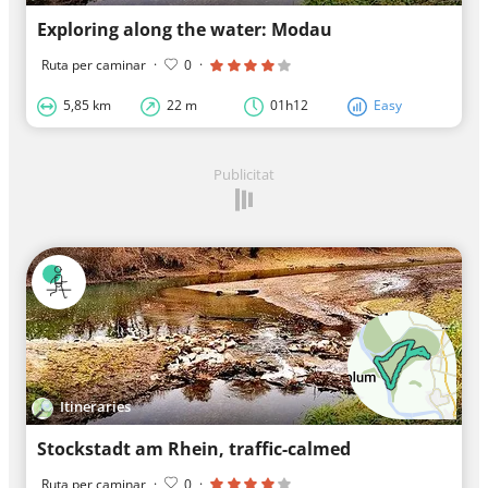
Exploring along the water: Modau
Ruta per caminar
·
0
·
5,85 km
22 m
01h12
Easy
Publicitat
Itineraries
Stockstadt am Rhein, traffic-calmed
Ruta per caminar
·
0
·