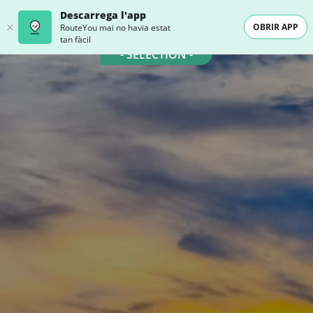
Descarrega l'app
OBRIR APP
RouteYou mai no havia estat
tan fàcil
- SELECTION -