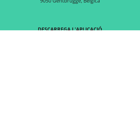
9050 Gentbrugge, Bèlgica
DESCARREGA L'APLICACIÓ
GRATUÏTA
SEGUEIX-NOS