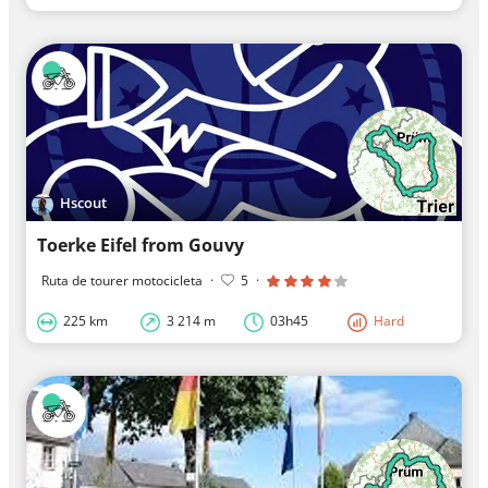
Hscout
Toerke Eifel from Gouvy
Ruta de tourer motocicleta
·
5
·
225 km
3 214 m
03h45
Hard