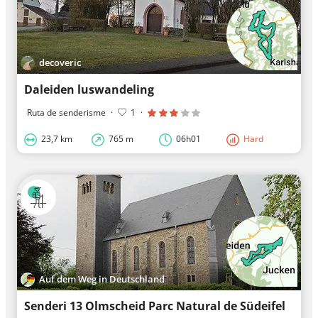
decoveric
Daleiden luswandeling
Ruta de senderisme
·
1
·
23,7 km
765 m
06h01
Hard
Auf dem Weg in Deutschland
Senderi 13 Olmscheid Parc Natural de Südeifel