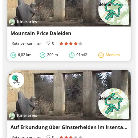
Itineraries
Mountain Price Daleiden
Ruta per caminar
·
0
·
6,82 km
209 m
01h42
Medium
Itineraries
Auf Erkundung über Ginsterheiden im Irsental bei Daleiden
Ruta per caminar
·
0
·