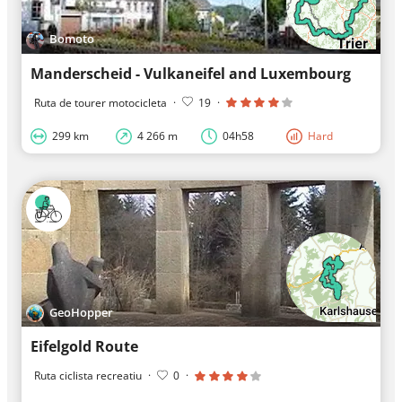
Bomoto
Manderscheid - Vulkaneifel and Luxembourg
Ruta de tourer motocicleta
·
19
·
299 km
4 266 m
04h58
Hard
GeoHopper
Eifelgold Route
Ruta ciclista recreatiu
·
0
·