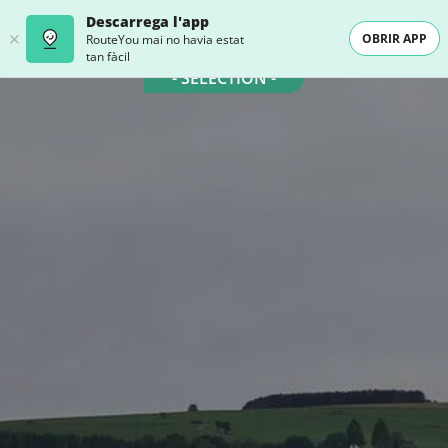
Descarrega l'app
OBRIR APP
RouteYou mai no havia estat
tan fàcil
- SELECTION -