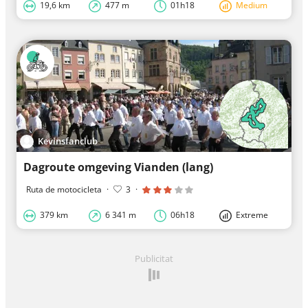
19,6 km
477 m
01h18
Medium
Kevinsfanclub
Dagroute omgeving Vianden (lang)
Ruta de motocicleta
·
3
·
379 km
6 341 m
06h18
Extreme
Publicitat