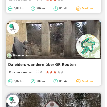
6,82 km
209 m
01h42
Medium
Itineraries
Daleiden: wandern über GR-Routen
Ruta per caminar
·
0
·
6,82 km
209 m
01h42
Medium