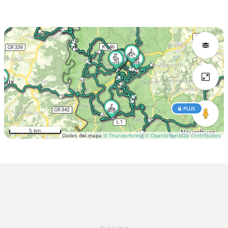
PLUS
5 km
Dades del mapa
© Thunderforest
© OpenStreetMap contributors