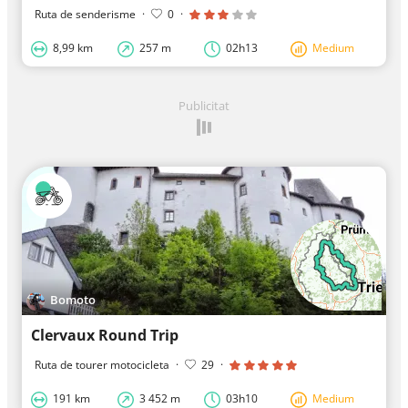
Ruta de senderisme
·
0
·
8,99 km
257 m
02h13
Medium
Publicitat
Bomoto
Clervaux Round Trip
Ruta de tourer motocicleta
·
29
·
191 km
3 452 m
03h10
Medium