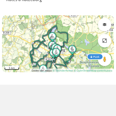
PLUS
5 km
Dades del mapa
© Thunderforest
© OpenStreetMap contributors