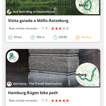
Auf dem Weg in Deutschland
Visita guiada a Mölln-Ratzeburg
Ruta ciclista recreatiu
·
0
·
39 km
356 m
02h36
Medium
Germany - The Travel Destination
Hamburg-Rügen bike path
Ruta ciclista recreatiu
·
0
·