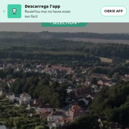
Descarrega l'app
OBRIR APP
RouteYou mai no havia estat
tan fàcil
- SELECTION -