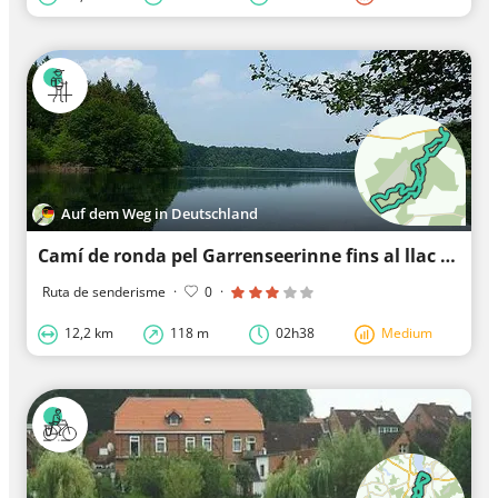
Auf dem Weg in Deutschland
Camí de ronda pel Garrenseerinne fins al llac de Salemer.
Ruta de senderisme
·
0
·
12,2 km
118 m
02h38
Medium