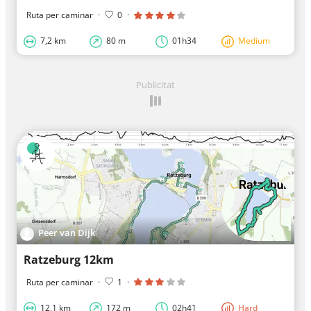
Ruta per caminar
·
0
·
7,2 km
80 m
01h34
Medium
Publicitat
Peer van Dijk
Ratzeburg 12km
Ruta per caminar
·
1
·
12,1 km
172 m
02h41
Hard