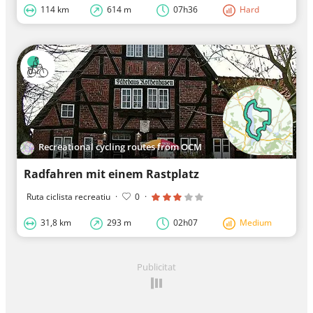
114 km
614 m
07h36
Hard
Recreational cycling routes from OCM
Radfahren mit einem Rastplatz
Ruta ciclista recreatiu
·
0
·
31,8 km
293 m
02h07
Medium
Publicitat