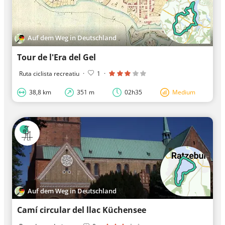
Auf dem Weg in Deutschland
Tour de l'Era del Gel
Ruta ciclista recreatiu
·
1
·
38,8 km
351 m
02h35
Medium
Auf dem Weg in Deutschland
Camí circular del llac Küchensee