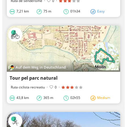
Ruta de senderisme
·
0
·
7,21 km
75 m
01h34
Easy
Auf dem Weg in Deutschland
Tour pel parc natural
Ruta ciclista recreatiu
·
0
·
43,8 km
365 m
02h55
Medium