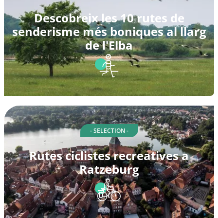
Descobreix les 10 rutes de
senderisme més boniques al llarg
de l'Elba
- SELECTION -
Rutes ciclistes recreatives a
Ratzeburg