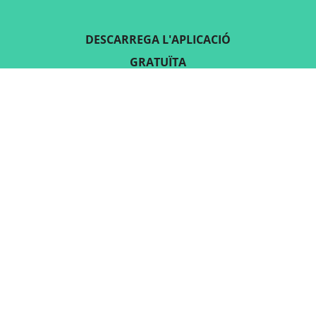
DESCARREGA L'APLICACIÓ
GRATUÏTA
SEGUEIX-NOS