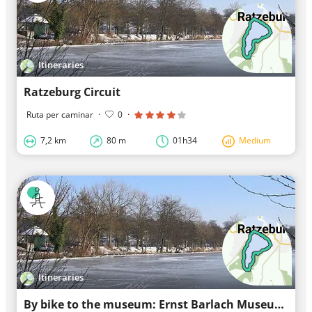
Itineraries
Ratzeburg Circuit
Ruta per caminar
·
0
·
7,2 km
80 m
01h34
Medium
Itineraries
By bike to the museum: Ernst Barlach Museum Ratzeburg