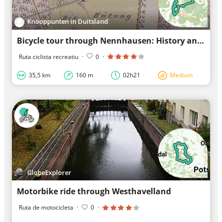
Knooppunten in Duitsland
Bicycle tour through Nennhausen: History and Nature
Ruta ciclista recreatiu
·
0
·
35,5 km
160 m
02h21
Medium
GlobeExplorer
Motorbike ride through Westhavelland
Ruta de motocicleta
·
0
·