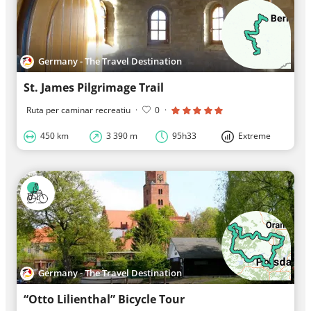
Germany - The Travel Destination
St. James Pilgrimage Trail
Ruta per caminar recreatiu
·
0
·
450 km
3 390 m
95h33
Extreme
Germany - The Travel Destination
“Otto Lilienthal” Bicycle Tour