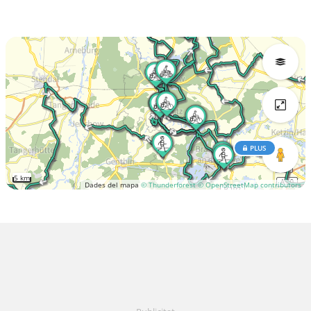
PLUS
5 km
Dades del mapa
© Thunderforest
© OpenStreetMap contributors