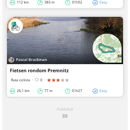
112 km
383 m
01h52
Easy
Pascal Brackman
Fietsen rondom Premnitz
Ruta ciclista
·
0
·
26,1 km
77 m
01h27
Easy
Publicitat