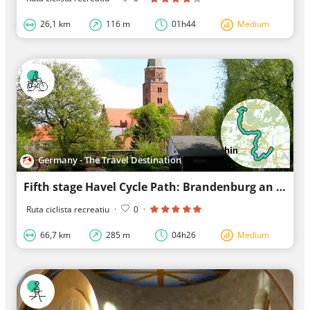
26,1 km
116 m
01h44
Medium
Germany - The Travel Destination
Fifth stage Havel Cycle Path: Brandenburg an der Havel – Rathenow
Ruta ciclista recreatiu
·
0
·
66,7 km
285 m
04h26
Medium