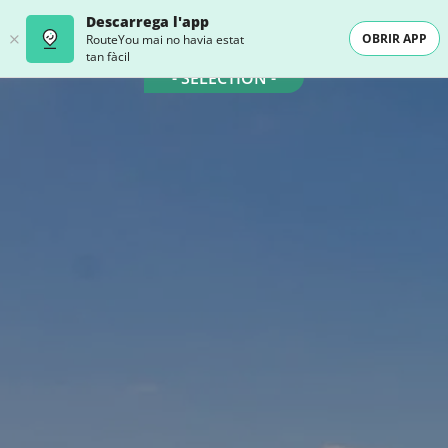
Descarrega l'app
OBRIR APP
RouteYou mai no havia estat
tan fàcil
- SELECTION -