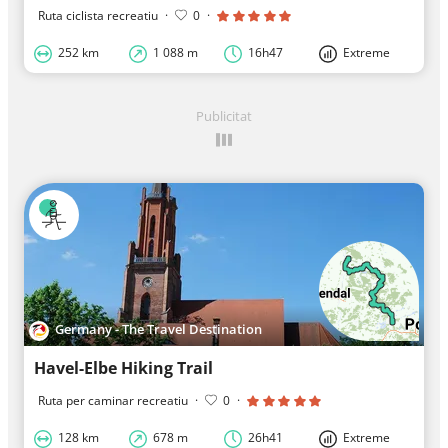
Ruta ciclista recreatiu
·
0
·
252 km
1 088 m
16h47
Extreme
Publicitat
Germany - The Travel Destination
Havel-Elbe Hiking Trail
Ruta per caminar recreatiu
·
0
·
128 km
678 m
26h41
Extreme