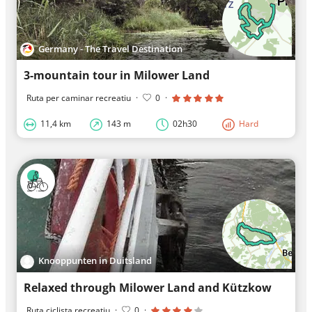
Germany - The Travel Destination
3-mountain tour in Milower Land
Ruta per caminar recreatiu
·
0
·
11,4 km
143 m
02h30
Hard
Knooppunten in Duitsland
Relaxed through Milower Land and Kützkow
Ruta ciclista recreatiu
·
0
·