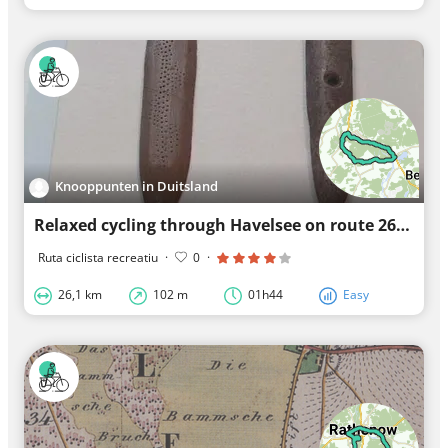
Knooppunten in Duitsland
Relaxed cycling through Havelsee on route 26.1 km
Ruta ciclista recreatiu
·
0
·
26,1 km
102 m
01h44
Easy