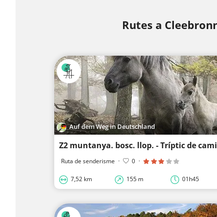
Rutes a Cleebron
Auf dem Weg in Deutschland
Ruta de senderisme
·
0
·
7,52 km
155 m
01h45