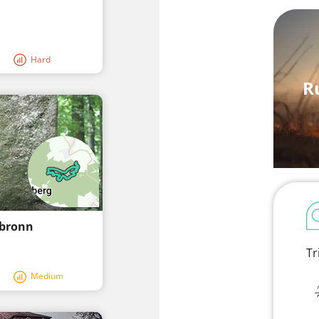
Hard
R
ebronn
Tr
Medium