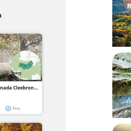
R
n
Z2 muntanya. bosc. llop. - Tríptic de caminada Cleebronn
Easy