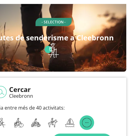
- SELECTION -
utes de senderisme a Cleebronn
Cercar
Cleebronn
ia entre més de 40 activitats: