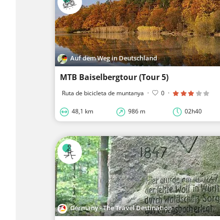
Auf dem Weg in Deutschland
MTB Baiselbergtour (Tour 5)
Ruta de bicicleta de muntanya
·
0
·
48,1 km
986 m
02h40
Germany - The Travel Destination