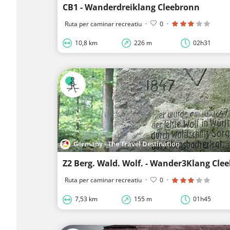
CB1 - Wanderdreiklang Cleebronn
Ruta per caminar recreatiu
·
0
·
10,8 km
226 m
02h31
Germany - The Travel Destination
Z2 Berg. Wald. Wolf. - Wander3Klang Cle
Ruta per caminar recreatiu
·
0
·
7,53 km
155 m
01h45