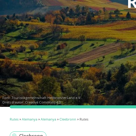
R
Font:
Touristikgemeinschaft HeilbronnerLand e.V.
Drets d'autor: Creative Commons 4.0
Rutes
»
Alemanya
»
Alemanya
»
Cleebronn
» Rutes