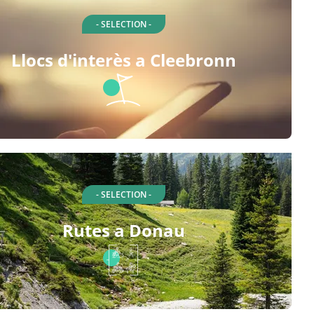
- SELECTION -
Llocs d'interès a Cleebronn
- SELECTION -
Rutes a Donau