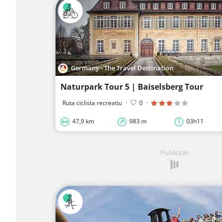
Germany - The Travel Destination
Naturpark Tour 5 | Baiselsberg Tour
Ruta ciclista recreatiu
·
0
·
47,9 km
983 m
03h11
Publicitat