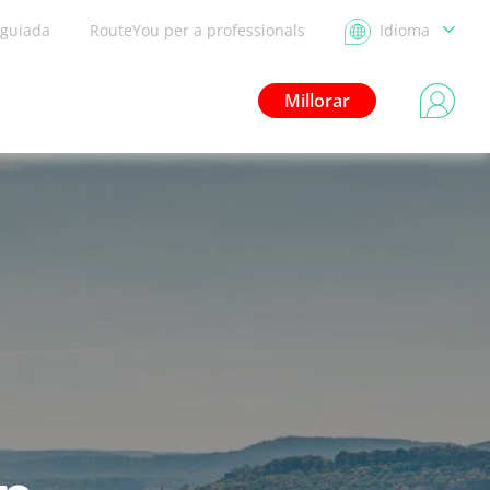
 guiada
RouteYou per a professionals
Idioma
Millorar