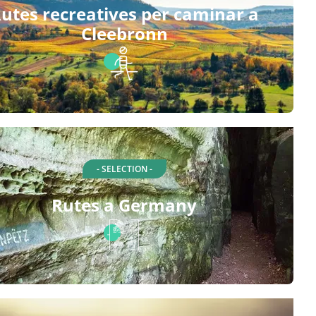
utes recreatives per caminar a
Cleebronn
- SELECTION -
Rutes a Germany