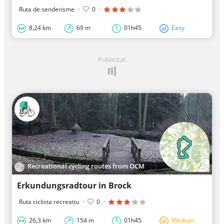
Ruta de senderisme
·
0
·
8,24 km
69 m
01h45
Easy
Publicitat
Recreational cycling routes from OCM
Erkundungsradtour in Brock
Ruta ciclista recreatiu
·
0
·
26,3 km
154 m
01h45
Medium