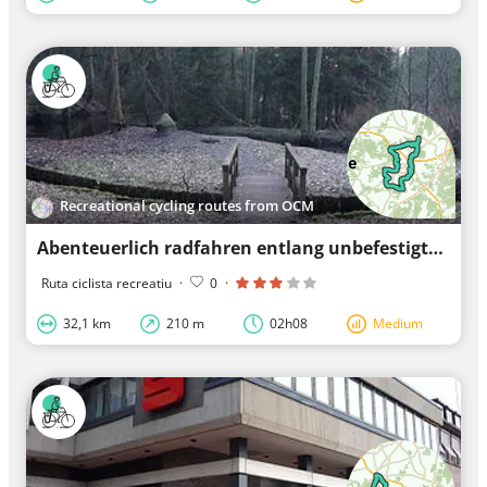
Recreational cycling routes from OCM
Abenteuerlich radfahren entlang unbefestigter Wege in Soltau
Ruta ciclista recreatiu
·
0
·
32,1 km
210 m
02h08
Medium