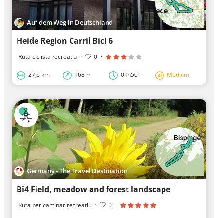
Auf dem Weg in Deutschland
Heide Region Carril Bici 6
Ruta ciclista recreatiu
·
0
·
27,6 km
168 m
01h50
Medium
Germany - The Travel Destination
Bi4 Field, meadow and forest landscape
Ruta per caminar recreatiu
·
0
·