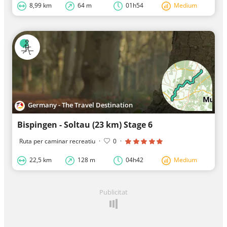
8,99 km
64 m
01h54
Medium
Germany - The Travel Destination
Bispingen - Soltau (23 km) Stage 6
Ruta per caminar recreatiu
·
0
·
22,5 km
128 m
04h42
Medium
Publicitat