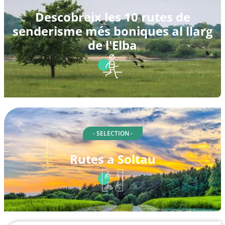
Descobreix les 10 rutes de
senderisme més boniques al llarg
de l'Elba
- SELECTION -
Rutes a Soltau