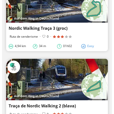
Auf dem Weg in Deutschland
Nordic Walking Traça 3 (groc)
Ruta de senderisme
·
0
·
4,94 km
34 m
01h02
Easy
Auf dem Weg in Deutschland
Traça de Nordic Walking 2 (blava)