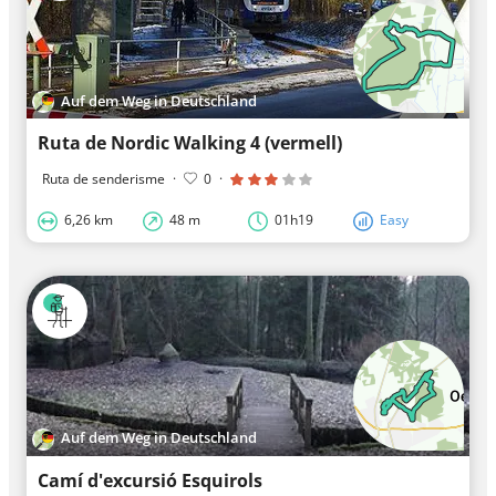
Auf dem Weg in Deutschland
Ruta de Nordic Walking 4 (vermell)
Ruta de senderisme
·
0
·
6,26 km
48 m
01h19
Easy
Auf dem Weg in Deutschland
Camí d'excursió Esquirols