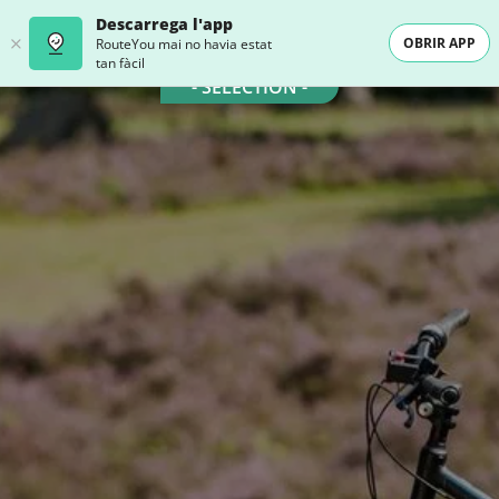
Descarrega l'app
OBRIR APP
RouteYou mai no havia estat
tan fàcil
- SELECTION -