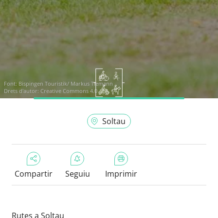
Font:
Bispingen Touristik/ Markus Tiemann
Drets d'autor: Creative Commons 4.0
Soltau
Compartir
Seguiu
Imprimir
Rutes a Soltau