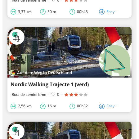
Ruta de senderisme
·
0
·
3,37 km
30 m
00h43
Easy
Auf dem Weg in Deutschland
Nordic Walking Trajecte 1 (verd)
Ruta de senderisme
·
0
·
2,56 km
16 m
00h32
Easy