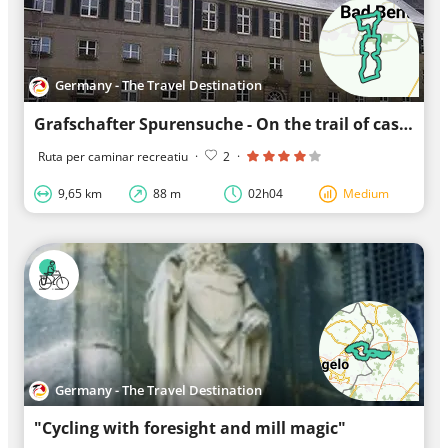
Germany - The Travel Destination
Grafschafter Spurensuche - On the trail of castles and mining
Ruta per caminar recreatiu
·
2
·
9,65 km
88 m
02h04
Medium
Germany - The Travel Destination
"Cycling with foresight and mill magic"