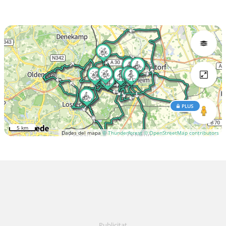
PLUS
5 km
Dades del mapa
© Thunderforest
© OpenStreetMap contributors
Publicitat