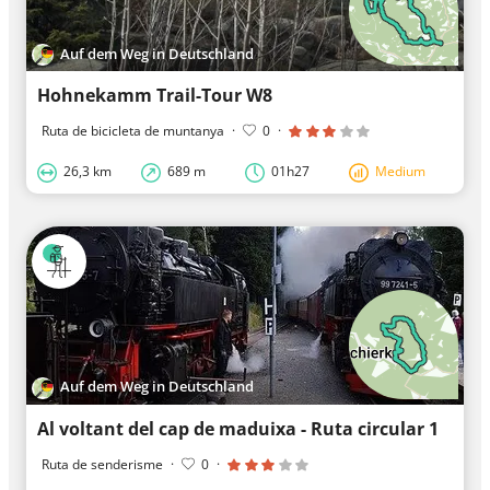
Auf dem Weg in Deutschland
Hohnekamm Trail-Tour W8
Ruta de bicicleta de muntanya
·
0
·
26,3 km
689 m
01h27
Medium
Auf dem Weg in Deutschland
Al voltant del cap de maduixa - Ruta circular 1
Ruta de senderisme
·
0
·