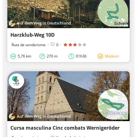
Auf dem Weg in Deutschland
Harzklub-Weg 10D
Ruta de senderisme
·
0
·
5,76 km
270 m
01h36
Medium
Auf dem Weg in Deutschland
Cursa masculina Cinc combats Wernigeröder