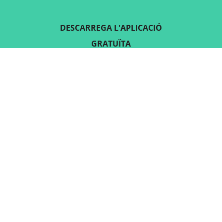
DESCARREGA L'APLICACIÓ
GRATUÏTA
SEGUEIX-NOS