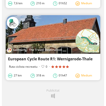
7,6 km
210 m
01h52
Medium
Germany - The Travel Destination
European Cycle Route R1: Wernigerode-Thale
Ruta ciclista recreatiu
·
0
·
27 km
318 m
01h47
Medium
Publicitat