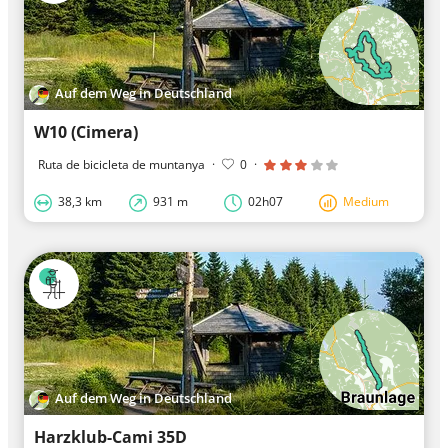
Auf dem Weg in Deutschland
W10 (Cimera)
Ruta de bicicleta de muntanya
·
0
·
38,3 km
931 m
02h07
Medium
Auf dem Weg in Deutschland
Harzklub-Cami 35D