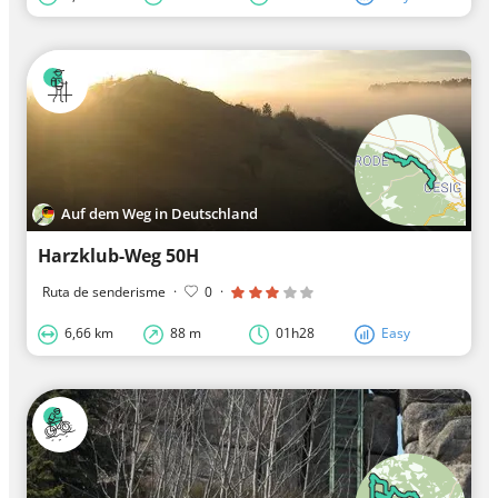
Auf dem Weg in Deutschland
Harzklub-Weg 50H
Ruta de senderisme
·
0
·
6,66 km
88 m
01h28
Easy