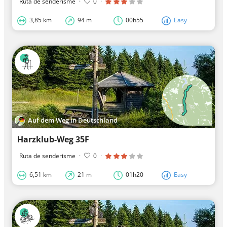
Ruta de senderisme
·
0
·
3,85 km
94 m
00h55
Easy
Auf dem Weg in Deutschland
Harzklub-Weg 35F
Ruta de senderisme
·
0
·
6,51 km
21 m
01h20
Easy