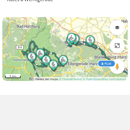
PLUS
5 km
Dades del mapa
© Thunderforest
© OpenStreetMap contributors