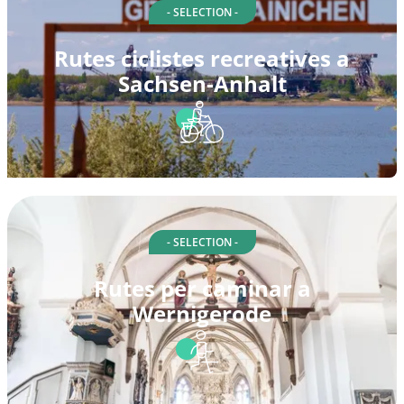
- SELECTION -
Rutes ciclistes recreatives a
Sachsen-Anhalt
- SELECTION -
Rutes per caminar a
Wernigerode