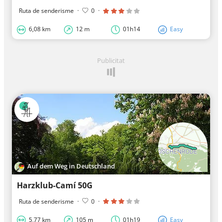
Ruta de senderisme
·
0
·
6,08 km
12 m
01h14
Easy
Publicitat
Auf dem Weg in Deutschland
Harzklub-Camí 50G
Ruta de senderisme
·
0
·
5,77 km
105 m
01h19
Easy