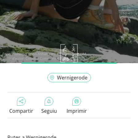
Font:
Welterberegion Anhalt Dessau Wittenberg / IM...
Drets d'autor: Creative Commons 4.0
Wernigerode
Compartir
Seguiu
Imprimir
Rutes a Wernigerode