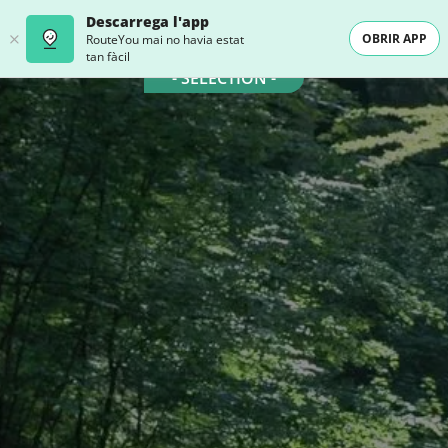
Descarrega l'app
OBRIR APP
RouteYou mai no havia estat
tan fàcil
- SELECTION -