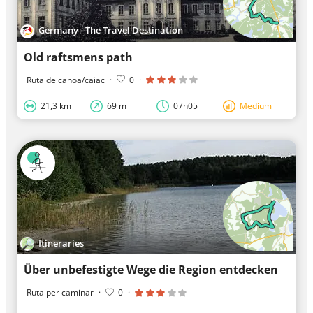
Germany - The Travel Destination
Old raftsmens path
Ruta de canoa/caiac
·
0
·
21,3 km
69 m
07h05
Medium
Itineraries
Über unbefestigte Wege die Region entdecken
Ruta per caminar
·
0
·