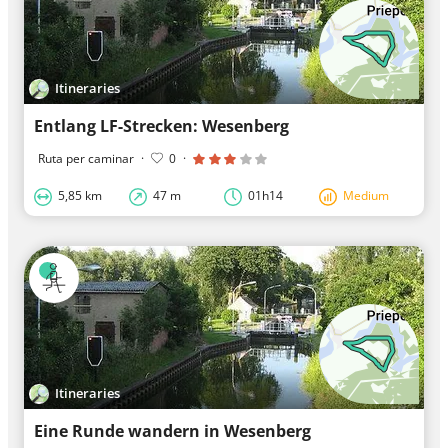
Itineraries
Entlang LF-Strecken: Wesenberg
Ruta per caminar
·
0
·
5,85 km
47 m
01h14
Medium
Itineraries
Eine Runde wandern in Wesenberg