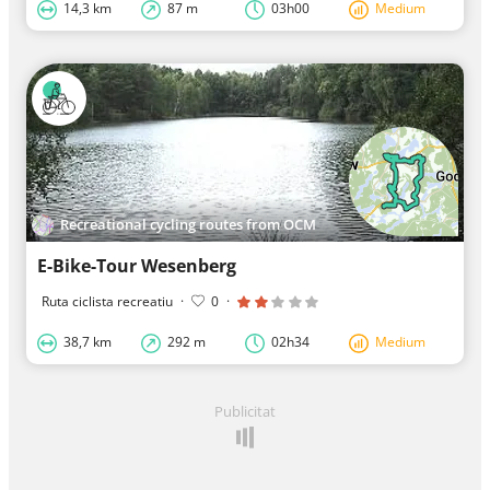
14,3 km
87 m
03h00
Medium
Recreational cycling routes from OCM
E-Bike-Tour Wesenberg
Ruta ciclista recreatiu
·
0
·
38,7 km
292 m
02h34
Medium
Publicitat