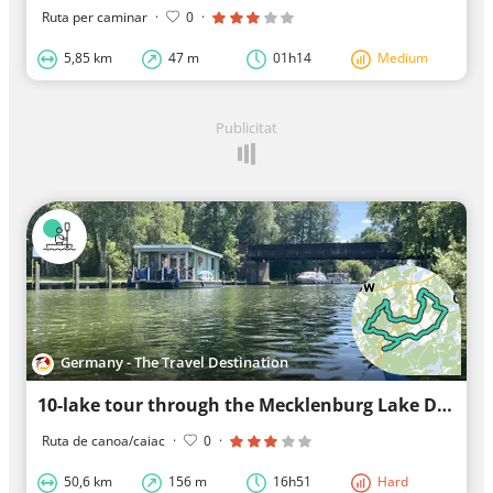
Ruta per caminar
·
0
·
5,85 km
47 m
01h14
Medium
Publicitat
Germany - The Travel Destination
10-lake tour through the Mecklenburg Lake District
Ruta de canoa/caiac
·
0
·
50,6 km
156 m
16h51
Hard