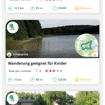
14,3 km
85 m
03h00
Medium
Itineraries
Wanderung geeignet für Kinder
Ruta per caminar
·
0
·
14 km
88 m
02h56
Medium