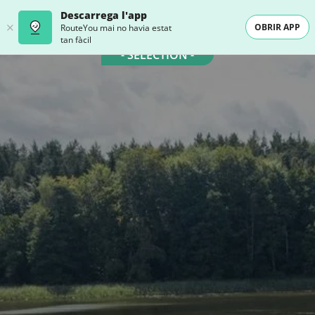
Descarrega l'app
OBRIR APP
RouteYou mai no havia estat
tan fàcil
- SELECTION -