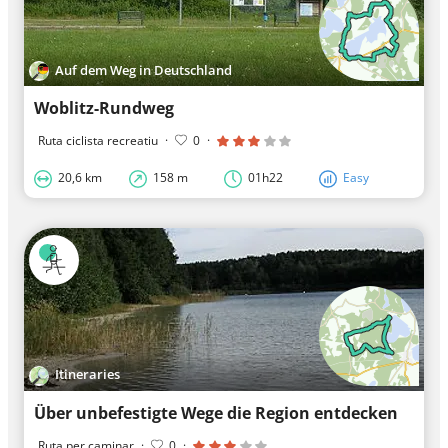
Auf dem Weg in Deutschland
Woblitz-Rundweg
Ruta ciclista recreatiu
·
0
·
20,6 km
158 m
01h22
Easy
Itineraries
Über unbefestigte Wege die Region entdecken
Ruta per caminar
·
0
·