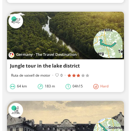
Germany - The Travel Destination
Jungle tour in the lake district
Ruta de vaixell de motor
·
0
·
64 km
183 m
04h15
Hard