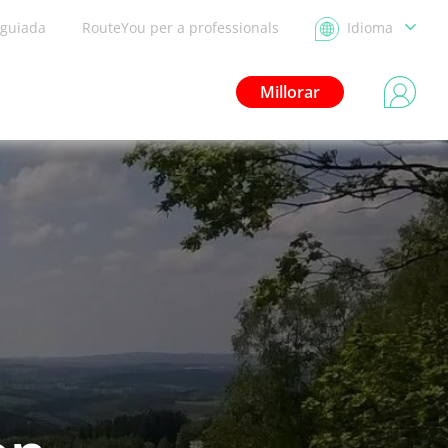
 guiada
RouteYou per a professionals
Idioma
Millorar