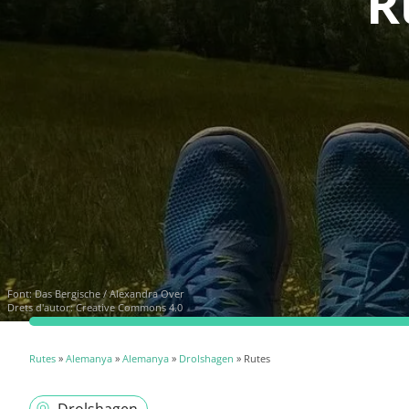
R
Font:
Das Bergische / Alexandra Over
Drets d'autor: Creative Commons 4.0
Rutes
»
Alemanya
»
Alemanya
»
Drolshagen
» Rutes