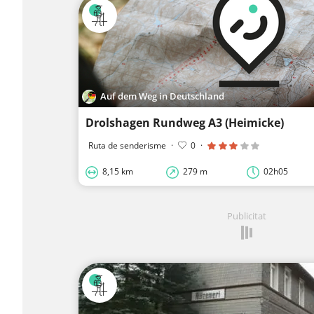
Auf dem Weg in Deutschland
Drolshagen Rundweg A3 (Heimicke)
Ruta de senderisme
·
0
·
8,15 km
279 m
02h05
Publicitat