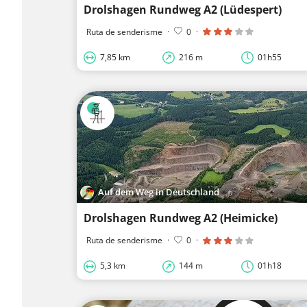
Drolshagen Rundweg A2 (Lüdespert)
Ruta de senderisme
·
0
·
7,85 km
216 m
01h55
Auf dem Weg in Deutschland
Drolshagen Rundweg A2 (Heimicke)
Ruta de senderisme
·
0
·
5,3 km
144 m
01h18