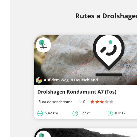
Rutes a Drolshage
Auf dem Weg in Deutschland
Drolshagen Rondamunt A7 (Tos)
Ruta de senderisme
·
0
·
5,42 km
127 m
01h17