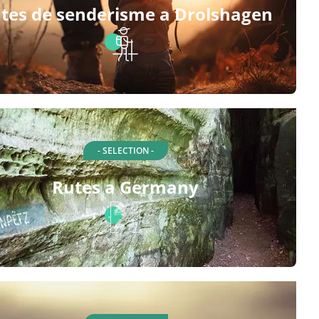
tes de senderisme a Drolshagen
- SELECTION -
Rutes a Germany