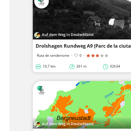
Auf dem Weg in Deutschland
Drolshagen Rundweg A9 (Parc de la ciut
Ruta de senderisme
·
0
·
10,7 km
261 m
02h34
Auf dem Weg in Deutschland