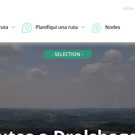
Visita
ruta
Planifiqui una ruta
Nodes
- SELECTION -