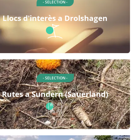
- SELECTION -
Llocs d'interès a Drolshagen
- SELECTION -
Rutes a Sundern (Sauerland)