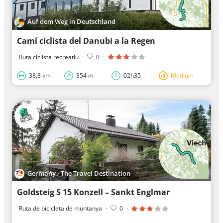
Auf dem Weg in Deutschland
Camí ciclista del Danubi a la Regen
Ruta ciclista recreatiu
·
0
·
38,8 km
354 m
02h35
Medium
Germany - The Travel Destination
Goldsteig S 15 Konzell – Sankt Englmar
Ruta de bicicleta de muntanya
·
0
·