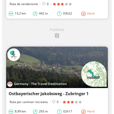
Ruta de senderisme
·
0
·
13,2 km
442 m
03h22
Hard
Publicitat
Germany - The Travel Destination
Ostbayerischer Jakobsweg - Zubringer 1
Ruta per caminar recreatiu
·
0
·
8,99 km
293 m
02h17
Hard