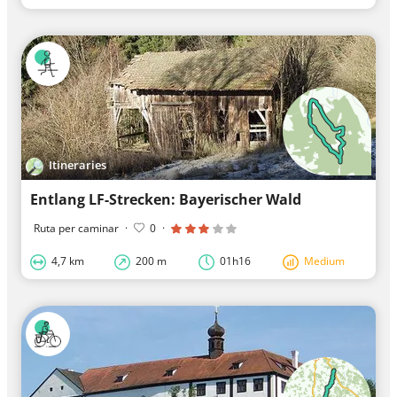
Itineraries
Entlang LF-Strecken: Bayerischer Wald
Ruta per caminar
·
0
·
4,7 km
200 m
01h16
Medium