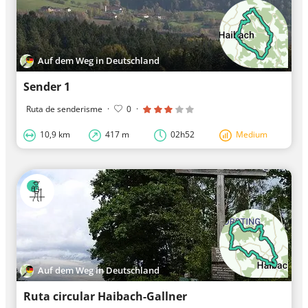
Auf dem Weg in Deutschland
Sender 1
Ruta de senderisme
·
0
·
10,9 km
417 m
02h52
Medium
Auf dem Weg in Deutschland
Ruta circular Haibach-Gallner