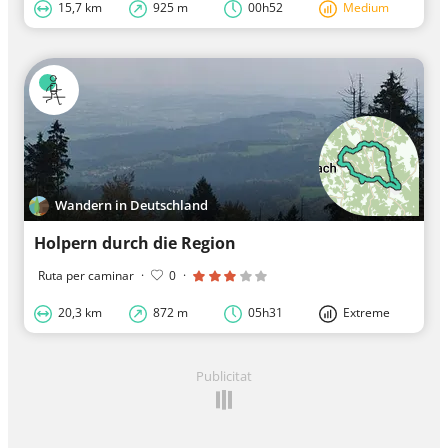
15,7 km
925 m
00h52
Medium
Wandern in Deutschland
Holpern durch die Region
Ruta per caminar
·
0
·
20,3 km
872 m
05h31
Extreme
Publicitat