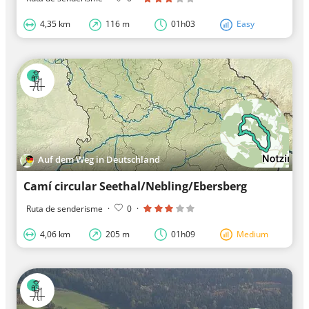
4,35 km
116 m
01h03
Easy
Auf dem Weg in Deutschland
Camí circular Seethal/Nebling/Ebersberg
Ruta de senderisme
·
0
·
4,06 km
205 m
01h09
Medium