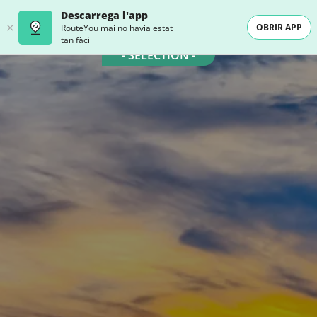
Descarrega l'app
OBRIR APP
RouteYou mai no havia estat
tan fàcil
- SELECTION -