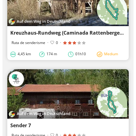
Auf dem Weg in Deutschland
Kreuzhaus-Rundweg (Caminada Rattenberger 7)
Ruta de senderisme
·
0
·
4,45 km
174 m
01h10
Medium
Auf dem Weg in Deutschland
Sender 7
Ruta de senderisme
·
0
·