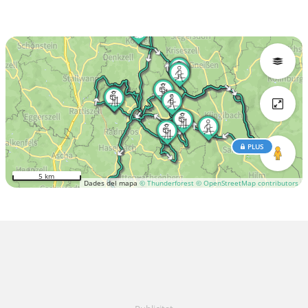
PLUS
5 km
Dades del mapa
© Thunderforest
© OpenStreetMap contributors