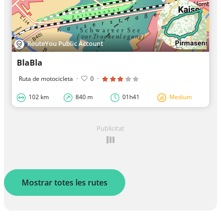
RouteYou Public Account
BlaBla
Ruta de motocicleta
·
0
·
102 km
840 m
01h41
Medium
Publicitat
Mostrar totes les rutes