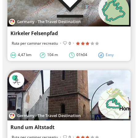
Germany - The Travel Destination
Kirkeler Felsenpfad
Ruta per caminar recreatiu
·
0
·
4,47 km
104 m
01h04
Easy
Germany - The Travel Destination
Rund um Altstadt
Ruta per caminar recreatiu
·
0
·