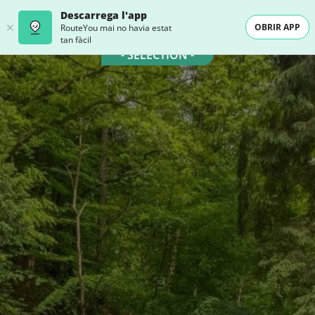
Descarrega l'app
OBRIR APP
RouteYou mai no havia estat
tan fàcil
- SELECTION -