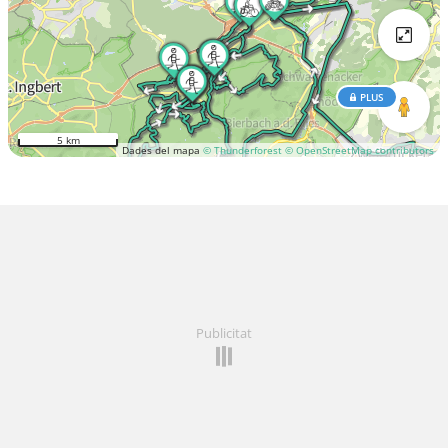
PLUS
5 km
Dades del mapa
© Thunderforest
© OpenStreetMap contributors
Publicitat