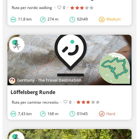
Ruta per nordic walking
·
0
·
11,8 km
274 m
02h49
Medium
Germany - The Travel Destination
Löffelsberg Runde
Ruta per caminar recreatiu
·
0
·
7,43 km
168 m
01h45
Hard