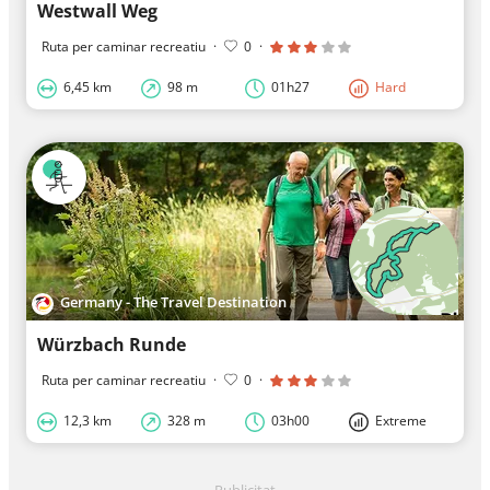
Westwall Weg
Ruta per caminar recreatiu
·
0
·
6,45 km
98 m
01h27
Hard
Germany - The Travel Destination
Würzbach Runde
Ruta per caminar recreatiu
·
0
·
12,3 km
328 m
03h00
Extreme
Publicitat