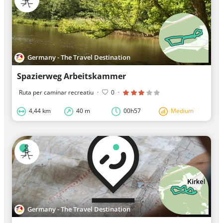
Germany - The Travel Destination
Spazierweg Arbeitskammer
Ruta per caminar recreatiu
·
0
·
4,44 km
40 m
00h57
Medium
Germany - The Travel Destination