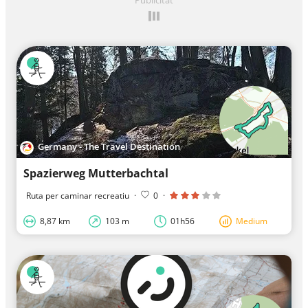
Germany - The Travel Destination
Spazierweg Mutterbachtal
Ruta per caminar recreatiu
·
0
·
8,87 km
103 m
01h56
Medium