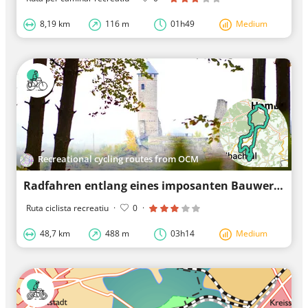
8,19 km
116 m
01h49
Medium
Recreational cycling routes from OCM
Radfahren entlang eines imposanten Bauwerks: Burg Kirkel
Ruta ciclista recreatiu
·
0
·
48,7 km
488 m
03h14
Medium