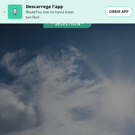
Descarrega l'app
OBRIR APP
RouteYou mai no havia estat
tan fàcil
- SELECTION -