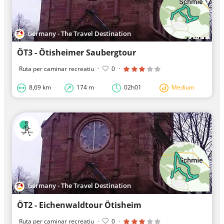
Germany - The Travel Destination
ÖT3 - Ötisheimer Saubergtour
Ruta per caminar recreatiu
·
0
·
8,69 km
174 m
02h01
Medium
Germany - The Travel Destination
ÖT2 - Eichenwaldtour Ötisheim
Ruta per caminar recreatiu
·
0
·