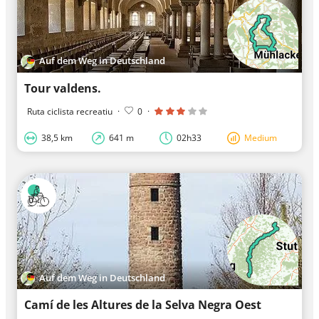
Auf dem Weg in Deutschland
Tour valdens.
Ruta ciclista recreatiu
·
0
·
38,5 km
641 m
02h33
Medium
Auf dem Weg in Deutschland
Camí de les Altures de la Selva Negra Oest