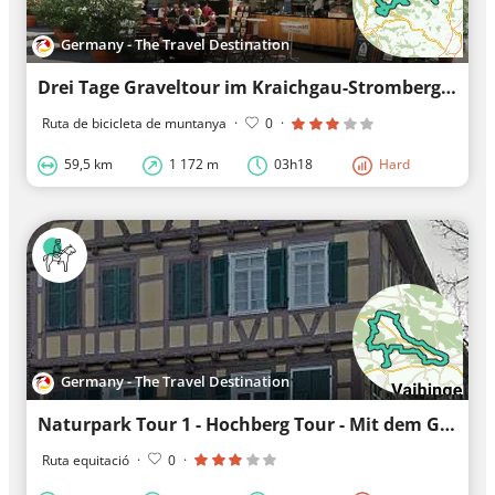
Germany - The Travel Destination
Drei Tage Graveltour im Kraichgau-Stromberg - Tag 2 - Von Freudental nach Sternenfels
Ruta de bicicleta de muntanya
·
0
·
59,5 km
1 172 m
03h18
Hard
Germany - The Travel Destination
Naturpark Tour 1 - Hochberg Tour - Mit dem Gravelbike im Kraichgau-Stromberg
Ruta equitació
·
0
·