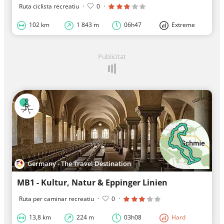
Ruta ciclista recreatiu
·
0
·
102 km
1 843 m
06h47
Extreme
Publicitat
Germany - The Travel Destination
MB1 - Kultur, Natur & Eppinger Linien
Ruta per caminar recreatiu
·
0
·
13,8 km
224 m
03h08
Hard