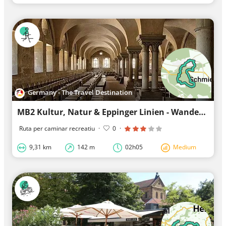
Germany - The Travel Destination
MB2 Kultur, Natur & Eppinger Linien - Wander3Klang mittlere Runde
Ruta per caminar recreatiu
·
0
·
9,31 km
142 m
02h05
Medium