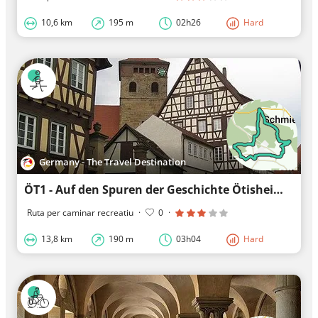
10,6 km
195 m
02h26
Hard
Germany - The Travel Destination
ÖT1 - Auf den Spuren der Geschichte Ötisheims
Ruta per caminar recreatiu
·
0
·
13,8 km
190 m
03h04
Hard