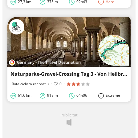
27,3 km
375 m
02h43
Hard
Germany - The Travel Destination
Naturparke-Gravel-Crossing Tag 3 - Von Heilbronn nach Mühlacker
Ruta ciclista recreatiu
·
0
·
61,6 km
918 m
04h06
Extreme
Publicitat