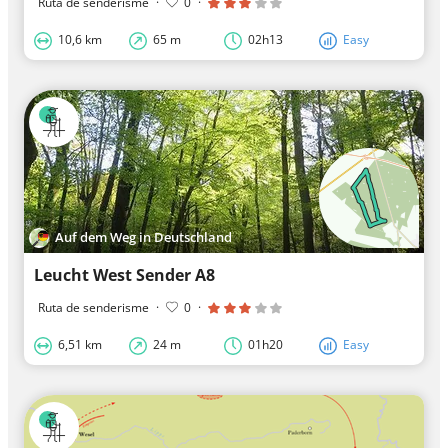
Ruta de senderisme
·
0
·
10,6 km
65 m
02h13
Easy
Auf dem Weg in Deutschland
Leucht West Sender A8
Ruta de senderisme
·
0
·
6,51 km
24 m
01h20
Easy