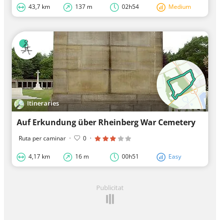
43,7 km
137 m
02h54
Medium
Itineraries
Auf Erkundung über Rheinberg War Cemetery
Ruta per caminar
·
0
·
4,17 km
16 m
00h51
Easy
Publicitat