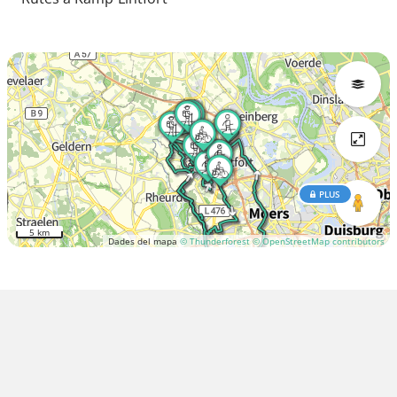
PLUS
5 km
Dades del mapa
© Thunderforest
© OpenStreetMap contributors