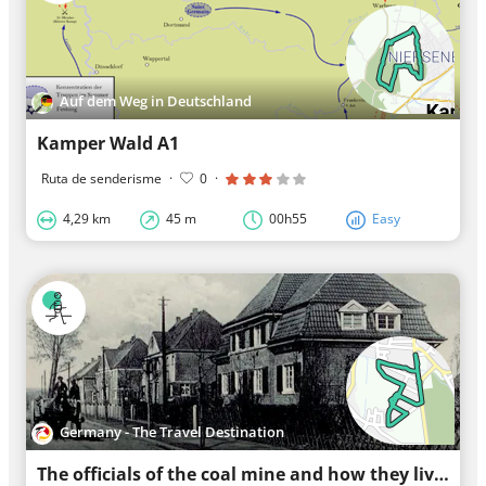
Auf dem Weg in Deutschland
Kamper Wald A1
Ruta de senderisme
·
0
·
4,29 km
45 m
00h55
Easy
Germany - The Travel Destination
The officials of the coal mine and how they lived