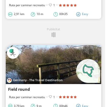
Ruta per caminar recreatiu
·
1
·
2,91 km
10 m
00h35
Easy
Publicitat
Germany - The Travel Destination
Field round
Ruta per caminar recreatiu
·
1
·
3,79 km
9 m
00h46
Easy