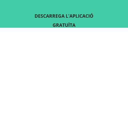
DESCARREGA L'APLICACIÓ
GRATUÏTA
SEGUEIX-NOS