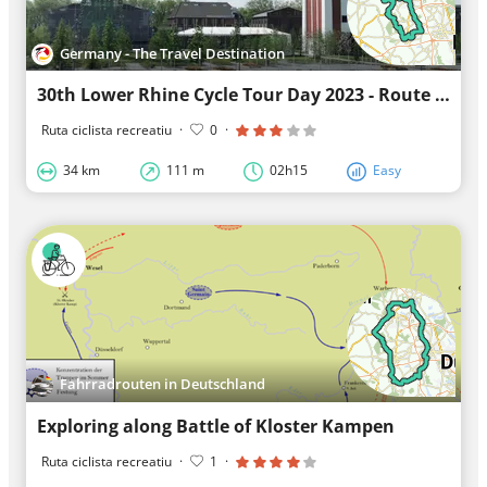
Germany - The Travel Destination
30th Lower Rhine Cycle Tour Day 2023 - Route Tip 39 - Industrial Culture Theme Route on the Lower...
Ruta ciclista recreatiu
·
0
·
34 km
111 m
02h15
Easy
Fahrradrouten in Deutschland
Exploring along Battle of Kloster Kampen
Ruta ciclista recreatiu
·
1
·