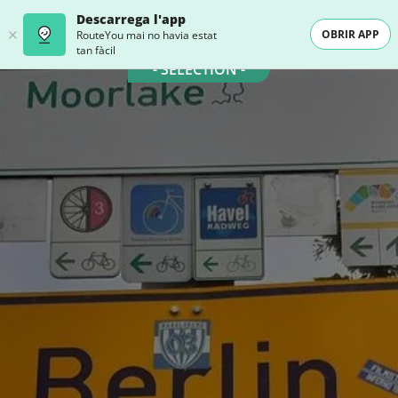
Descarrega l'app
OBRIR APP
RouteYou mai no havia estat
tan fàcil
- SELECTION -