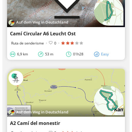
Auf dem Weg in Deutschland
Camí Circular A6 Leucht Ost
Ruta de senderisme
·
0
·
6,9 km
53 m
01h28
Easy
Auf dem Weg in Deutschland
A2 Camí del monestir