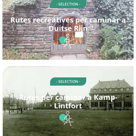
- SELECTION -
Rutes recreatives per caminar a
Duitse Rijn
- SELECTION -
Rutes per caminar a Kamp-
Lintfort