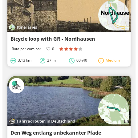
Itineraries
Bicycle loop with GR - Nordhausen
Ruta per caminar
·
0
·
3,13 km
27 m
00h40
Medium
Fahrradrouten in Deutschland
Den Weg entlang unbekannter Pfade