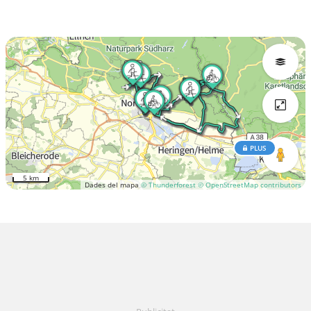
PLUS
5 km
Dades del mapa
© Thunderforest
© OpenStreetMap contributors