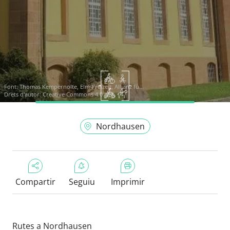
Font:
Thomas Kempernolte, Elm-Freizeit, Allianz fü...
Drets d'autor: Creative Commons 4.0
Nordhausen
Compartir
Seguiu
Imprimir
Rutes a Nordhausen