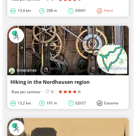
13,4 km
208 m
03h01
Hard
Itineraries
Hiking in the Nordhausen region
Ruta per caminar
·
0
·
13,2 km
191 m
02h57
Extreme