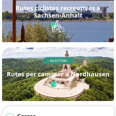
Rutes ciclistes recreatives a
Sachsen-Anhalt
- SELECTION -
Rutes per caminar a Nordhausen
Cercar