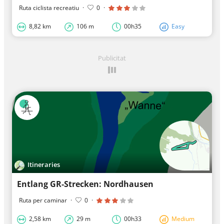
Ruta ciclista recreatiu
·
0
·
8,82 km
106 m
00h35
Easy
Publicitat
Itineraries
Entlang GR-Strecken: Nordhausen
Ruta per caminar
·
0
·
2,58 km
29 m
00h33
Medium