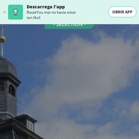
Descarrega l'app
OBRIR APP
RouteYou mai no havia estat
tan fàcil
- SELECTION -