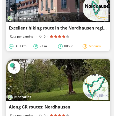
Itineraries
Excellent hiking route in the Nordhausen region
Ruta per caminar
·
0
·
3,01 km
27 m
00h38
Medium
Itineraries
Along GR routes: Nordhausen
Ruta per caminar
·
0
·