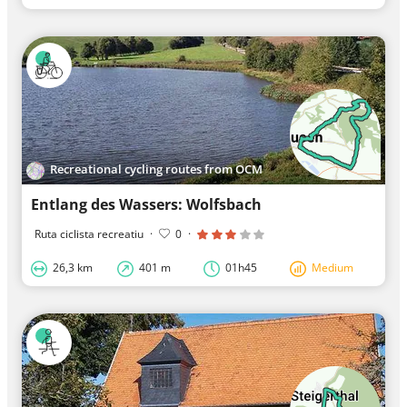
Recreational cycling routes from OCM
Entlang des Wassers: Wolfsbach
Ruta ciclista recreatiu
·
0
·
26,3 km
401 m
01h45
Medium