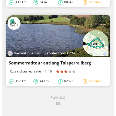
3,12 km
54 m
00h42
Medium
Recreational cycling routes from OCM
Sommerradtour entlang Talsperre Iberg
Ruta ciclista recreatiu
·
0
·
35,8 km
443 m
02h23
Medium
Publicitat