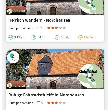
Itineraries
Herrlich wandern - Nordhausen
Ruta per caminar
·
0
·
3,12 km
54 m
00h42
Medium
Itineraries
Ruhige Fahrradschleife in Nordhausen
Ruta per caminar
·
0
·