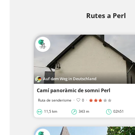
Rutes a Perl
Auf dem Weg in Deutschland
Camí panoràmic de somni Perl
Ruta de senderisme
·
0
·
11,5 km
343 m
02h51