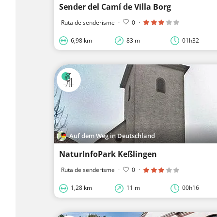
Sender del Camí de Villa Borg
Ruta de senderisme
·
0
·
6,98 km
83 m
01h32
Auf dem Weg in Deutschland
NaturInfoPark Keßlingen
Ruta de senderisme
·
0
·
1,28 km
11 m
00h16