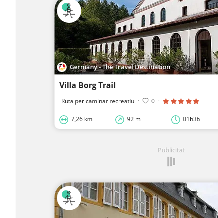
Germany - The Travel Destination
Villa Borg Trail
Ruta per caminar recreatiu
·
0
·
7,26 km
92 m
01h36
Publicitat