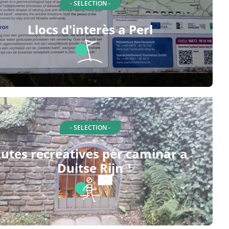
- SELECTION -
Llocs d'interès a Perl
- SELECTION -
utes recreatives per caminar a
Duitse Rijn