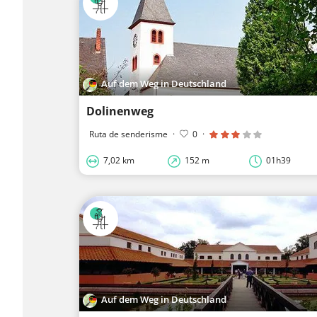
Auf dem Weg in Deutschland
Dolinenweg
Ruta de senderisme
·
0
·
7,02 km
152 m
01h39
Auf dem Weg in Deutschland