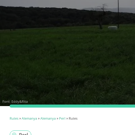
Font:
Eddy&Rita
Rutes
»
Alemanya
»
Alemanya
»
Perl
» Rutes