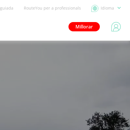
 guiada
RouteYou per a professionals
Idioma
Millorar