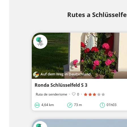
Rutes a Schlüsselfe
Auf dem Weg in Deutschland
Ronda Schlüsselfeld S 3
Ruta de senderisme
·
0
·
4,64 km
73 m
01h03