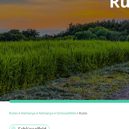
Ru
Rutes
»
Alemanya
»
Alemanya
»
Schlüsselfeld
» Rutes