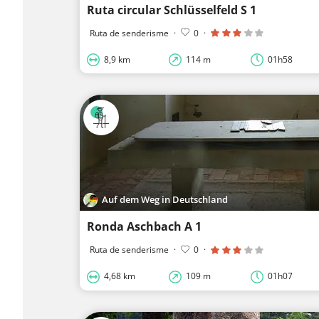
Ruta circular Schlüsselfeld S 1
Ruta de senderisme
·
0
·
8,9 km
114 m
01h58
Auf dem Weg in Deutschland
Ronda Aschbach A 1
Ruta de senderisme
·
0
·
4,68 km
109 m
01h07