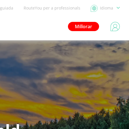
 guiada
RouteYou per a professionals
Idioma
Millorar