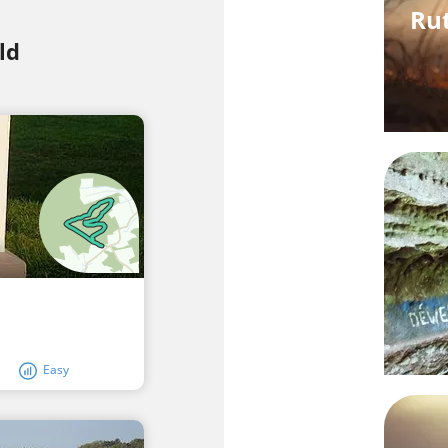
Rut
ld
Easy