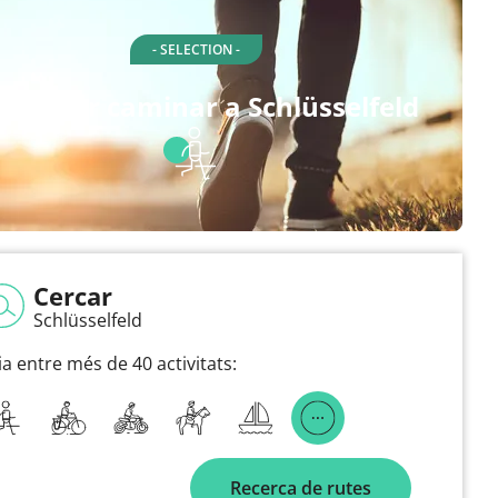
- SELECTION -
tes per caminar a Schlüsselfeld
Cercar
Schlüsselfeld
ia entre més de 40 activitats:
Recerca de rutes