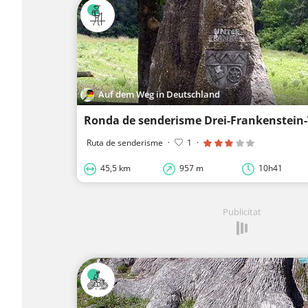
Auf dem Weg in Deutschland
Ruta de senderisme
·
1
·
45,5 km
957 m
10h41
Publicitat