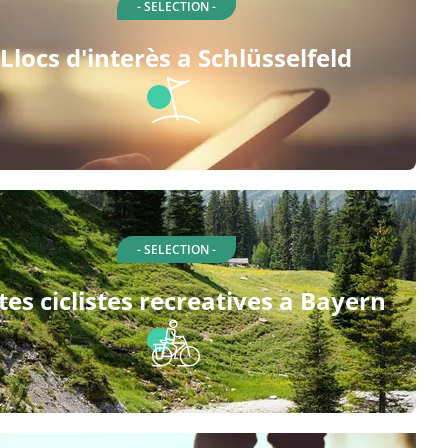
- SELECTION -
Llocs d'interès a Schlüsselfeld
- SELECTION -
tes ciclistes recreatives a Bayern