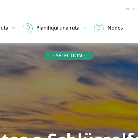
Visita
ruta
Planifiqui una ruta
Nodes
- SELECTION -