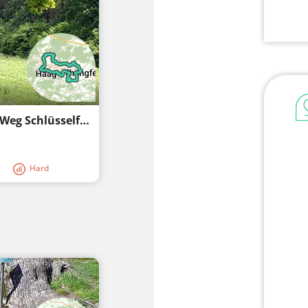
Ronda de senderisme Drei-Frankenstein-Weg Schlüsselfeld-Burghaslach-Geiselwind
Hard