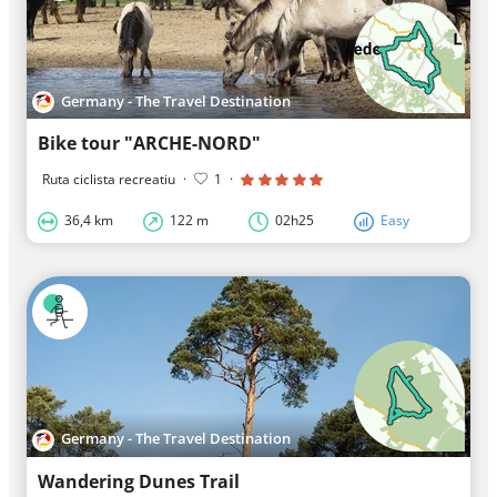
Germany - The Travel Destination
Bike tour "ARCHE-NORD"
Ruta ciclista recreatiu
·
1
·
36,4 km
122 m
02h25
Easy
Germany - The Travel Destination
Wandering Dunes Trail