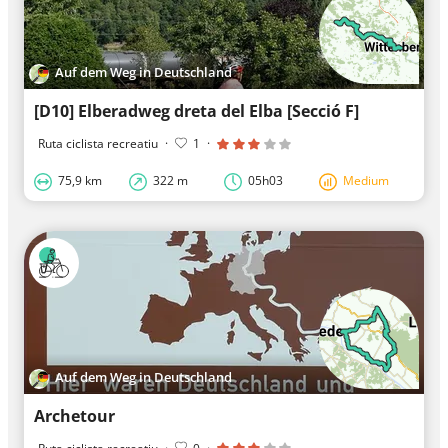
Auf dem Weg in Deutschland
[D10] Elberadweg dreta del Elba [Secció F]
Ruta ciclista recreatiu
·
1
·
75,9 km
322 m
05h03
Medium
Auf dem Weg in Deutschland
Archetour