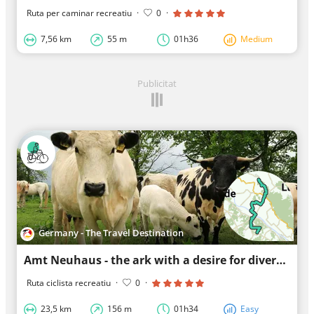
Ruta per caminar recreatiu
·
0
·
7,56 km
55 m
01h36
Medium
Publicitat
Germany - The Travel Destination
Amt Neuhaus - the ark with a desire for diversity
Ruta ciclista recreatiu
·
0
·
23,5 km
156 m
01h34
Easy