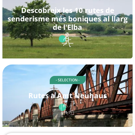
Descobreix les 10 rutes de
senderisme més boniques al llarg
de l'Elba
- SELECTION -
Rutes a Amt Neuhaus