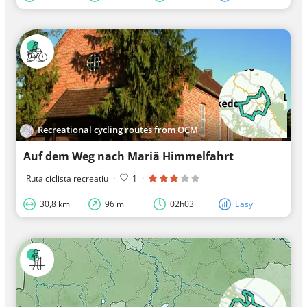
Recreational cycling routes from OCM
Auf dem Weg nach Mariä Himmelfahrt
Ruta ciclista recreatiu
·
1
·
30,8 km
96 m
02h03
Easy