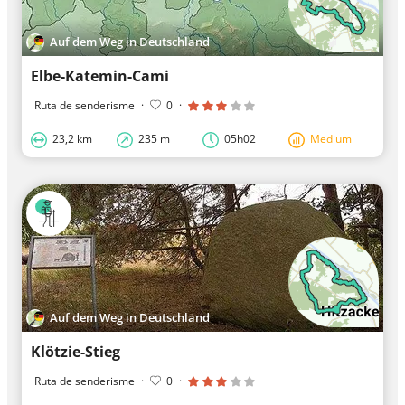
Auf dem Weg in Deutschland
Elbe-Katemin-Cami
Ruta de senderisme
·
0
·
23,2 km
235 m
05h02
Medium
Auf dem Weg in Deutschland
Klötzie-Stieg
Ruta de senderisme
·
0
·