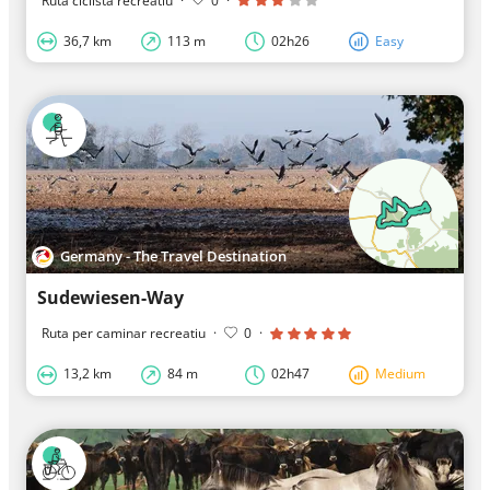
Ruta ciclista recreatiu
·
0
·
36,7 km
113 m
02h26
Easy
Germany - The Travel Destination
Sudewiesen-Way
Ruta per caminar recreatiu
·
0
·
13,2 km
84 m
02h47
Medium