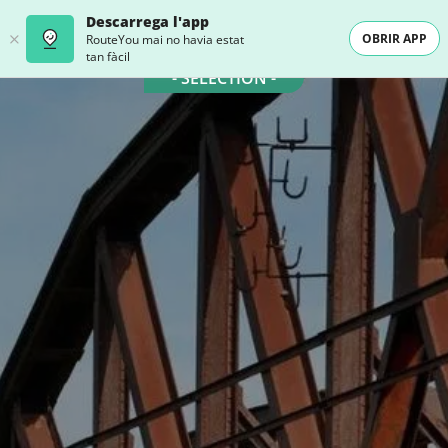
Descarrega l'app
OBRIR APP
RouteYou mai no havia estat
tan fàcil
- SELECTION -