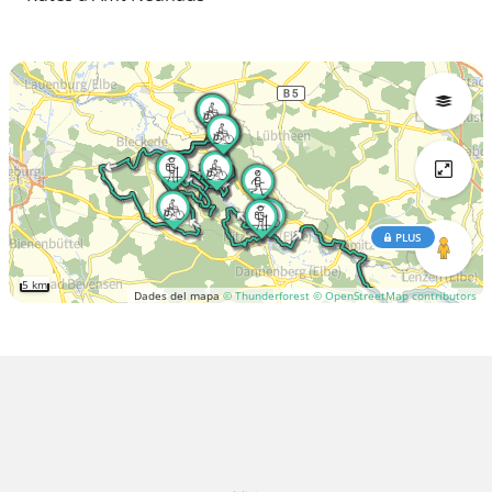
PLUS
5 km
Dades del mapa
© Thunderforest
© OpenStreetMap contributors