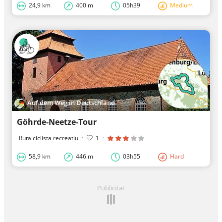
24,9 km
400 m
05h39
Medium
Auf dem Weg in Deutschland
Göhrde-Neetze-Tour
Ruta ciclista recreatiu
·
1
·
58,9 km
446 m
03h55
Hard
Publicitat