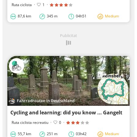
Ruta ciclista
·
1
·
87,6 km
345 m
04h51
Medium
Publicitat
Fahrradrouten in Deutschland
Cycling and learning: did you know ... Gangelt
Ruta ciclista recreatiu
·
0
·
55,7 km
251 m
03h42
Medium