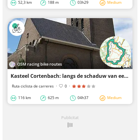
52,3 km
188 m
03h29
Medium
OSM racing bike routes
Kasteel Cortenbach: langs de schaduw van een kasteel
Ruta ciclista de carreres
·
0
·
116 km
625 m
04h37
Medium
Publicitat