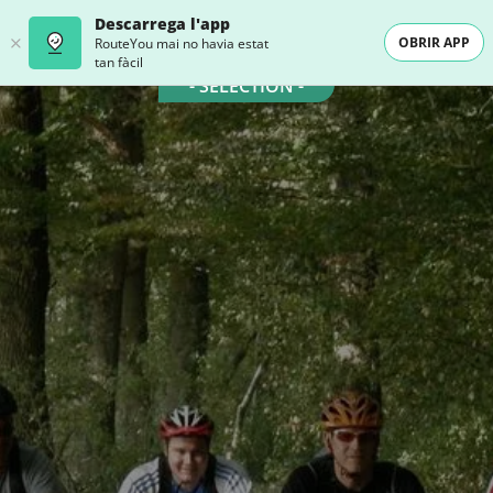
Descarrega l'app
OBRIR APP
RouteYou mai no havia estat
tan fàcil
- SELECTION -