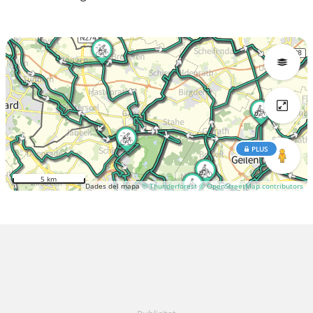
PLUS
5 km
Dades del mapa
© Thunderforest
© OpenStreetMap contributors