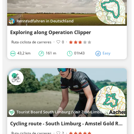
Rennradfahren in Deutschland
Exploring along Operation Clipper
Ruta ciclista de carreres
·
0
·
43,2 km
161 m
01h43
Easy
Tourist Board South Limburg (Visit Zuid-Limburg)
Cycling route - South Limburg - Amstel Gold Race 365 - Loop 4
Ruta ciclista de carreres
·
2
·