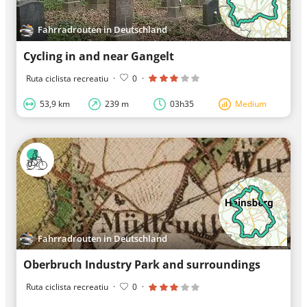
Fahrradrouten in Deutschland
Cycling in and near Gangelt
Ruta ciclista recreatiu
·
0
·
53,9 km
239 m
03h35
Medium
Fahrradrouten in Deutschland
Oberbruch Industry Park and surroundings
Ruta ciclista recreatiu
·
0
·