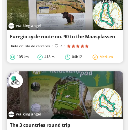
walking angel
Euregio cycle route no. 90 to the Maasplassen
Ruta ciclista de carreres
·
2
·
105 km
418 m
04h12
Medium
walking angel
The 3 countries round trip