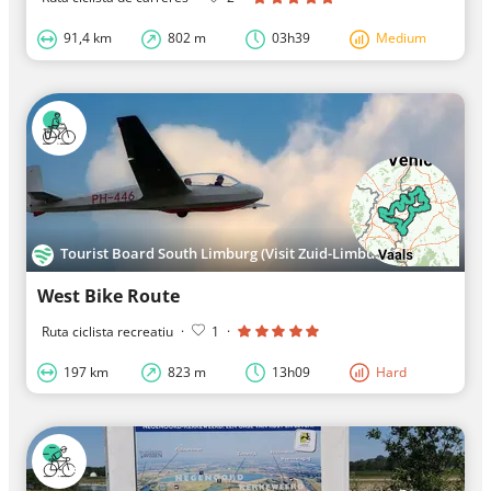
91,4 km
802 m
03h39
Medium
Tourist Board South Limburg (Visit Zuid-Limburg)
West Bike Route
Ruta ciclista recreatiu
·
1
·
197 km
823 m
13h09
Hard