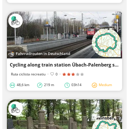
Fahrradrouten in Deutschland
Cycling along train station Übach-Palenberg station
Ruta ciclista recreatiu
·
0
·
48,6 km
219 m
03h14
Medium