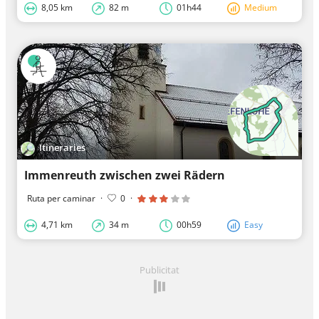
8,05 km
82 m
01h44
Medium
Itineraries
Immenreuth zwischen zwei Rädern
Ruta per caminar
·
0
·
4,71 km
34 m
00h59
Easy
Publicitat