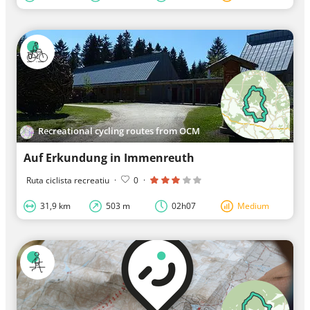
Recreational cycling routes from OCM
Auf Erkundung in Immenreuth
Ruta ciclista recreatiu
·
0
·
31,9 km
503 m
02h07
Medium