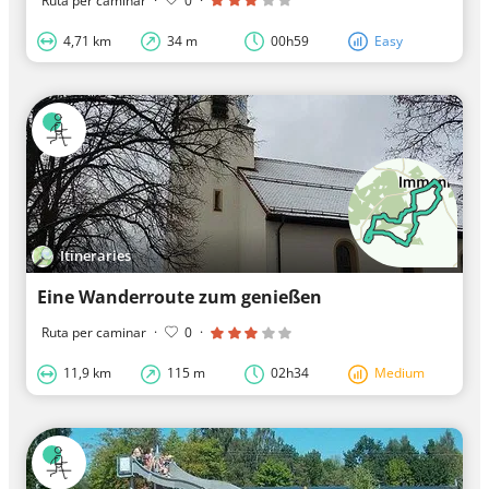
Ruta per caminar
·
0
·
4,71 km
34 m
00h59
Easy
Itineraries
Eine Wanderroute zum genießen
Ruta per caminar
·
0
·
11,9 km
115 m
02h34
Medium