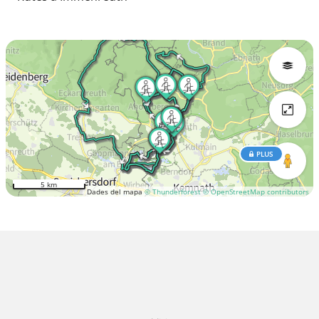
PLUS
5 km
Dades del mapa
© Thunderforest
© OpenStreetMap contributors