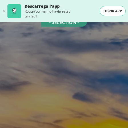
Descarrega l'app
OBRIR APP
RouteYou mai no havia estat
tan fàcil
- SELECTION -