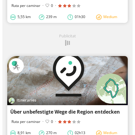
Ruta per caminar
·
0
·
5,55 km
239 m
01h30
Medium
Publicitat
Itineraries
Über unbefestigte Wege die Region entdecken
Ruta per caminar
·
0
·
8,91 km
270 m
02h13
Medium