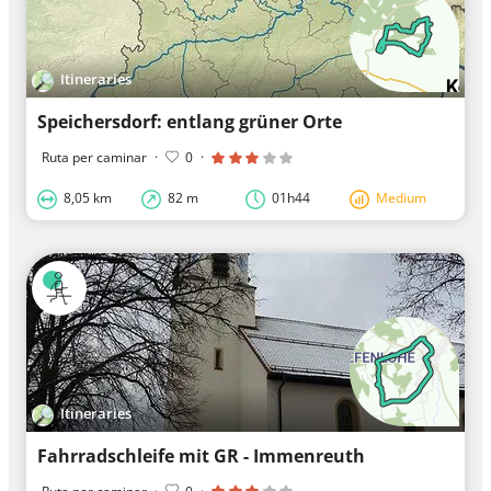
Itineraries
Speichersdorf: entlang grüner Orte
Ruta per caminar
·
0
·
8,05 km
82 m
01h44
Medium
Itineraries
Fahrradschleife mit GR - Immenreuth