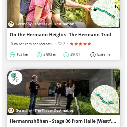
Germany - The Travel Destination
On the Hermann Heights: The Hermann Trail
Ruta per caminar recreatiu
·
2
·
163 km
3 893 m
39h01
Extreme
Germany - The Travel Destination
Hermannshöhen - Stage 06 from Halle (Westf.) to Bielefeld