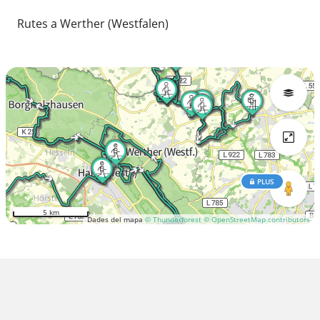
Rutes a Werther (Westfalen)
PLUS
5 km
Dades del mapa
© Thunderforest
© OpenStreetMap contributors