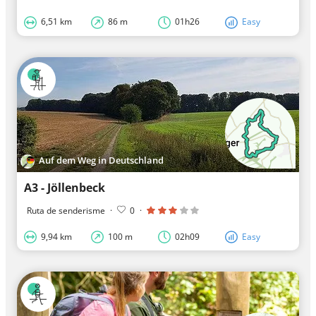
6,51 km
86 m
01h26
Easy
Auf dem Weg in Deutschland
A3 - Jöllenbeck
Ruta de senderisme
·
0
·
9,94 km
100 m
02h09
Easy