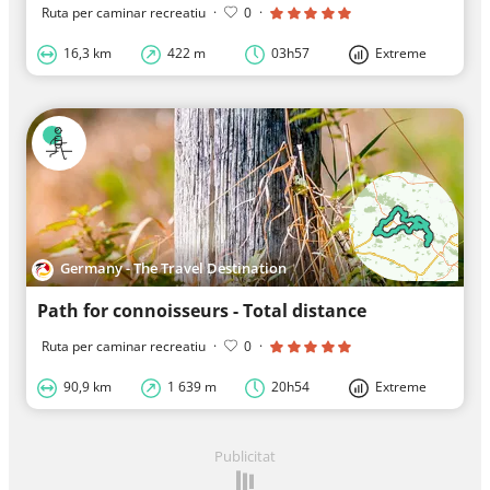
Ruta per caminar recreatiu
·
0
·
16,3 km
422 m
03h57
Extreme
Germany - The Travel Destination
Path for connoisseurs - Total distance
Ruta per caminar recreatiu
·
0
·
90,9 km
1 639 m
20h54
Extreme
Publicitat