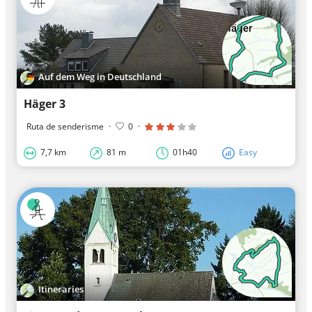
Auf dem Weg in Deutschland
Häger 3
Ruta de senderisme
·
0
·
7,7 km
81 m
01h40
Easy
Itineraries