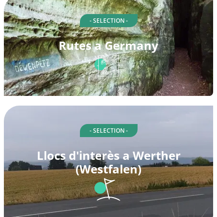
- SELECTION -
Rutes a Germany
- SELECTION -
Llocs d'interès a Werther
(Westfalen)