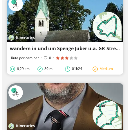
Itineraries
wandern in und um Spenge (über u.a. GR-Strecken)
Ruta per caminar
·
0
·
6,29 km
89 m
01h24
Medium
Itineraries