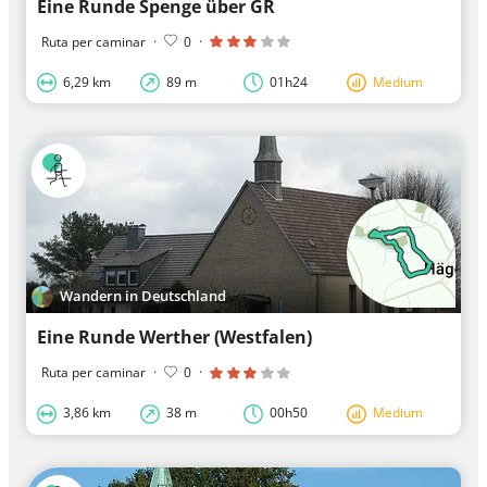
Eine Runde Spenge über GR
Ruta per caminar
·
0
·
6,29 km
89 m
01h24
Medium
Wandern in Deutschland
Eine Runde Werther (Westfalen)
Ruta per caminar
·
0
·
3,86 km
38 m
00h50
Medium