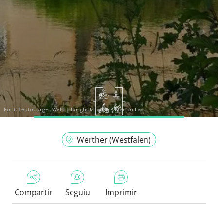
Font:
Teutoburger Wald | Borgholzhausen, Marion La...
Werther (Westfalen)
Compartir
Seguiu
Imprimir