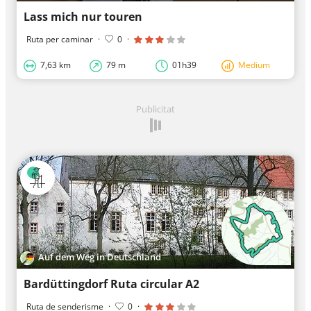
Lass mich nur touren
Ruta per caminar
·
0
·
7,63 km
79 m
01h39
Medium
Publicitat
Auf dem Weg in Deutschland
Bardüttingdorf Ruta circular A2
Ruta de senderisme
·
0
·