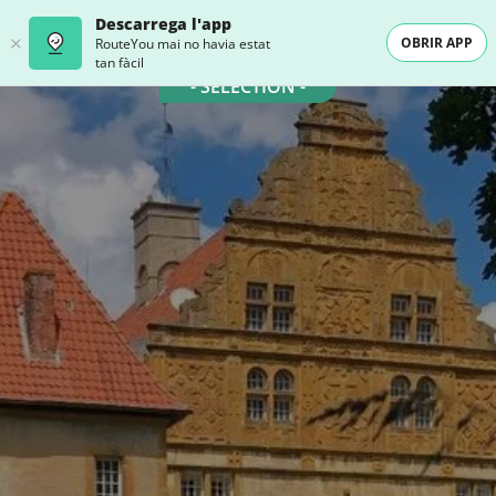
Descarrega l'app
OBRIR APP
RouteYou mai no havia estat
tan fàcil
- SELECTION -