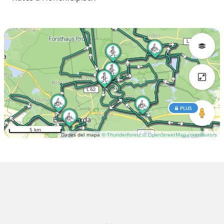
PLUS
5 km
Dades del mapa
© Thunderforest
© OpenStreetMap contributors