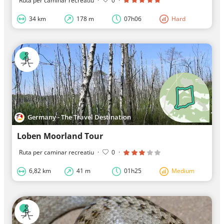
Ruta per caminar recreatiu
·
0
·
34 km
178 m
07h06
Hard
Germany - The Travel Destination
Loben Moorland Tour
Ruta per caminar recreatiu
·
0
·
6,82 km
41 m
01h25
Medium