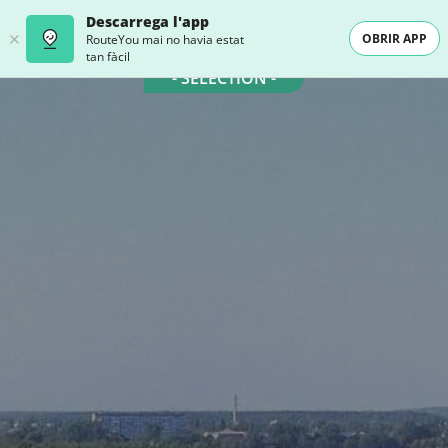
Descarrega l'app
OBRIR APP
RouteYou mai no havia estat
tan fàcil
- SELECTION -