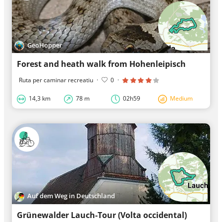
GeoHopper
Forest and heath walk from Hohenleipisch
Ruta per caminar recreatiu
·
0
·
14,3 km
78 m
02h59
Medium
Auf dem Weg in Deutschland
Grünewalder Lauch-Tour (Volta occidental)