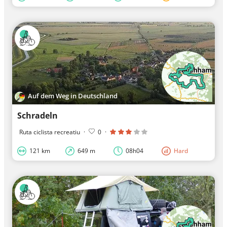
Auf dem Weg in Deutschland
Schradeln
Ruta ciclista recreatiu
·
0
·
121 km
649 m
08h04
Hard