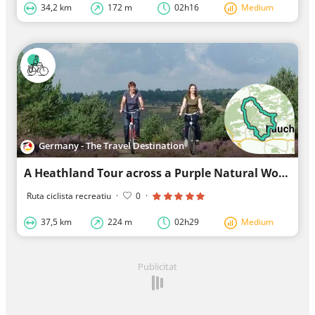
34,2 km
172 m
02h16
Medium
Germany - The Travel Destination
A Heathland Tour across a Purple Natural Wonder
Ruta ciclista recreatiu
·
0
·
37,5 km
224 m
02h29
Medium
Publicitat