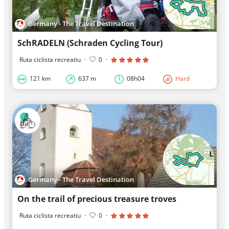
Germany - The Travel Destination
SchRADELN (Schraden Cycling Tour)
Ruta ciclista recreatiu
·
0
·
121 km
637 m
08h04
Hard
Germany - The Travel Destination
On the trail of precious treasure troves
Ruta ciclista recreatiu
·
0
·