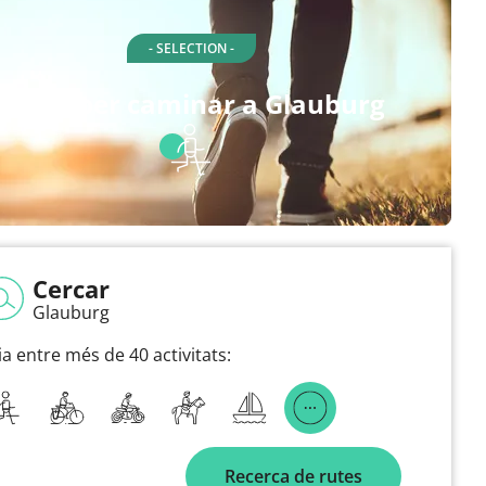
- SELECTION -
Rutes per caminar a Glauburg
Cercar
Glauburg
ia entre més de 40 activitats:
Recerca de rutes