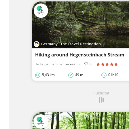
Germany - The Travel Destination
Hiking around Hegensteinbach Stream
Ruta per caminar recreatiu
·
0
·
5,43 km
49 m
01h10
Publicitat