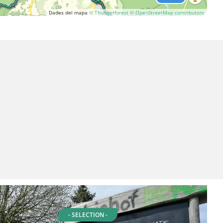
Dades del mapa
© Thunderforest
© OpenStreetMap contributors
- SELECTION -