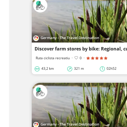
Germany - The Travel Destination
Ruta ciclista recreatiu
·
0
·
43,2 km
321 m
02h52
Germany - The Travel Destination