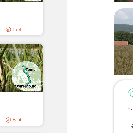
Hard
Tr
Hard