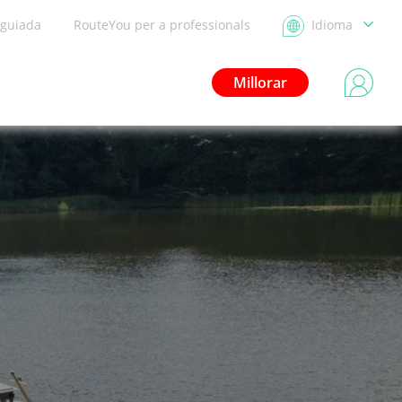
 guiada
RouteYou per a professionals
Idioma
Millorar