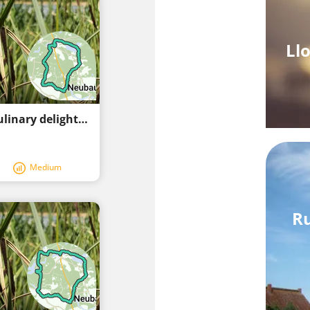
Ll
Discover farm stores by bike: Regional, culinary delights near Fürstenberg/Havel
Medium
R