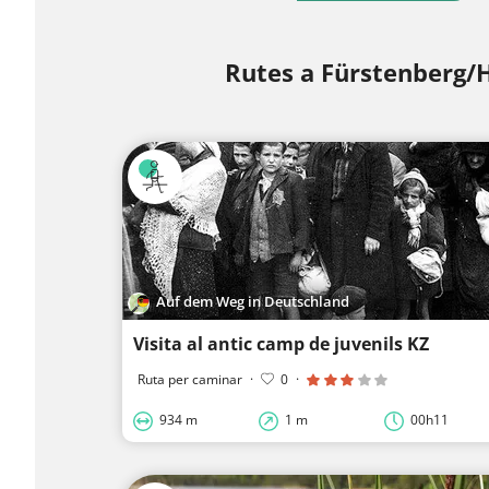
Rutes a Fürstenberg/
Auf dem Weg in Deutschland
Visita al antic camp de juvenils KZ
Ruta per caminar
·
0
·
934 m
1 m
00h11