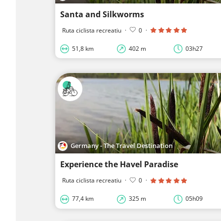
Santa and Silkworms
Ruta ciclista recreatiu
·
0
·
51,8 km
402 m
03h27
Germany - The Travel Destination
Experience the Havel Paradise
Ruta ciclista recreatiu
·
0
·
77,4 km
325 m
05h09