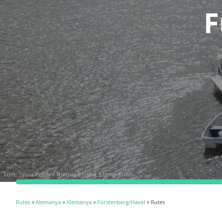
F
Font:
Sylvia Pollex / Thomas Rötting, Lizenz: Kuhn...
Rutes
»
Alemanya
»
Alemanya
»
Fürstenberg/Havel
» Rutes