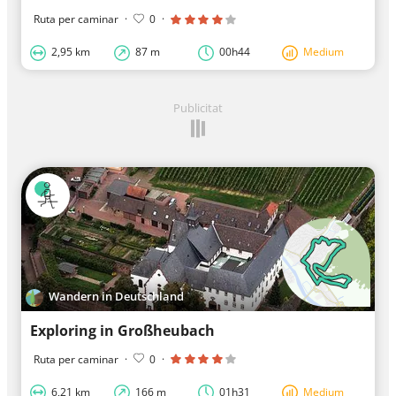
Ruta per caminar
·
0
·
2,95 km
87 m
00h44
Medium
Publicitat
Wandern in Deutschland
Exploring in Großheubach
Ruta per caminar
·
0
·
6,21 km
166 m
01h31
Medium