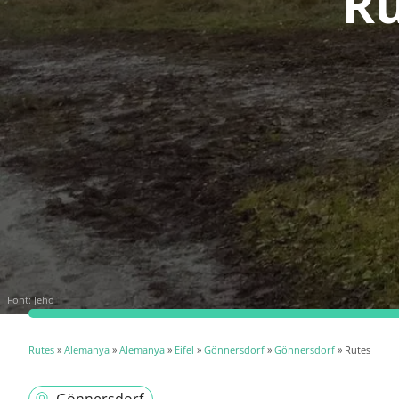
Ru
Font:
Jeho
Rutes
»
Alemanya
»
Alemanya
»
Eifel
»
Gönnersdorf
»
Gönnersdorf
» Rutes