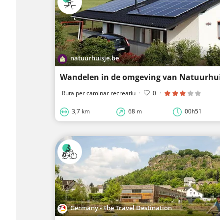
natuurhuisje.be
Ruta per caminar recreatiu
·
0
·
3,7 km
68 m
00h51
Germany - The Travel Destination