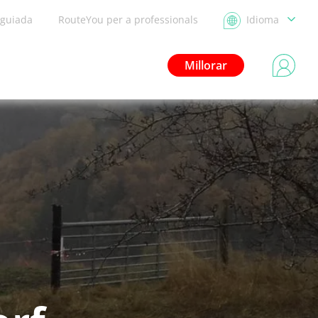
 guiada
RouteYou per a professionals
Idioma
Millorar