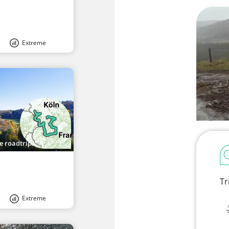
Extreme
roadtrips in Europa
Tr
Extreme