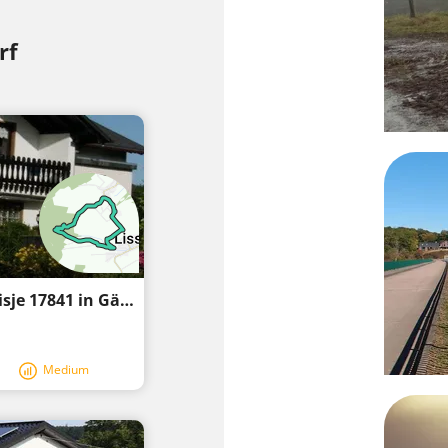
rf
Wandelen in de omgeving van Natuurhuisje 17841 in Gännersdorf
Medium