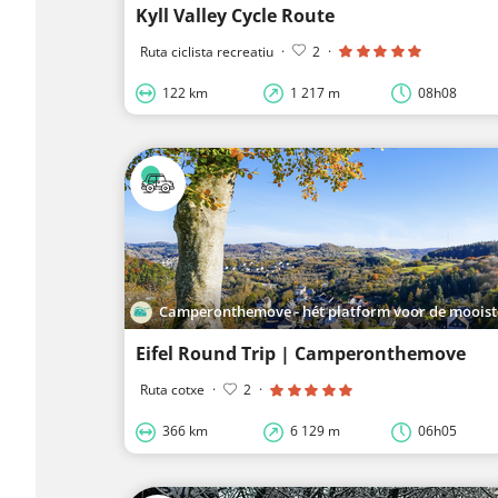
Kyll Valley Cycle Route
Ruta ciclista recreatiu
·
2
·
122 km
1 217 m
08h08
Camperonthemove - hét platform voor de mooiste 
Eifel Round Trip | Camperonthemove
Ruta cotxe
·
2
·
366 km
6 129 m
06h05