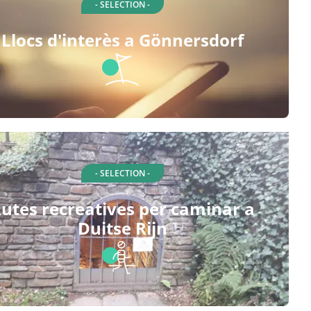
- SELECTION -
Llocs d'interès a Gönnersdorf
- SELECTION -
utes recreatives per caminar a
Duitse Rijn