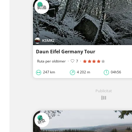
KSMR2
Daun Eifel Germany Tour
Ruta per oldtimer
·
7
·
247 km
4 202 m
04h56
Publicitat