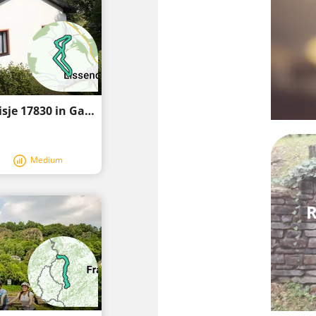
Wandelen in de omgeving van Natuurhuisje 17830 in Gannersdorf
Medium
R