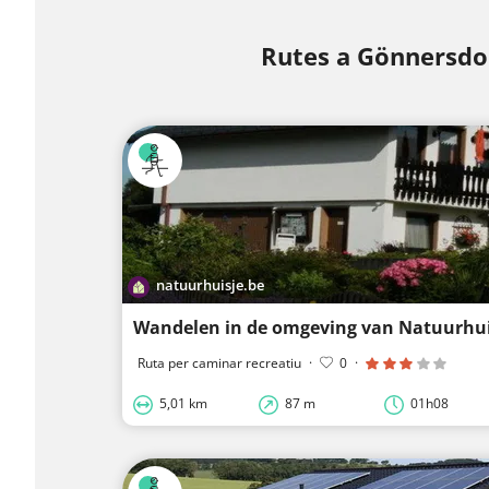
Rutes a Gönnersdo
natuurhuisje.be
Ruta per caminar recreatiu
·
0
·
5,01 km
87 m
01h08