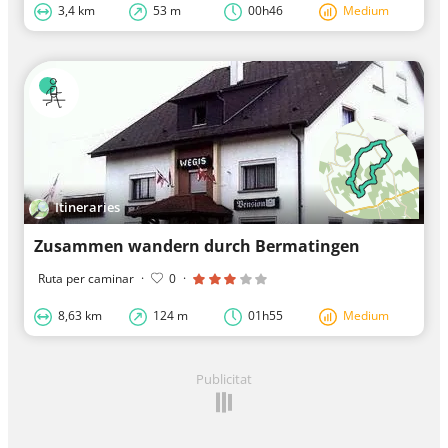
3,4 km
53 m
00h46
Medium
Itineraries
Zusammen wandern durch Bermatingen
Ruta per caminar
·
0
·
8,63 km
124 m
01h55
Medium
Publicitat