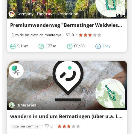
Germany - The Travel Destination
Premiumwanderweg "Bermatinger Waldwiesen"
Ruta de bicicleta de muntanya
·
0
·
9,1 km
177 m
00h30
Easy
Itineraries
wandern in und um Bermatingen (über u.a. LF-Strecken)
Ruta per caminar
·
0
·