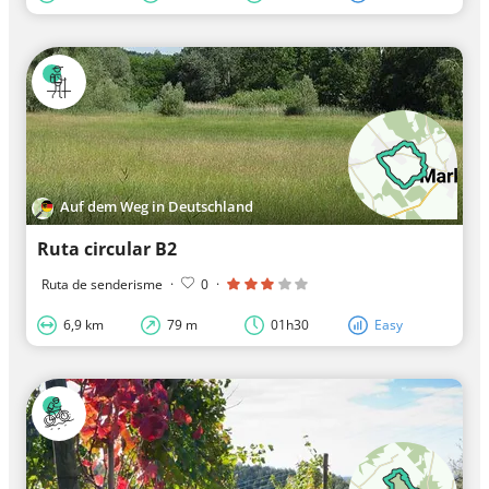
Auf dem Weg in Deutschland
Ruta circular B2
Ruta de senderisme
·
0
·
6,9 km
79 m
01h30
Easy