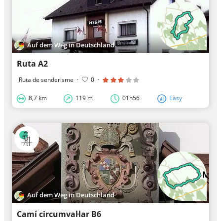
Auf dem Weg in Deutschland
Ruta A2
Ruta de senderisme
·
0
·
8,7 km
119 m
01h56
Easy
Auf dem Weg in Deutschland
Camí circumval·lar B6