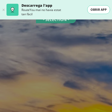
Descarrega l'app
OBRIR APP
RouteYou mai no havia estat
tan fàcil
- SELECTION -