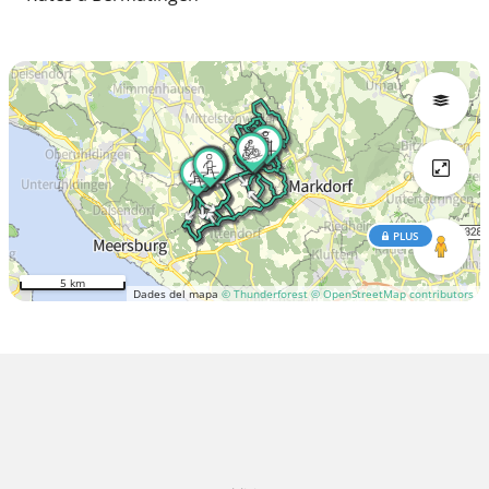
PLUS
5 km
Dades del mapa
© Thunderforest
© OpenStreetMap contributors