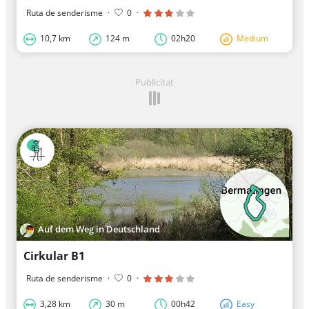
Ruta de senderisme
·
0
·
10,7 km
124 m
02h20
Medium
Publicitat
Auf dem Weg in Deutschland
Cirkular B1
Ruta de senderisme
·
0
·
3,28 km
30 m
00h42
Easy