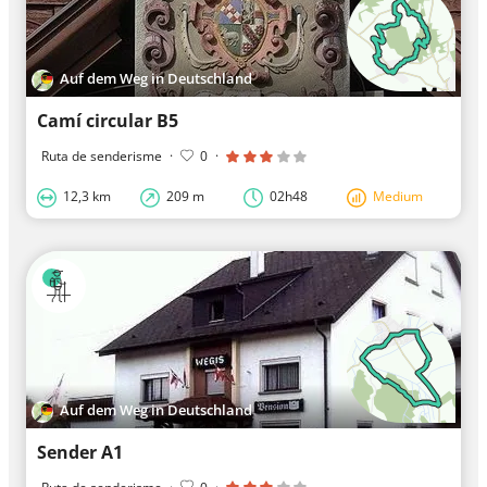
Auf dem Weg in Deutschland
Camí circular B5
Ruta de senderisme
·
0
·
12,3 km
209 m
02h48
Medium
Auf dem Weg in Deutschland
Sender A1