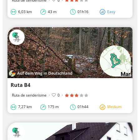
Ruta de senderisme
·
0
·
6,03 km
43 m
01h16
Easy
Auf dem Weg in Deutschland
Ruta B4
Ruta de senderisme
·
0
·
7,27 km
175 m
01h44
Medium