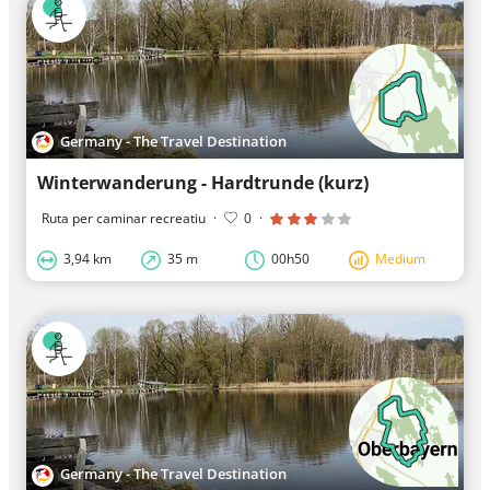
Germany - The Travel Destination
Winterwanderung - Hardtrunde (kurz)
Ruta per caminar recreatiu
·
0
·
3,94 km
35 m
00h50
Medium
Germany - The Travel Destination