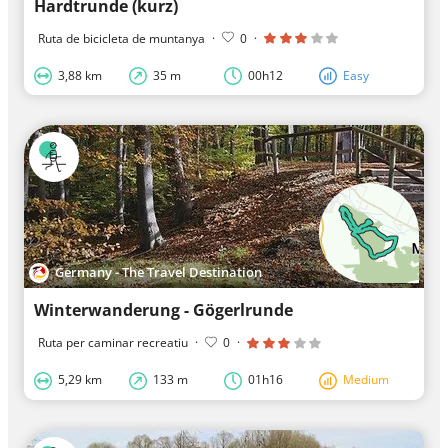
Hardtrunde (kurz)
Ruta de bicicleta de muntanya
·
0
·
3,88 km
35 m
00h12
Easy
Germany - The Travel Destination
Winterwanderung - Gögerlrunde
Ruta per caminar recreatiu
·
0
·
5,29 km
133 m
01h16
Medium