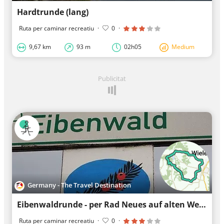
Hardtrunde (lang)
Ruta per caminar recreatiu
·
0
·
9,67 km
93 m
02h05
Medium
Publicitat
Germany - The Travel Destination
Eibenwaldrunde - per Rad Neues auf alten Wegen entdecken
Ruta per caminar recreatiu
·
0
·