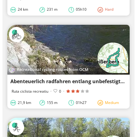
24 km
231 m
05h10
Hard
Recreational cycling routes from OCM
Abenteuerlich radfahren entlang unbefestigter Wege
Ruta ciclista recreatiu
·
0
·
21,9 km
155 m
01h27
Medium