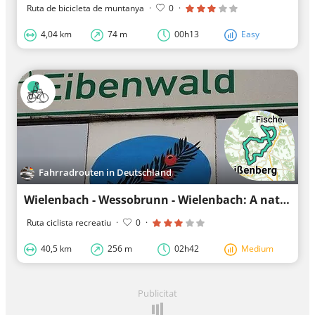
Ruta de bicicleta de muntanya
·
0
·
4,04 km
74 m
00h13
Easy
Fahrradrouten in Deutschland
Wielenbach - Wessobrunn - Wielenbach: A nature tour
Ruta ciclista recreatiu
·
0
·
40,5 km
256 m
02h42
Medium
Publicitat