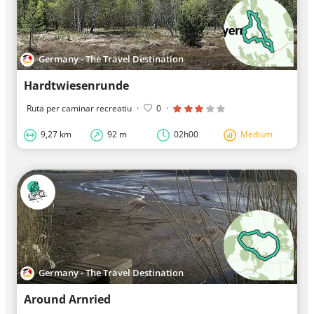
Germany - The Travel Destination
Hardtwiesenrunde
Ruta per caminar recreatiu
·
0
·
9,27 km
92 m
02h00
Medium
Germany - The Travel Destination
Around Arnried