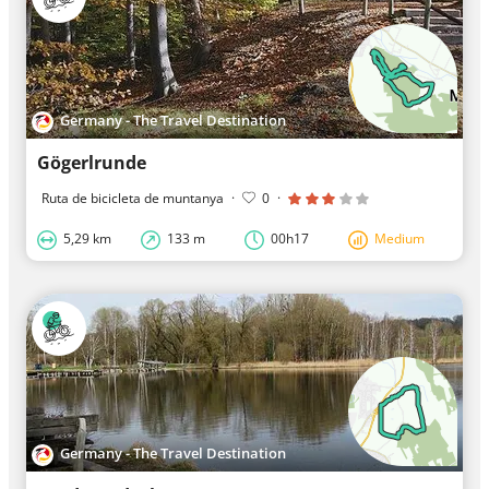
Germany - The Travel Destination
Gögerlrunde
Ruta de bicicleta de muntanya
·
0
·
5,29 km
133 m
00h17
Medium
Germany - The Travel Destination