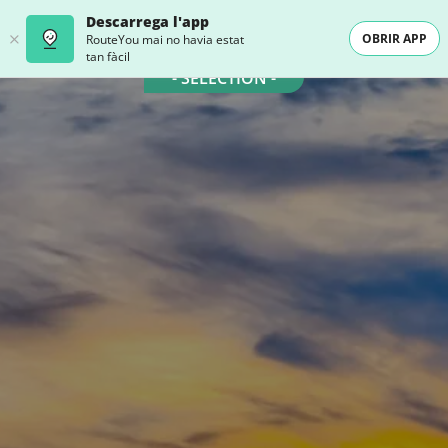
Descarrega l'app
OBRIR APP
RouteYou mai no havia estat
tan fàcil
- SELECTION -