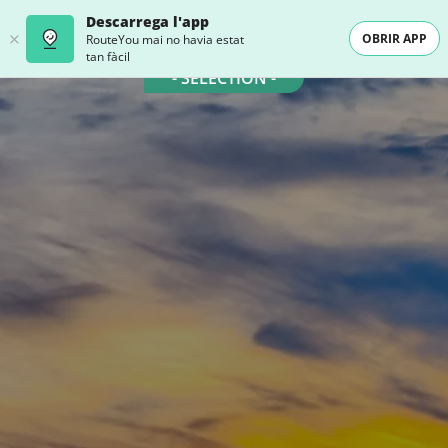
Descarrega l'app
OBRIR APP
RouteYou mai no havia estat
tan fàcil
- SELECTION -