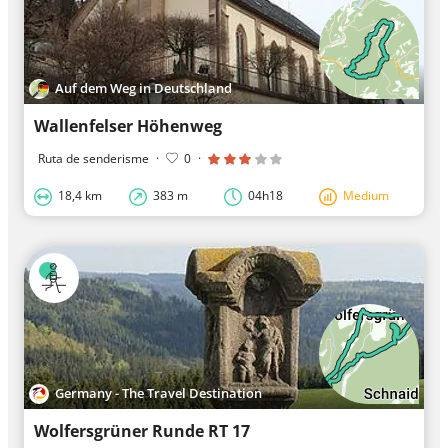
Auf dem Weg in Deutschland
Wallenfelser Höhenweg
Ruta de senderisme
·
0
·
18,4 km
383 m
04h18
Medium
Germany - The Travel Destination
Wolfersgrüner Runde RT 17