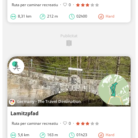
Ruta per caminar recreatiu
·
0
·
8,31 km
212 m
02h00
Hard
Publicitat
Germany - The Travel Destination
Lamitzpfad
Ruta per caminar recreatiu
·
0
·
5,6 km
163 m
01h23
Hard