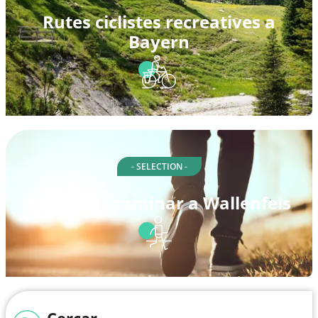
Rutes ciclistes recreatives a
Bayern
- SELECTION -
Rutes per caminar a Wallenfels
Cercar