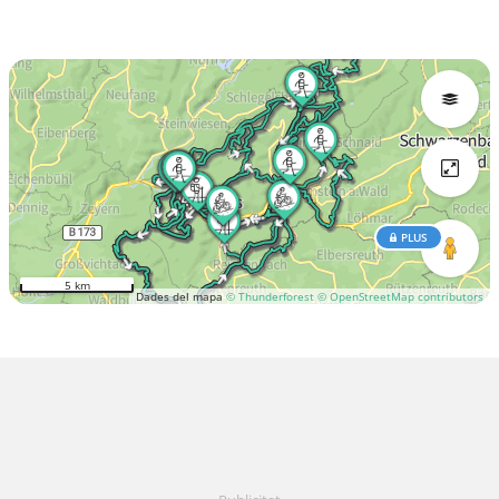
PLUS
5 km
Dades del mapa
© Thunderforest
© OpenStreetMap contributors