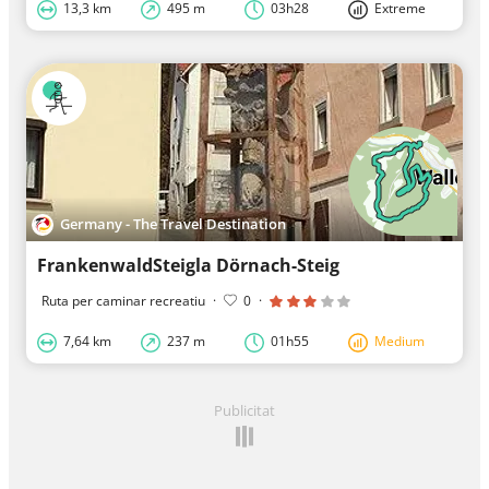
13,3 km
495 m
03h28
Extreme
Germany - The Travel Destination
FrankenwaldSteigla Dörnach-Steig
Ruta per caminar recreatiu
·
0
·
7,64 km
237 m
01h55
Medium
Publicitat