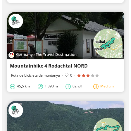
Germany - The Travel Destination
Mountainbike 4 Rodachtal NORD
Ruta de bicicleta de muntanya
·
0
·
45,5 km
1 393 m
02h31
Medium