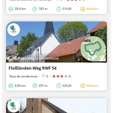
28,4 km
783 m
01h34
Medium
Auf dem Weg in Deutschland
Floßländen-Weg RWF 54
Ruta de senderisme
·
0
·
9,96 km
297 m
02h29
Medium