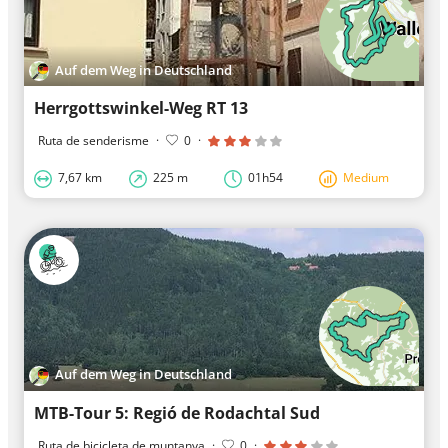
Auf dem Weg in Deutschland
Herrgottswinkel-Weg RT 13
Ruta de senderisme
·
0
·
7,67 km
225 m
01h54
Medium
Auf dem Weg in Deutschland
MTB-Tour 5: Regió de Rodachtal Sud
Ruta de bicicleta de muntanya
·
0
·