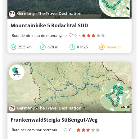
Germany - The Travel Destination
Mountainbike 5 Rodachtal SÜD
Ruta de bicicleta de muntanya
·
0
·
25,5 km
678 m
01h25
Medium
Germany - The Travel Destination
FrankenwaldSteigla Süßengut-Weg
Ruta per caminar recreatiu
·
0
·