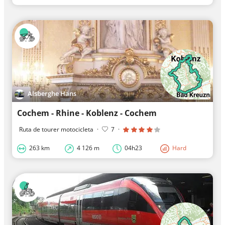
Alsberghe Hans
Cochem - Rhine - Koblenz - Cochem
Ruta de tourer motocicleta
·
7
·
263 km
4 126 m
04h23
Hard