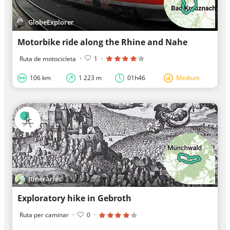
GlobeExplorer
Motorbike ride along the Rhine and Nahe
Ruta de motocicleta
·
1
·
106 km
1 223 m
01h46
Medium
Itineraries
Exploratory hike in Gebroth
Ruta per caminar
·
0
·