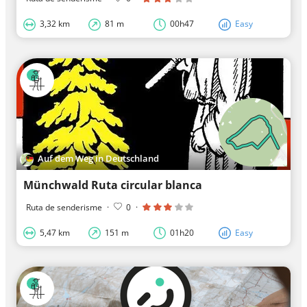
3,32 km
81 m
00h47
Easy
Auf dem Weg in Deutschland
Münchwald Ruta circular blanca
Ruta de senderisme
·
0
·
5,47 km
151 m
01h20
Easy