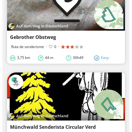
Auf dem Weg in Deutschland
Gebrother Obstweg
Ruta de senderisme
·
0
·
3,75 km
44 m
00h49
Easy
Auf dem Weg in Deutschland
Münchwald Senderista Circular Verd