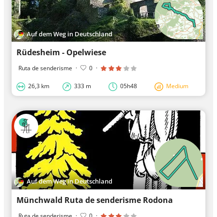
Auf dem Weg in Deutschland
Rüdesheim - Opelwiese
Ruta de senderisme
·
0
·
26,3 km
333 m
05h48
Medium
Auf dem Weg in Deutschland
Münchwald Ruta de senderisme Rodona
Ruta de senderisme
·
0
·