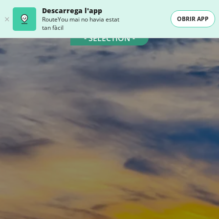
Descarrega l'app
OBRIR APP
RouteYou mai no havia estat
tan fàcil
- SELECTION -