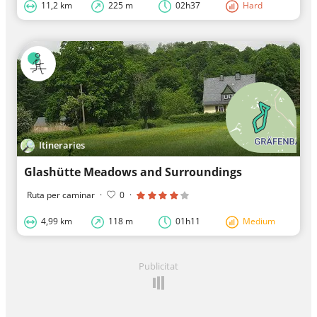
11,2 km
225 m
02h37
Hard
Itineraries
Glashütte Meadows and Surroundings
Ruta per caminar
·
0
·
4,99 km
118 m
01h11
Medium
Publicitat