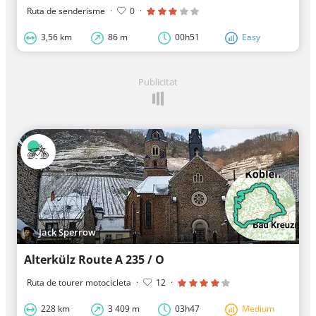
Ruta de senderisme
·
0
·
3,56 km
86 m
00h51
Easy
Publicitat
Jack Sperrow
Alterkülz Route A 235 / O
Ruta de tourer motocicleta
·
12
·
228 km
3 409 m
03h47
Medium