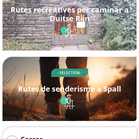
Rutes recreatives per caminar a
Duitse Rijn
- SELECTION -
Rutes de senderisme a Spall
Cercar