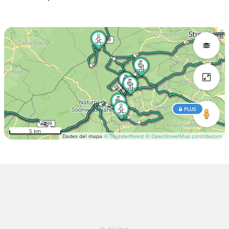
PLUS
5 km
Dades del mapa
© Thunderforest
© OpenStreetMap contributors