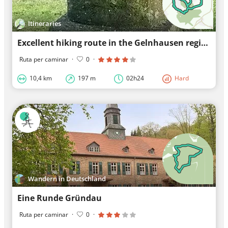
Itineraries
Excellent hiking route in the Gelnhausen region
Ruta per caminar
·
0
·
10,4 km
197 m
02h24
Hard
Wandern in Deutschland
Eine Runde Gründau
Ruta per caminar
·
0
·