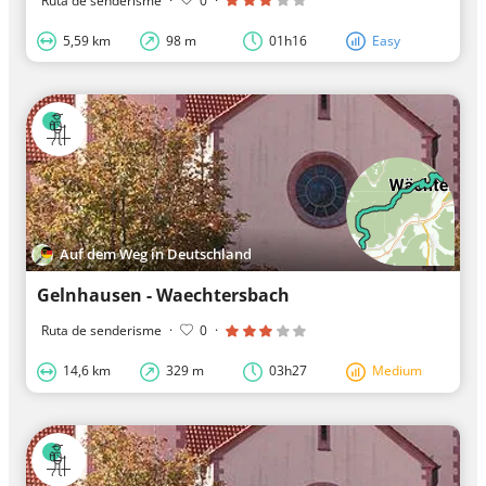
Ruta de senderisme
·
0
·
5,59 km
98 m
01h16
Easy
Auf dem Weg in Deutschland
Gelnhausen - Waechtersbach
Ruta de senderisme
·
0
·
14,6 km
329 m
03h27
Medium