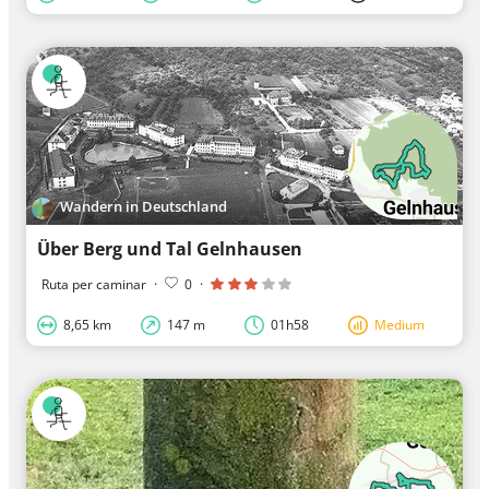
Wandern in Deutschland
Über Berg und Tal Gelnhausen
Ruta per caminar
·
0
·
8,65 km
147 m
01h58
Medium