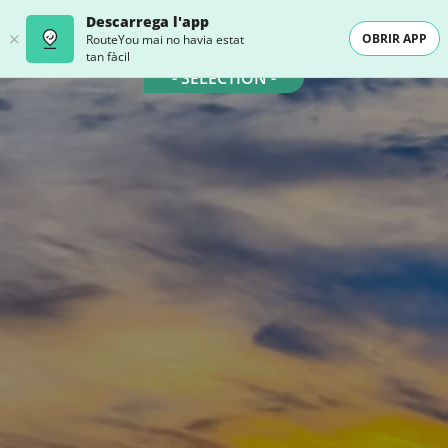
Descarrega l'app
OBRIR APP
RouteYou mai no havia estat
tan fàcil
- SELECTION -