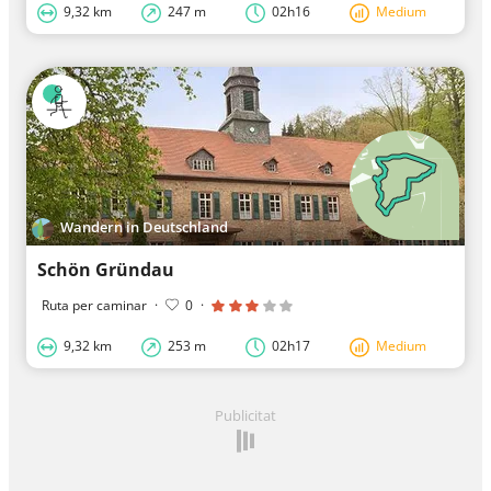
9,32 km
247 m
02h16
Medium
Wandern in Deutschland
Schön Gründau
Ruta per caminar
·
0
·
9,32 km
253 m
02h17
Medium
Publicitat