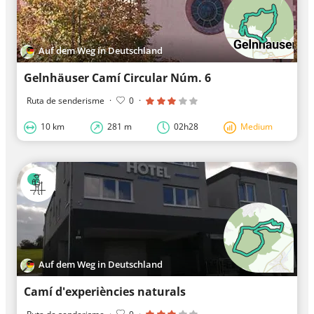
Auf dem Weg in Deutschland
Gelnhäuser Camí Circular Núm. 6
Ruta de senderisme
·
0
·
10 km
281 m
02h28
Medium
Auf dem Weg in Deutschland
Camí d'experiències naturals