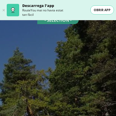
Descarrega l'app
OBRIR APP
RouteYou mai no havia estat
tan fàcil
- SELECTION -