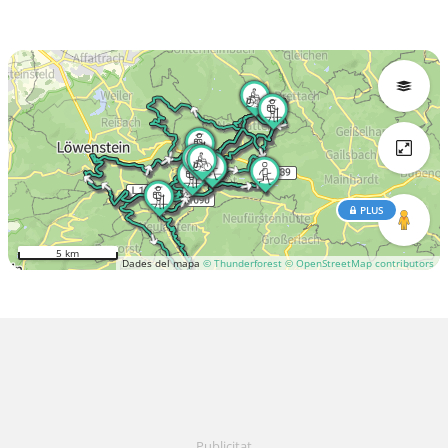
PLUS
5 km
Dades del mapa
© Thunderforest
© OpenStreetMap contributors
Publicitat