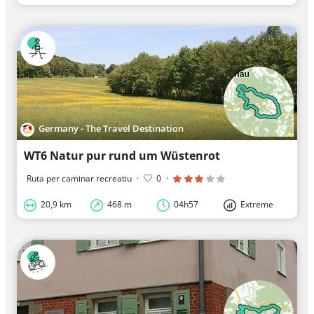
Germany - The Travel Destination
WT6 Natur pur rund um Wüstenrot
Ruta per caminar recreatiu
·
0
·
20,9 km
468 m
04h57
Extreme