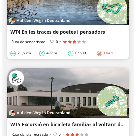
Auf dem Weg in Deutschland
WT4 En les traces de poetes i pensadors
Ruta de senderisme
·
0
·
21,6 km
497 m
05h09
Hard
Auf dem Weg in Deutschland
WT5 Excursió en bicicleta familiar al voltant de Wüstenrot
Ruta ciclista recreatiu
·
0
·