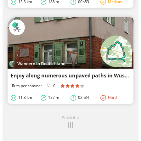
13,3 km
188 m
00h53
Medium
Wandern in Deutschland
Enjoy along numerous unpaved paths in Wüstenrot.
Ruta per caminar
·
0
·
11,3 km
187 m
02h34
Hard
Publicitat