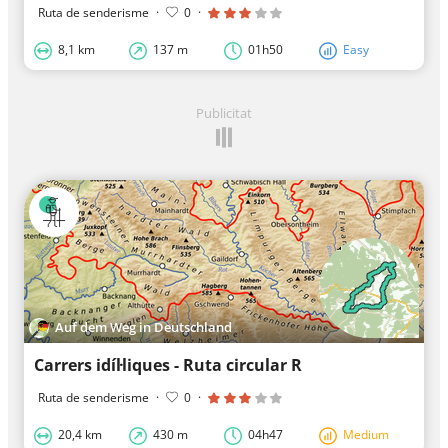
Ruta de senderisme
·
0
·
8,1 km
137 m
01h50
Easy
Publicitat
Auf dem Weg in Deutschland
Carrers idíl·liques - Ruta circular R
Ruta de senderisme
·
0
·
20,4 km
430 m
04h47
Medium