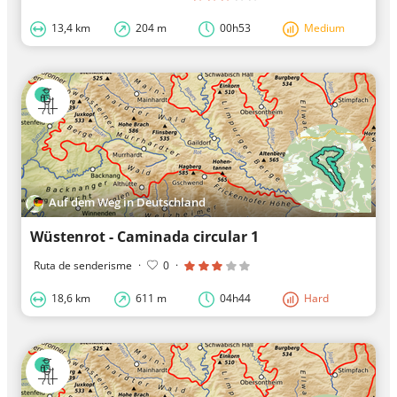
13,4 km
204 m
00h53
Medium
Auf dem Weg in Deutschland
Wüstenrot - Caminada circular 1
Ruta de senderisme
·
0
·
18,6 km
611 m
04h44
Hard