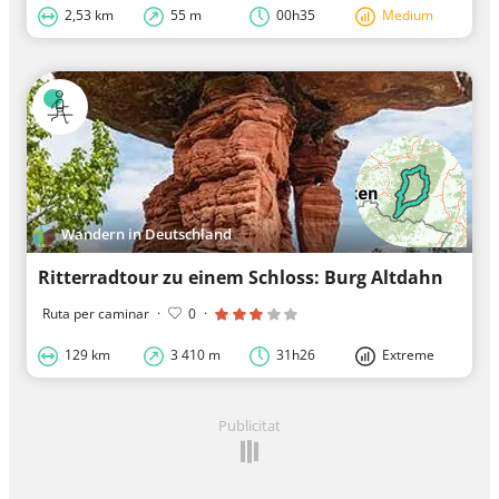
2,53 km
55 m
00h35
Medium
Wandern in Deutschland
Ritterradtour zu einem Schloss: Burg Altdahn
Ruta per caminar
·
0
·
129 km
3 410 m
31h26
Extreme
Publicitat