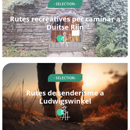
- SELECTION -
Rutes recreatives per caminar a
Duitse Rijn
- SELECTION -
Rutes de senderisme a
Ludwigswinkel