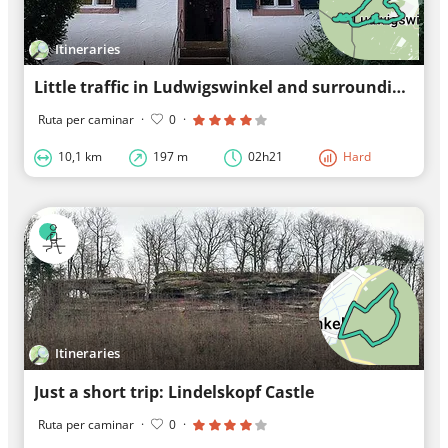
Itineraries
Little traffic in Ludwigswinkel and surroundings
Ruta per caminar
·
0
·
10,1 km
197 m
02h21
Hard
Itineraries
Just a short trip: Lindelskopf Castle
Ruta per caminar
·
0
·