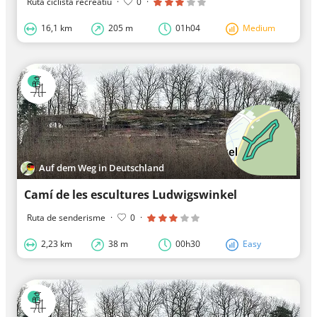
Ruta ciclista recreatiu
·
0
·
16,1 km
205 m
01h04
Medium
Auf dem Weg in Deutschland
Camí de les escultures Ludwigswinkel
Ruta de senderisme
·
0
·
2,23 km
38 m
00h30
Easy