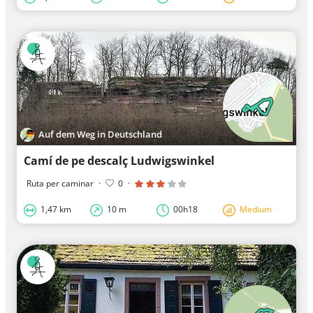
Auf dem Weg in Deutschland
Camí de pe descalç Ludwigswinkel
Ruta per caminar
·
0
·
1,47 km
10 m
00h18
Medium