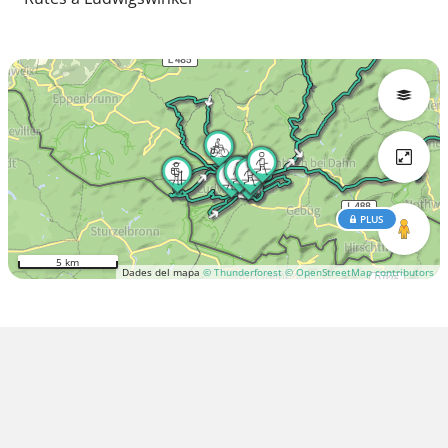
PLUS
5 km
Dades del mapa
© Thunderforest
© OpenStreetMap contributors