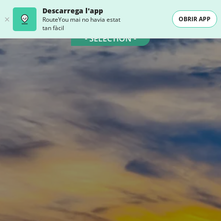
Descarrega l'app
OBRIR APP
RouteYou mai no havia estat
tan fàcil
- SELECTION -