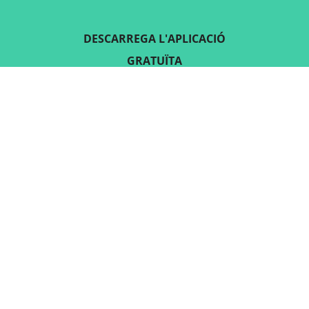
DESCARREGA L'APLICACIÓ
GRATUÏTA
SEGUEIX-NOS