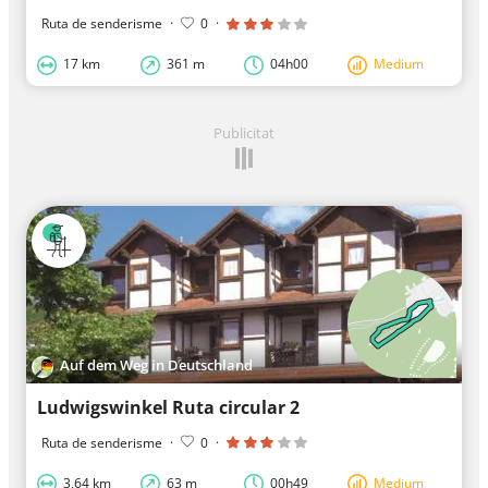
Ruta de senderisme
·
0
·
17 km
361 m
04h00
Medium
Publicitat
Auf dem Weg in Deutschland
Ludwigswinkel Ruta circular 2
Ruta de senderisme
·
0
·
3,64 km
63 m
00h49
Medium