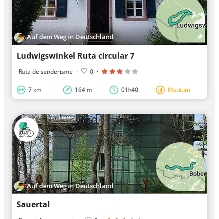
Auf dem Weg in Deutschland
Ludwigswinkel Ruta circular 7
Ruta de senderisme
·
0
·
7 km
164 m
01h40
Medium
Auf dem Weg in Deutschland
Sauertal