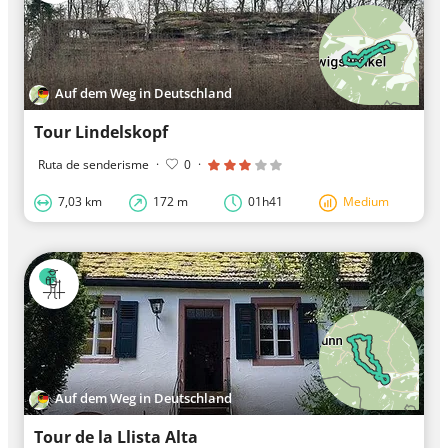
Auf dem Weg in Deutschland
Tour Lindelskopf
Ruta de senderisme
·
0
·
7,03 km
172 m
01h41
Medium
Auf dem Weg in Deutschland
Tour de la Llista Alta