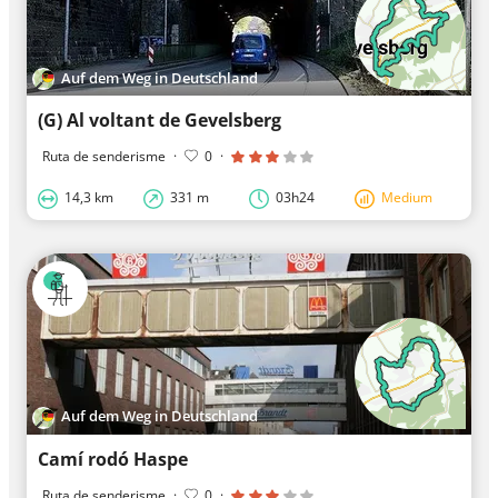
Auf dem Weg in Deutschland
(G) Al voltant de Gevelsberg
Ruta de senderisme
·
0
·
14,3 km
331 m
03h24
Medium
Auf dem Weg in Deutschland
Camí rodó Haspe
Ruta de senderisme
·
0
·