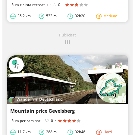
Ruta ciclista recreatiu
·
0
·
35,2 km
533 m
02h20
Medium
Publicitat
Wandern in Deutschland
Mountain price Gevelsberg
Ruta per caminar
·
0
·
11,7 km
288 m
02h48
Hard