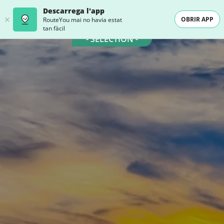
Descarrega l'app
OBRIR APP
RouteYou mai no havia estat
tan fàcil
- SELECTION -