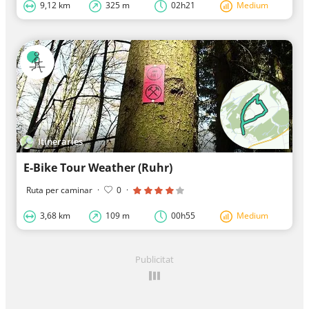
9,12 km
325 m
02h21
Medium
Itineraries
E-Bike Tour Weather (Ruhr)
Ruta per caminar
·
0
·
3,68 km
109 m
00h55
Medium
Publicitat