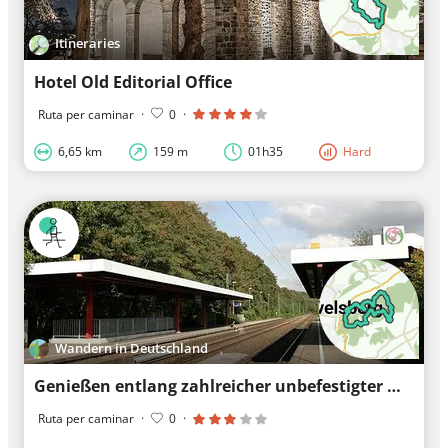
Itineraries
Hotel Old Editorial Office
Ruta per caminar
·
0
·
6,65 km
159 m
01h35
Hard
Wandern in Deutschland
Genießen entlang zahlreicher unbefestigter Wege
Ruta per caminar
·
0
·