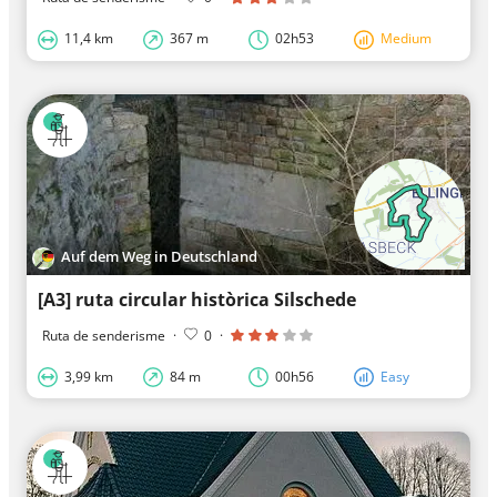
11,4 km
367 m
02h53
Medium
Auf dem Weg in Deutschland
[A3] ruta circular històrica Silschede
Ruta de senderisme
·
0
·
3,99 km
84 m
00h56
Easy