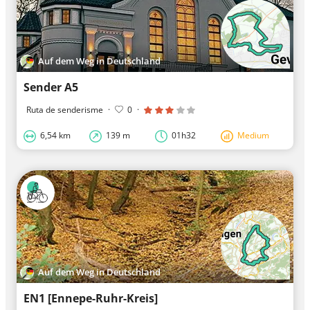
Auf dem Weg in Deutschland
Sender A5
Ruta de senderisme
·
0
·
6,54 km
139 m
01h32
Medium
Auf dem Weg in Deutschland
EN1 [Ennepe-Ruhr-Kreis]