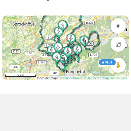
PLUS
5 km
Dades del mapa
© Thunderforest
© OpenStreetMap contributors