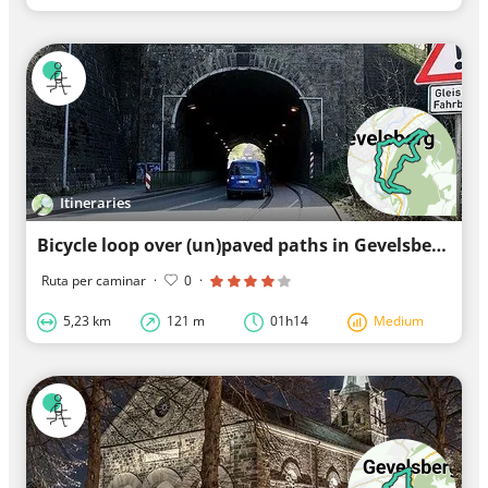
Itineraries
Bicycle loop over (un)paved paths in Gevelsberg
Ruta per caminar
·
0
·
5,23 km
121 m
01h14
Medium