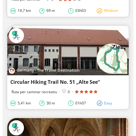
14,7 km
69 m
03h03
Medium
Germany - The Travel Destination
Circular Hiking Trail No. 51 „Alte See“
Ruta per caminar recreatiu
·
0
·
5,41 km
30 m
01h07
Easy