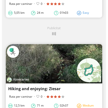
Ruta per caminar
·
0
·
5,05 km
24 m
01h03
Easy
Publicitat
Itineraries
Hiking and enjoying: Ziesar
Ruta per caminar
·
0
·
12,5 km
71 m
02h37
Medium