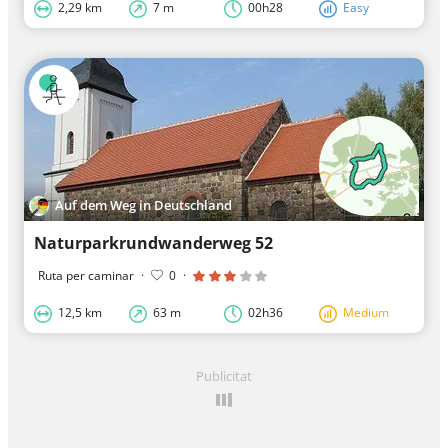
2,29 km
7 m
00h28
Easy
Auf dem Weg in Deutschland
Naturparkrundwanderweg 52
Ruta per caminar
·
0
·
12,5 km
63 m
02h36
Medium
Publicitat