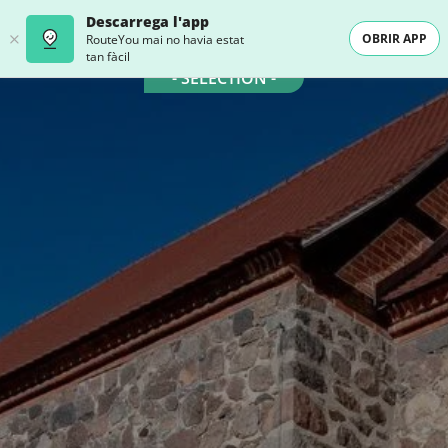
Descarrega l'app
OBRIR APP
RouteYou mai no havia estat
tan fàcil
- SELECTION -