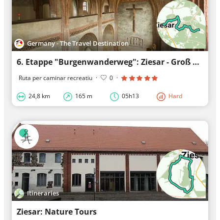
Germany - The Travel Destination
6. Etappe "Burgenwanderweg": Ziesar - Groß Briesen, walking trail
Ruta per caminar recreatiu
·
0
·
24,8 km
165 m
05h13
Hard
Itineraries
Ziesar: Nature Tours