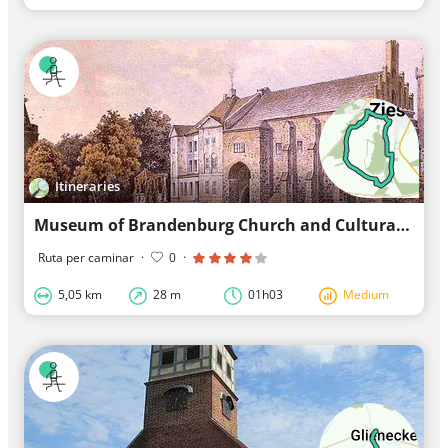
Itineraries
Museum of Brandenburg Church and Cultural History of the Middle Ages: Museum visit with the ...
Ruta per caminar
·
0
·
5,05 km
28 m
01h03
Medium