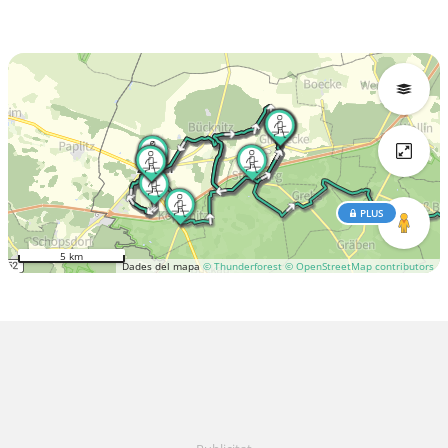
PLUS
5 km
Dades del mapa
© Thunderforest
© OpenStreetMap contributors