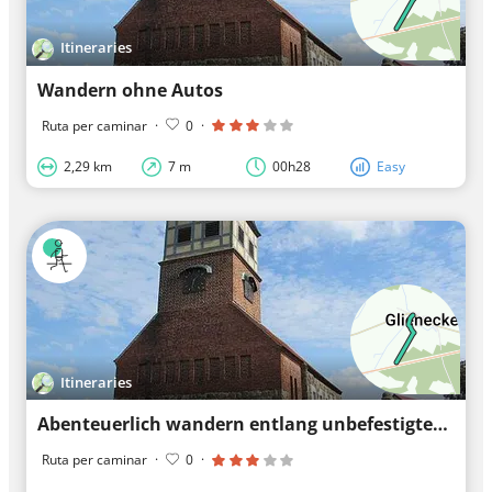
Itineraries
Wandern ohne Autos
Ruta per caminar
·
0
·
2,29 km
7 m
00h28
Easy
Itineraries
Abenteuerlich wandern entlang unbefestigter Wege
Ruta per caminar
·
0
·