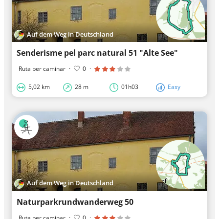
Auf dem Weg in Deutschland
Senderisme pel parc natural 51 "Alte See"
Ruta per caminar
·
0
·
5,02 km
28 m
01h03
Easy
Auf dem Weg in Deutschland
Naturparkrundwanderweg 50
Ruta per caminar
·
0
·