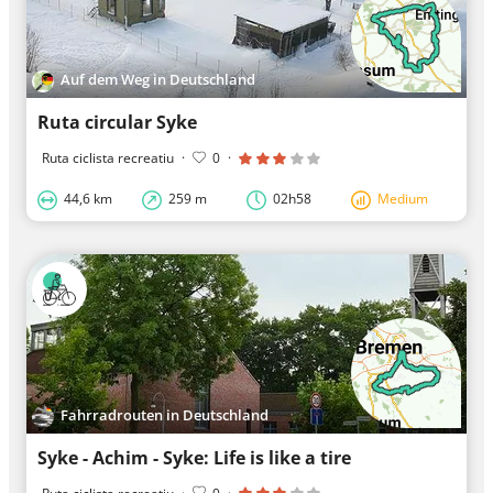
Auf dem Weg in Deutschland
Ruta circular Syke
Ruta ciclista recreatiu
·
0
·
44,6 km
259 m
02h58
Medium
Fahrradrouten in Deutschland
Syke - Achim - Syke: Life is like a tire