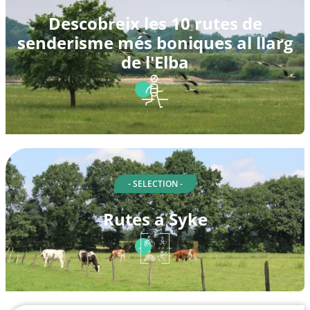
Descobreix les 10 rutes de
senderisme més boniques al llarg
de l'Elba
- SELECTION -
Rutes a Syke