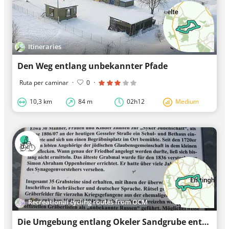
Itineraries
Den Weg entlang unbekannter Pfade
Ruta per caminar
·
0
·
10,3 km
84 m
02h12
Medium
Recreational cycling routes from OCM
Die Umgebung entlang Okeler Sandgrube entdecken