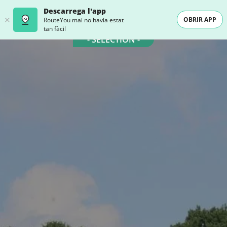
Descarrega l'app
OBRIR APP
RouteYou mai no havia estat
tan fàcil
- SELECTION -