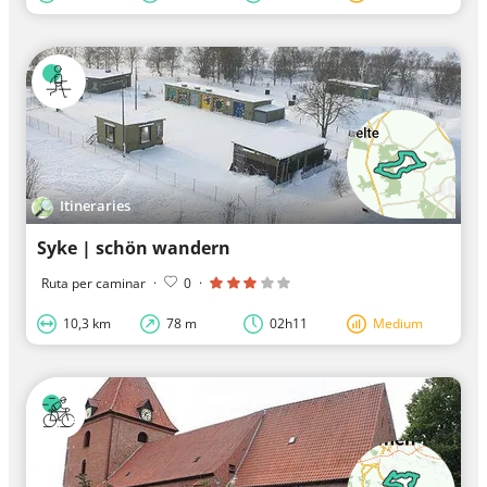
Itineraries
Syke | schön wandern
Ruta per caminar
·
0
·
10,3 km
78 m
02h11
Medium