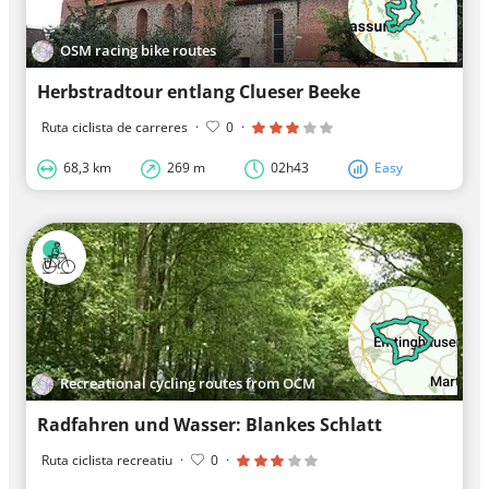
OSM racing bike routes
Herbstradtour entlang Clueser Beeke
Ruta ciclista de carreres
·
0
·
68,3 km
269 m
02h43
Easy
Recreational cycling routes from OCM
Radfahren und Wasser: Blankes Schlatt
Ruta ciclista recreatiu
·
0
·