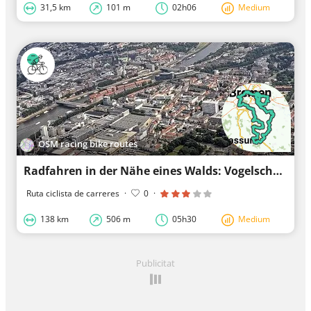
31,5 km
101 m
02h06
Medium
OSM racing bike routes
Radfahren in der Nähe eines Walds: Vogelschutzgehölz Sodenmatt
Ruta ciclista de carreres
·
0
·
138 km
506 m
05h30
Medium
Publicitat