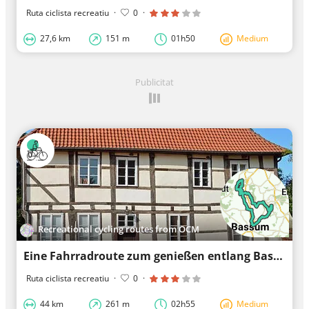
Ruta ciclista recreatiu
·
0
·
27,6 km
151 m
01h50
Medium
Publicitat
Recreational cycling routes from OCM
Eine Fahrradroute zum genießen entlang Bassum
Ruta ciclista recreatiu
·
0
·
44 km
261 m
02h55
Medium