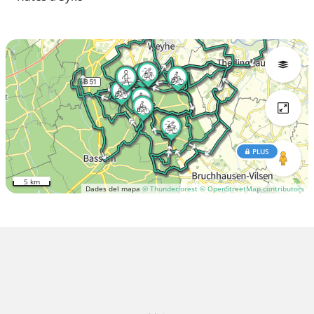
PLUS
5 km
Dades del mapa
© Thunderforest
© OpenStreetMap contributors