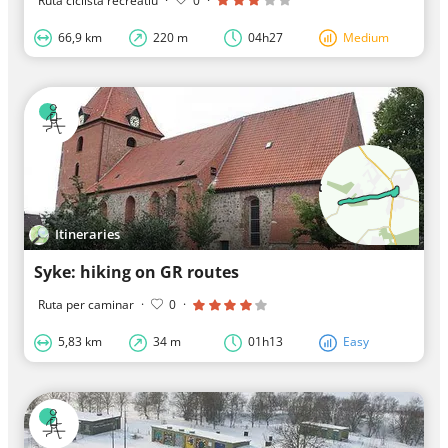
Ruta ciclista recreatiu
·
0
·
66,9 km
220 m
04h27
Medium
Itineraries
Syke: hiking on GR routes
Ruta per caminar
·
0
·
5,83 km
34 m
01h13
Easy