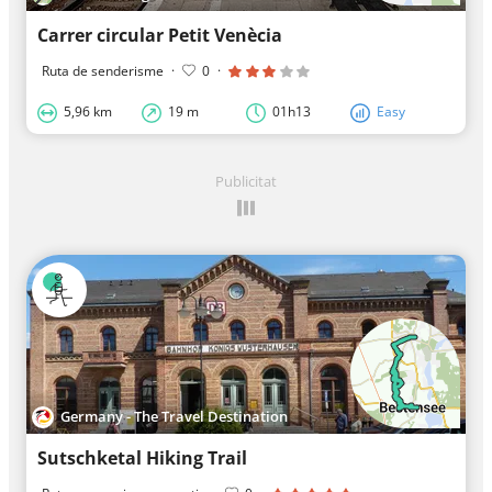
Carrer circular Petit Venècia
Ruta de senderisme
·
0
·
5,96 km
19 m
01h13
Easy
Publicitat
Germany - The Travel Destination
Sutschketal Hiking Trail