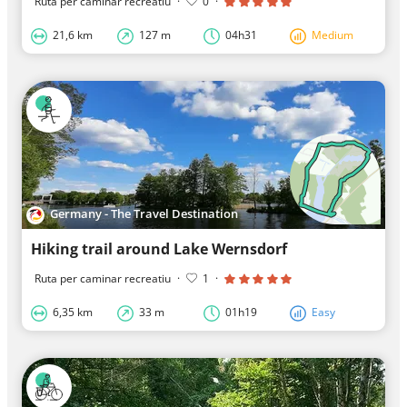
Ruta per caminar recreatiu
·
0
·
21,6 km
127 m
04h31
Medium
Germany - The Travel Destination
Hiking trail around Lake Wernsdorf
Ruta per caminar recreatiu
·
1
·
6,35 km
33 m
01h19
Easy