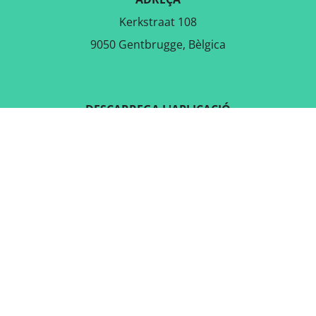
Kerkstraat 108
9050 Gentbrugge, Bèlgica
DESCARREGA L'APLICACIÓ
GRATUÏTA
SEGUEIX-NOS