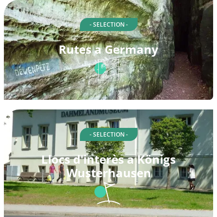
- SELECTION -
Rutes a Germany
- SELECTION -
Llocs d'interès a Königs
Wusterhausen