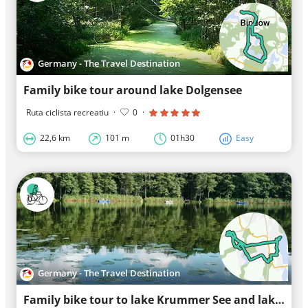
Germany - The Travel Destination
Family bike tour around lake Dolgensee
Ruta ciclista recreatiu
·
0
·
22,6 km
101 m
01h30
Easy
Germany - The Travel Destination
Family bike tour to lake Krummer See and lake Zeesener See