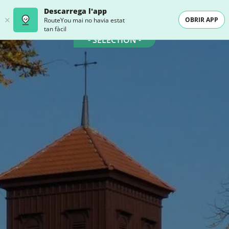
Descarrega l'app
OBRIR APP
RouteYou mai no havia estat
tan fàcil
- SELECTION -