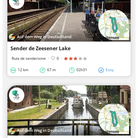
Auf dem Weg in Deutschland
Sender de Zeesener Lake
Ruta de senderisme
·
0
·
12 km
67 m
02h31
Easy
Auf dem Weg in Deutschland