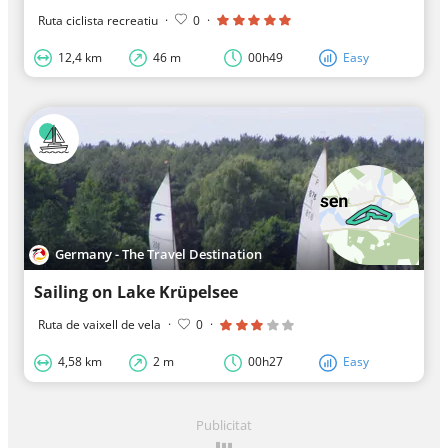
Ruta ciclista recreatiu
·
0
·
12,4 km
46 m
00h49
Easy
Germany - The Travel Destination
Sailing on Lake Krüpelsee
Ruta de vaixell de vela
·
0
·
4,58 km
2 m
00h27
Easy
Publicitat