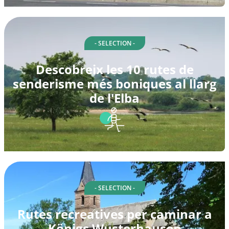
- SELECTION -
Descobreix les 10 rutes de
senderisme més boniques al llarg
de l'Elba
- SELECTION -
Rutes recreatives per caminar a
Königs Wusterhausen