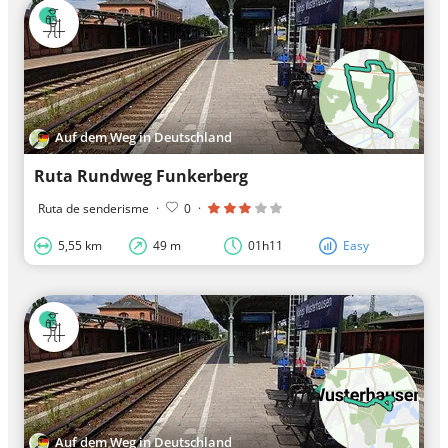
Auf dem Weg in Deutschland
Ruta Rundweg Funkerberg
Ruta de senderisme
·
0
·
5,55 km
49 m
01h11
Easy
Auf dem Weg in Deutschland