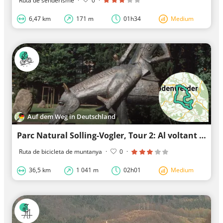
Ruta de senderisme
·
0
·
6,47 km
171 m
01h34
Medium
Auf dem Weg in Deutschland
Parc Natural Solling-Vogler, Tour 2: Al voltant del Vogler
Ruta de bicicleta de muntanya
·
0
·
36,5 km
1 041 m
02h01
Medium