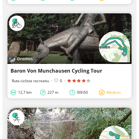
Dromos
Baron Von Munchausen Cycling Tour
Ruta ciclista recreatiu
·
0
·
12,7 km
227 m
00h50
Medium