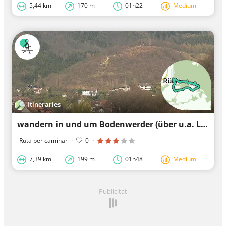
5,44 km
170 m
01h22
Medium
Itineraries
wandern in und um Bodenwerder (über u.a. LF-Strecken)
Ruta per caminar
·
0
·
7,39 km
199 m
01h48
Medium
Publicitat