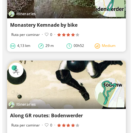
Itineraries
Monastery Kemnade by bike
Ruta per caminar
·
0
·
4,13 km
29 m
00h52
Medium
Itineraries
Along GR routes: Bodenwerder
Ruta per caminar
·
0
·