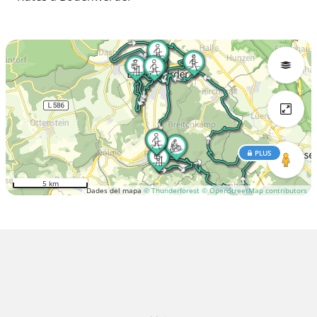
PLUS
5 km
Dades del mapa
© Thunderforest
© OpenStreetMap contributors