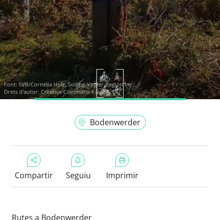
Font:
SVR/Cornelia Holz, Solling-Vogler-Region im ...
Drets d'autor: Creative Commons 4.0
Bodenwerder
Compartir
Seguiu
Imprimir
Rutes a Bodenwerder