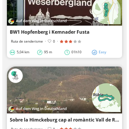
Auf dem Weg in Deutschland
BW1 Hopfenberg i Kemnader Fusta
Ruta de senderisme
·
0
·
5,04 km
95 m
01h10
Easy
Auf dem Weg in Deutschland
Sobre la Himckeburg cap al romàntic Vall de Rühler