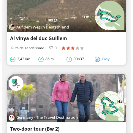
Auf dem Weg in Deutschland
Al vinya del duc Guillem
Ruta de senderisme
·
0
·
2,43 km
86 m
00h37
Easy
Germany - The Travel Destination
Two-door tour (Bw 2)