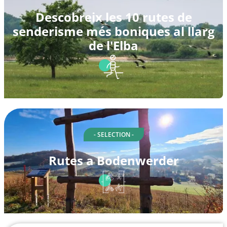
Descobreix les 10 rutes de
senderisme més boniques al llarg
de l'Elba
- SELECTION -
Rutes a Bodenwerder