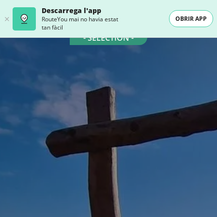
Descarrega l'app
OBRIR APP
RouteYou mai no havia estat
tan fàcil
- SELECTION -