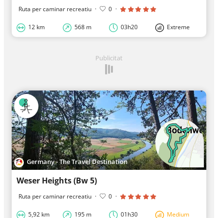
Ruta per caminar recreatiu
·
0
·
12 km
568 m
03h20
Extreme
Publicitat
Germany - The Travel Destination
Weser Heights (Bw 5)
Ruta per caminar recreatiu
·
0
·
5,92 km
195 m
01h30
Medium