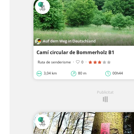
Auf dem Weg in Deutschland
Camí circular de Bommerholz B1
Ruta de senderisme
·
0
·
3,04 km
80 m
00h44
Publicitat