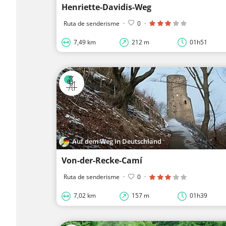
Henriette-Davidis-Weg
Ruta de senderisme
·
0
·
7,49 km
212 m
01h51
Auf dem Weg in Deutschland
Von-der-Recke-Camí
Ruta de senderisme
·
0
·
7,02 km
157 m
01h39