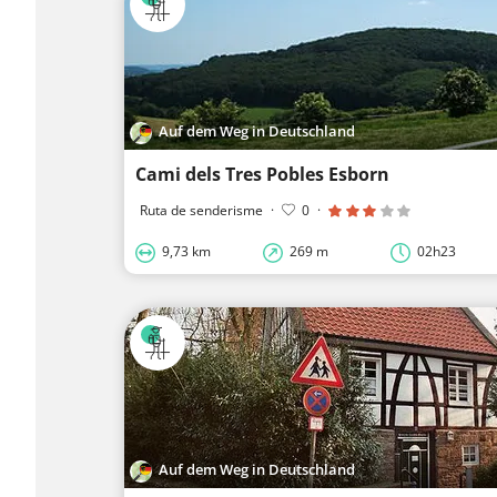
Auf dem Weg in Deutschland
Cami dels Tres Pobles Esborn
Ruta de senderisme
·
0
·
9,73 km
269 m
02h23
Auf dem Weg in Deutschland