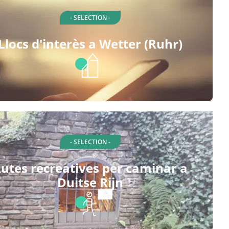
- SELECTION -
Llocs d'interès a Wetter (Ruhr)
- SELECTION -
utes recreatives per caminar a
Duitse Rijn