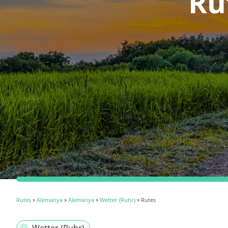
Ru
Rutes
»
Alemanya
»
Alemanya
»
Wetter (Ruhr)
» Rutes