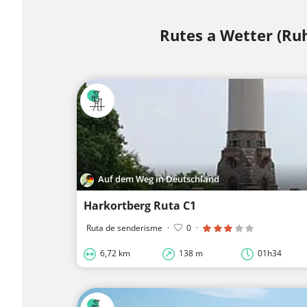
Rutes a Wetter (Ru
Auf dem Weg in Deutschland
Harkortberg Ruta C1
Ruta de senderisme
·
0
·
6,72 km
138 m
01h34