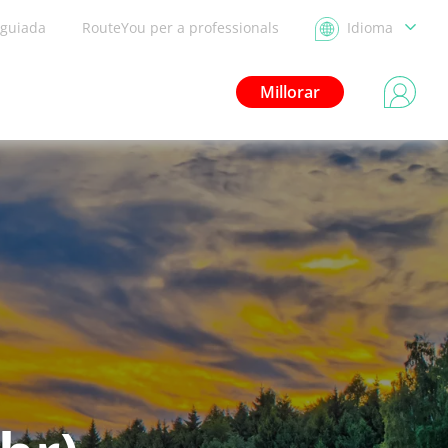
 guiada
RouteYou per a professionals
Idioma
Millorar