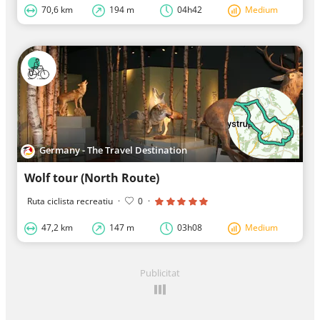
70,6 km
194 m
04h42
Medium
Germany - The Travel Destination
Wolf tour (North Route)
Ruta ciclista recreatiu
·
0
·
47,2 km
147 m
03h08
Medium
Publicitat