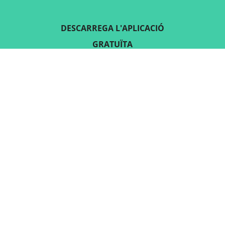
DESCARREGA L'APLICACIÓ
GRATUÏTA
SEGUEIX-NOS