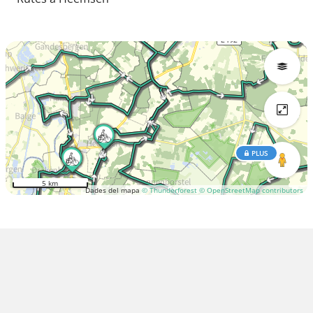
PLUS
5 km
Dades del mapa
© Thunderforest
© OpenStreetMap contributors