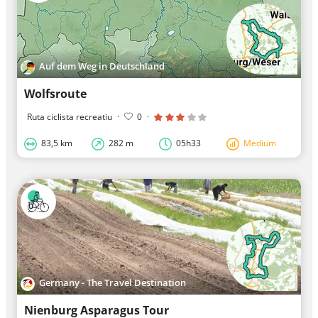
Auf dem Weg in Deutschland
Wolfsroute
Ruta ciclista recreatiu
·
0
·
83,5 km
282 m
05h33
Medium
Germany - The Travel Destination
Nienburg Asparagus Tour