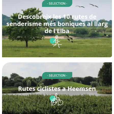
- SELECTION -
Descobreix les 10 rutes de
senderisme més boniques al llarg
de l'Elba
- SELECTION -
Rutes ciclistes a Heemsen