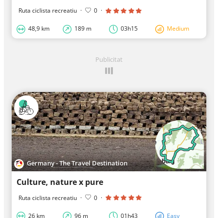
Ruta ciclista recreatiu
·
0
·
48,9 km
189 m
03h15
Medium
Publicitat
Germany - The Travel Destination
Culture, nature x pure
Ruta ciclista recreatiu
·
0
·
26 km
96 m
01h43
Easy