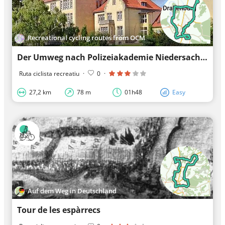
Recreational cycling routes from OCM
Der Umweg nach Polizeiakademie Niedersachsen
Ruta ciclista recreatiu
·
0
·
27,2 km
78 m
01h48
Easy
Auf dem Weg in Deutschland
Tour de les espàrrecs