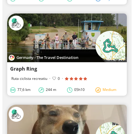
Germany - The Travel Destination
Graph Ring
Ruta ciclista recreatiu
·
0
·
77,6 km
244 m
05h10
Medium