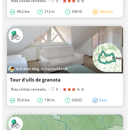
Ruta ciclista recreatiu
·
0
·
49,2 km
212 m
03h16
Medium
Auf dem Weg in Deutschland
Tour d'ulls de granota
Ruta ciclista recreatiu
·
0
·
35,6 km
130 m
02h22
Easy