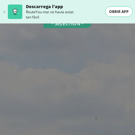
Descarrega l'app
OBRIR APP
RouteYou mai no havia estat
tan fàcil
- SELECTION -