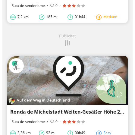
Ruta de senderisme
·
0
·
7,2 km
185 m
01h44
Medium
Publicitat
Auf dem Weg in Deutschland
Ronda de Michelstadt Weiten-Gesäßer Höhe 2: Dopplersrodweg
Ruta de senderisme
·
0
·
3,36 km
92 m
00h49
Easy