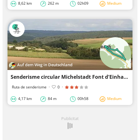
8,62 km
262 m
02h09
Medium
Auf dem Weg in Deutschland
Senderisme circular Michelstadt Font d'Einhard 2: Camí de Kühberg
Ruta de senderisme
·
0
·
4,17 km
84 m
00h58
Medium
Publicitat