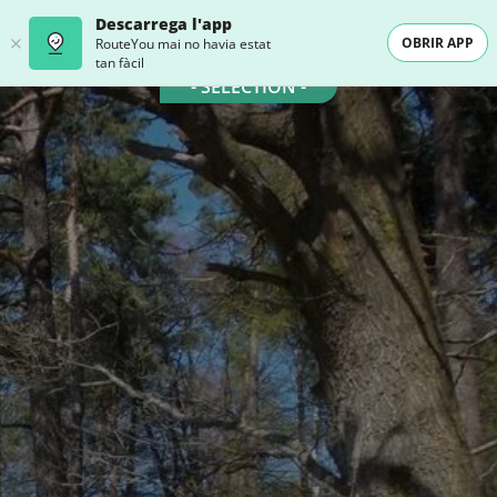
Descarrega l'app
OBRIR APP
RouteYou mai no havia estat
tan fàcil
- SELECTION -