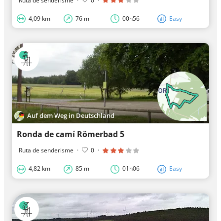
Ruta de senderisme
·
0
·
4,09 km
76 m
00h56
Easy
Auf dem Weg in Deutschland
Ronda de camí Römerbad 5
Ruta de senderisme
·
0
·
4,82 km
85 m
01h06
Easy