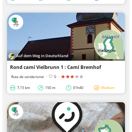
Auf dem Weg in Deutschland
Rond camí Vielbrunn 1 : Camí Bremhof
Ruta de senderisme
·
0
·
7,15 km
150 m
01h40
Medium