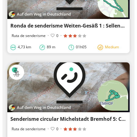
Auf dem Weg in Deutschland
Ronda de senderisme Weiten-Gesäß 1 : Sellengrundweg
Ruta de senderisme
·
0
·
4,73 km
89 m
01h05
Medium
Auf dem Weg in Deutschland
Senderisme circular Michelstadt Bremhof 5: Camí de Brunnthal
Ruta de senderisme
·
0
·