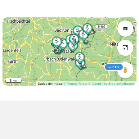
PLUS
5 km
Dades del mapa
© Thunderforest
© OpenStreetMap contributors