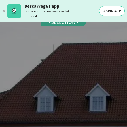
Descarrega l'app
OBRIR APP
RouteYou mai no havia estat
tan fàcil
- SELECTION -