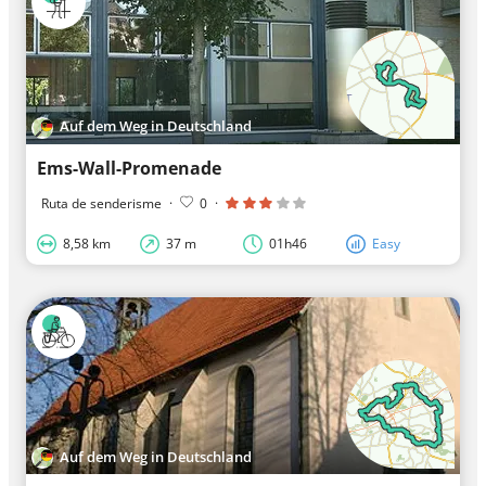
Auf dem Weg in Deutschland
Ems-Wall-Promenade
Ruta de senderisme
·
0
·
8,58 km
37 m
01h46
Easy
Auf dem Weg in Deutschland