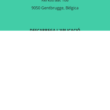
Kerkstraat 108
9050 Gentbrugge, Bèlgica
DESCARREGA L'APLICACIÓ
GRATUÏTA
SEGUEIX-NOS