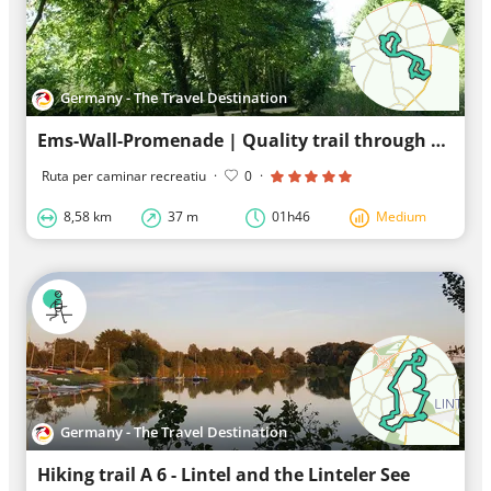
Germany - The Travel Destination
Ems-Wall-Promenade | Quality trail through Wiedenbrück
Ruta per caminar recreatiu
·
0
·
8,58 km
37 m
01h46
Medium
Germany - The Travel Destination
Hiking trail A 6 - Lintel and the Linteler See