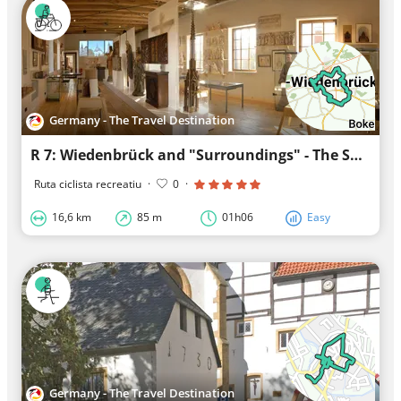
Germany - The Travel Destination
R 7: Wiedenbrück and "Surroundings" - The Sunday Tour
Ruta ciclista recreatiu
·
0
·
16,6 km
85 m
01h06
Easy
Germany - The Travel Destination