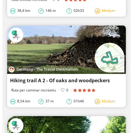
38,4 km
146 m
02h33
Medium
Germany - The Travel Destination
Hiking trail A 2 - Of oaks and woodpeckers
Ruta per caminar recreatiu
·
0
·
8,54 km
37 m
01h46
Medium