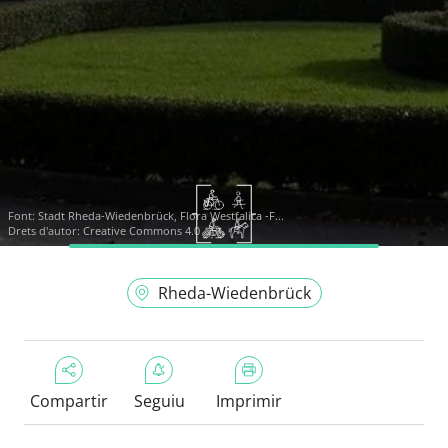
Font:
Stadt Rheda-Wiedenbrück, Flora Westfalica -F...
Drets d'autor: Creative Commons 4.0
Rheda-Wiedenbrück
Compartir
Seguiu
Imprimir