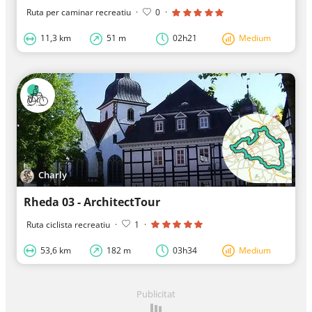
Ruta per caminar recreatiu
·
0
·
11,3 km
51 m
02h21
Medium
Charly
Rheda 03 - ArchitectTour
Ruta ciclista recreatiu
·
1
·
53,6 km
182 m
03h34
Medium
Publicitat