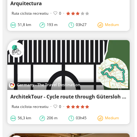
Arquitectura
Ruta ciclista recreatiu
·
0
·
51,8 km
193 m
03h27
Medium
Germany - The Travel Destination
ArchitekTour - Cycle route through Gütersloh as well as the historic town centers of Rietberg and Rh
Ruta ciclista recreatiu
·
0
·
56,3 km
206 m
03h45
Medium