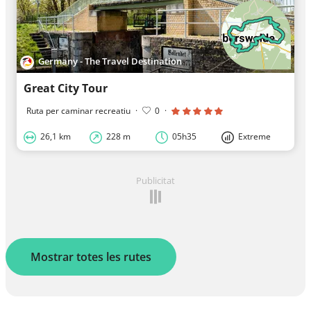
Germany - The Travel Destination
Great City Tour
Ruta per caminar recreatiu
·
0
·
26,1 km
228 m
05h35
Extreme
Publicitat
Mostrar totes les rutes