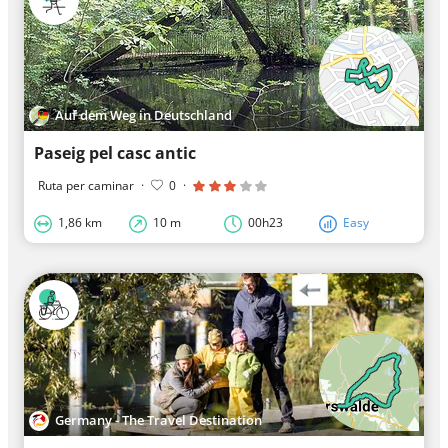
Auf dem Weg in Deutschland
Paseig pel casc antic
Ruta per caminar
·
0
·
1,86 km
10 m
00h23
Easy
Germany - The Travel Destination