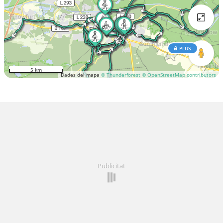
PLUS
5 km
Dades del mapa
© Thunderforest
© OpenStreetMap contributors
Publicitat