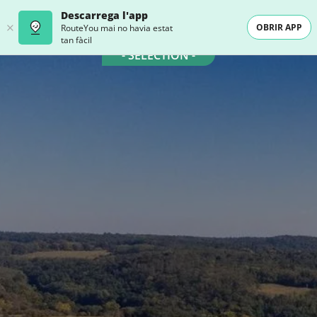
Descarrega l'app
OBRIR APP
RouteYou mai no havia estat
tan fàcil
- SELECTION -