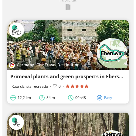
Germany - The Travel Destination
Primeval plants and green prospects in Eberswalde
Ruta ciclista recreatiu
·
0
·
12,2 km
84 m
00h48
Easy