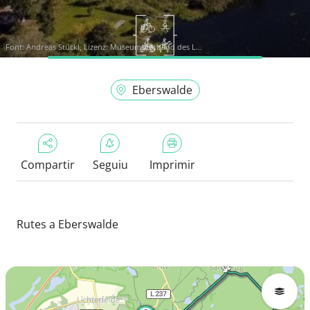
Font:
Andreas Stückl, Lizenz: Museumsverband des L...
Eberswalde
Compartir
Seguiu
Imprimir
Rutes a Eberswalde