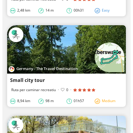
2,48 km
14 m
00h31
Easy
Germany - The Travel Destination
Small city tour
Ruta per caminar recreatiu
·
0
·
8,94 km
98 m
01h57
Medium