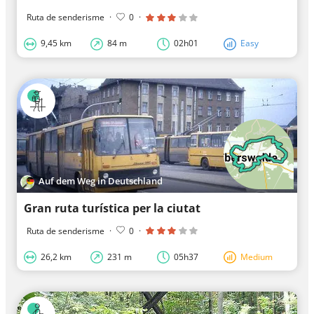
Ruta de senderisme
·
0
·
9,45 km
84 m
02h01
Easy
Auf dem Weg in Deutschland
Gran ruta turística per la ciutat
Ruta de senderisme
·
0
·
26,2 km
231 m
05h37
Medium