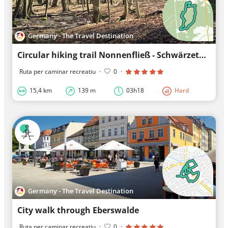
Germany - The Travel Destination
Circular hiking trail Nonnenfließ - Schwärzetal
Ruta per caminar recreatiu
·
0
·
15,4 km
139 m
03h18
Hard
Germany - The Travel Destination
City walk through Eberswalde
Ruta per caminar recreatiu
·
0
·