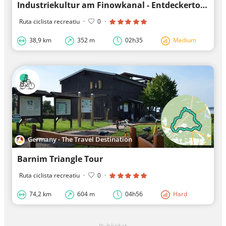
Industriekultur am Finowkanal - Entdeckertour
Ruta ciclista recreatiu
·
0
·
38,9 km
352 m
02h35
Medium
Germany - The Travel Destination
Barnim Triangle Tour
Ruta ciclista recreatiu
·
0
·
74,2 km
604 m
04h56
Hard
Publicitat