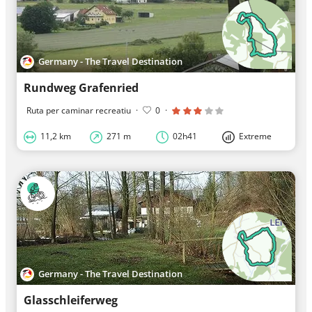
Germany - The Travel Destination
Rundweg Grafenried
Ruta per caminar recreatiu
·
0
·
11,2 km
271 m
02h41
Extreme
Germany - The Travel Destination
Glasschleiferweg