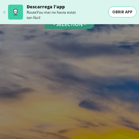
Descarrega l'app
OBRIR APP
RouteYou mai no havia estat
tan fàcil
- SELECTION -