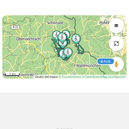
PLUS
5 km
Dades del mapa
© Thunderforest
© OpenStreetMap contributors