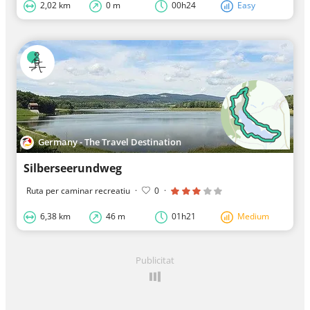
2,02 km
0 m
00h24
Easy
Germany - The Travel Destination
Silberseerundweg
Ruta per caminar recreatiu
·
0
·
6,38 km
46 m
01h21
Medium
Publicitat