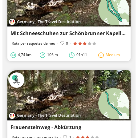
Germany - The Travel Destination
Mit Schneeschuhen zur Schönbrunner Kapelle
Ruta per raquetes de neu
·
0
·
4,74 km
106 m
01h11
Medium
Germany - The Travel Destination
Frauensteinweg - Abkürzung
Ruta per caminar recreatiu
·
0
·