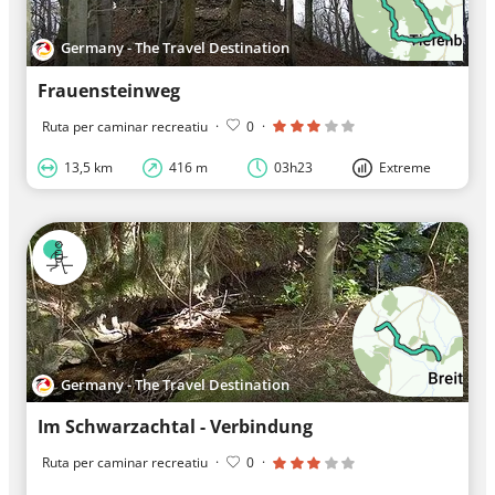
Germany - The Travel Destination
Frauensteinweg
Ruta per caminar recreatiu
·
0
·
13,5 km
416 m
03h23
Extreme
Germany - The Travel Destination
Im Schwarzachtal - Verbindung
Ruta per caminar recreatiu
·
0
·