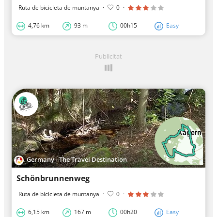
Ruta de bicicleta de muntanya
·
0
·
4,76 km
93 m
00h15
Easy
Publicitat
Germany - The Travel Destination
Schönbrunnenweg
Ruta de bicicleta de muntanya
·
0
·
6,15 km
167 m
00h20
Easy