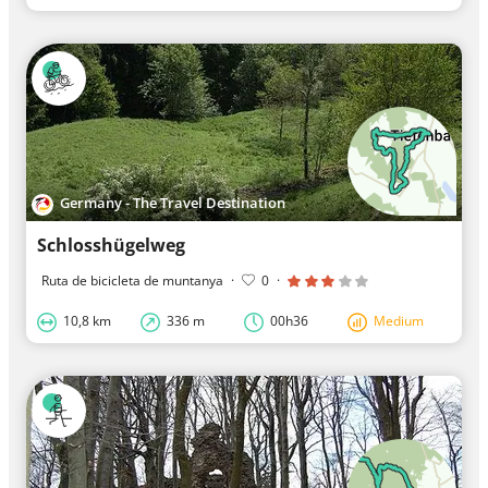
Germany - The Travel Destination
Schlosshügelweg
Ruta de bicicleta de muntanya
·
0
·
10,8 km
336 m
00h36
Medium