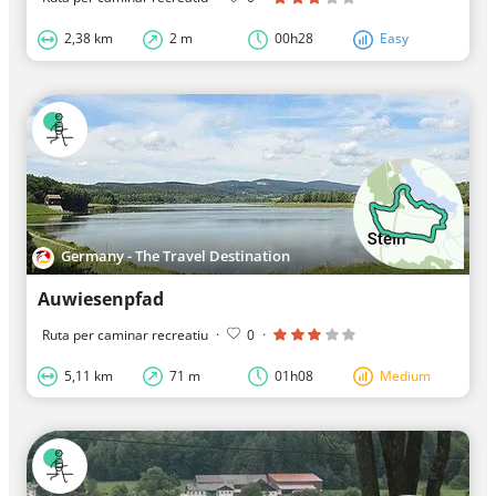
2,38 km
2 m
00h28
Easy
Germany - The Travel Destination
Auwiesenpfad
Ruta per caminar recreatiu
·
0
·
5,11 km
71 m
01h08
Medium